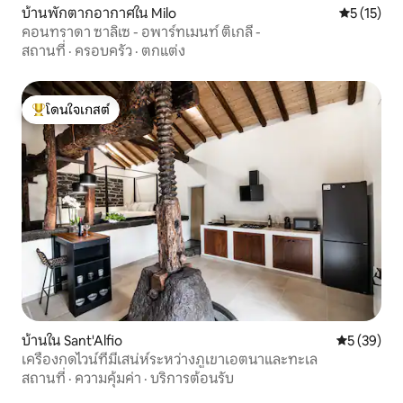
บ้านพักตากอากาศใน Milo
คะแนนเฉลี่ย
5 (15)
คอนทราดา ซาลิเซ - อพาร์ทเมนท์ ติเกลี -
สถานที่
·
ครอบครัว
·
ตกแต่ง
โดนใจเกสต์
โดนใจเกสต์ที่สุด
บ้านใน Sant'Alfio
คะแนนเฉลี่ย
5 (39)
เครื่องกดไวน์ที่มีเสน่ห์ระหว่างภูเขาเอตนาและทะเล
สถานที่
·
ความคุ้มค่า
·
บริการต้อนรับ