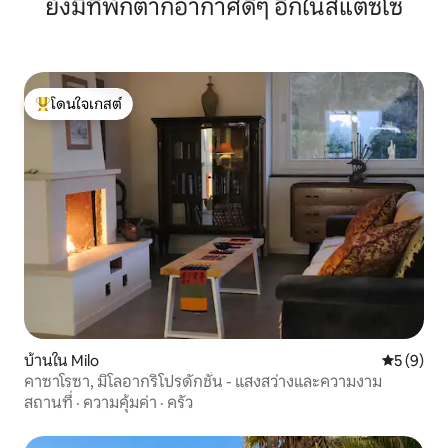
ยังมีที่พักตากอากาศดีๆ อีกในสแตซโซ
โดนใจเกสต์
โดนใจเกสต์ที่สุด
บ้านใน Milo
คะแนนเฉลี่
5 (9)
คาซาโรซา, มิโลอากริโปรดักชั่น - แสงสว่างและความงาม
สถานที่
·
ความคุ้มค่า
·
ครัว