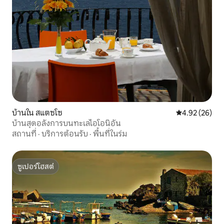
บ้านใน สแตซโซ
คะแนนเฉลี่ย 4.
4.92 (26)
บ้านสุดอลังการบนทะเลไอโอนิอัน
สถานที่
·
บริการต้อนรับ
·
พื้นที่ในร่ม
ซูเปอร์โฮสต์
ซูเปอร์โฮสต์