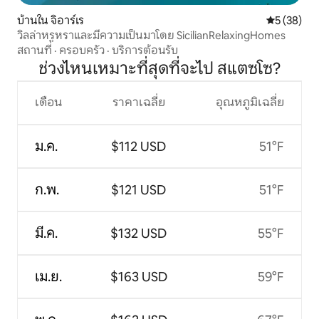
บ้านใน จิอาร์เร
คะแนนเฉลี่ย
5 (38)
วิลล่าหรูหราและมีความเป็นมาโดย SicilianRelaxingHomes
สถานที่
·
ครอบครัว
·
บริการต้อนรับ
ช่วงไหนเหมาะที่สุดที่จะไป สแตซโซ?
เดือน
ราคาเฉลี่ย
อุณหภูมิเฉลี่ย
ม.ค.
$112 USD
51°F
ก.พ.
$121 USD
51°F
มี.ค.
$132 USD
55°F
เม.ย.
$163 USD
59°F