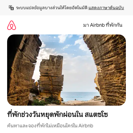
ข้าม
ระบบแปลข้อมูลบางส่วนให้โดยอัตโนมัติ 
แสดงภาษาต้นฉบับ
ไป
ยัง
เนื้อหา
มา Airbnb ที่พักกัน
ที่พักช่วงวันหยุดพักผ่อนใน สแตซโซ
ค้นหาและจองที่พักไม่เหมือนใครใน Airbnb