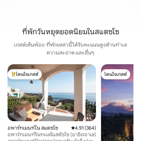
ที่พักวันหยุดยอดนิยมในสแตซโซ
เกสต์เห็นพ้อง: ที่พักเหล่านี้ได้รับคะแนนสูงด้านทำเล
ความสะอาด และอื่นๆ
โดนใจเกสต์
โดนใจเกสต์
โดนใจเกสต์ที่สุด
โดนใจเกสต์
อพาร์ทเมนท์ใน สแตซโซ
คะแนนเฉลี่ย 4.91 จาก 5, 364 รีวิว
4.91 (364)
อพาร์ทเมนท์ริมทะเลในสตัซโซ (อาชิเรอาเล)