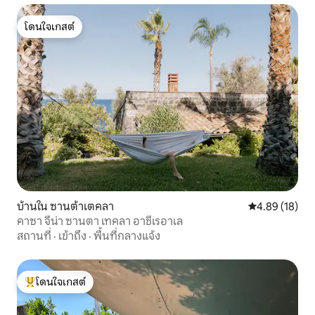
โดนใจเกสต์
โดนใจเกสต์
บ้านใน ซานต้าเตคลา
คะแนนเฉลี่ย 4.
4.89 (18)
คาซา จีน่า ซานตา เทคลา อาชีเรอาเล
สถานที่
·
เข้าถึง
·
พื้นที่กลางแจ้ง
โดนใจเกสต์
โดนใจเกสต์ที่สุด