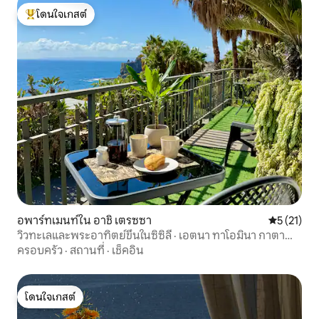
โดนใจเกสต์
โดนใจเกสต์ที่สุด
อพาร์ทเมนท์ใน อาชิ เตรซซา
คะแนนเฉลี่ย
5 (21)
วิวทะเลและพระอาทิตย์ขึ้นในซิซิลี · เอตนา ทาโอมินา กาตา
เนีย
ครอบครัว
·
สถานที่
·
เช็คอิน
โดนใจเกสต์
โดนใจเกสต์