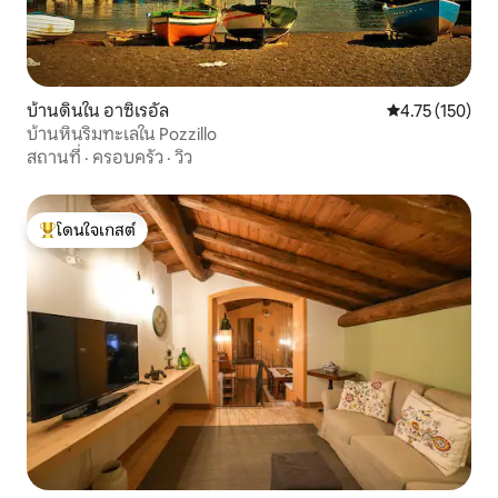
บ้านดินใน อาซิเรอัล
คะแนนเฉลี่ย 4.7
4.75 (150)
บ้านหินริมทะเลใน Pozzillo
สถานที่
·
ครอบครัว
·
วิว
โดนใจเกสต์
โดนใจเกสต์ที่สุด