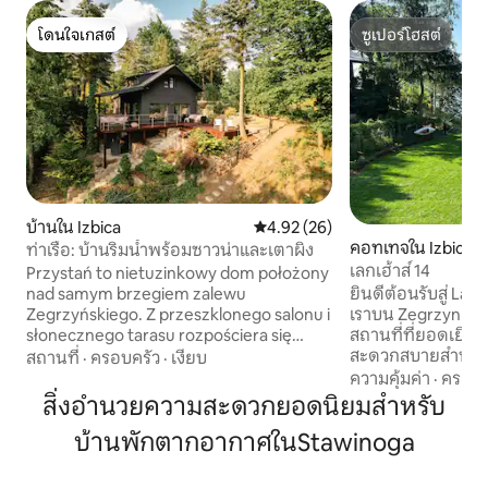
โดนใจเกสต์
ซูเปอร์โฮสต์
โดนใจเกสต์
ซูเปอร์โฮสต์
บ้านใน Izbica
คะแนนเฉลี่ย 4.92 จาก 5, 26 รีวิว
4.92 (26)
คอทเทจใน Izbica
ท่าเรือ: บ้านริมน้ำพร้อมซาวน่าและเตาผิง
เลกเฮ้าส์ 14
Przystań to nietuzinkowy dom położony
ยินดีต้อนรับสู่ Lak
nad samym brzegiem zalewu
เราบน Zegrzyn Lago
Zegrzyńskiego. Z przeszklonego salonu i
สถานที่ที่ยอดเยี่ย
słonecznego tarasu rozpościera się
สะดวกสบายสำหรับ 
piękny widok na zieleń i taflę wody. To
สถานที่
·
ครอบครัว
·
เงียบ
บรรยากาศดีของเราต
idealne miejsce na oddech od zgiełku
ความคุ้มค่า
·
ครอบค
แรก มีวิวที่งดงาม
miasta. Życie toczy się własnym
สิ่งอำนวยความสะดวกยอดนิยมสำหรับ
เยี่ยมในทุกวัน สำหรับผู้เข้าพักของเรา มี
tempem i jest doskonałą odskocznią od
บ้านพักตากอากาศในStawinoga
ระเบียงไม้ เก้าอี้อ
miejskiego pędu. Tu można cieszyć
มองโกเลีย และอ่างน
się wodą, sadami owocowymi i łąkami
เหล่านี้เป็นเพียง
oraz pięknymi, dzikimi lasami. Przystań