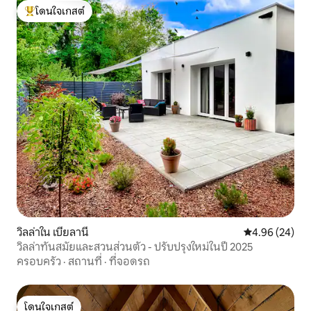
โดนใจเกสต์
โดนใจเกสต์ที่สุด
วิลล่าใน เบียลานี
คะแนนเฉลี่ย 4.
4.96 (24)
วิลล่าทันสมัยและสวนส่วนตัว - ปรับปรุงใหม่ในปี 2025
ครอบครัว
·
สถานที่
·
ที่จอดรถ
โดนใจเกสต์