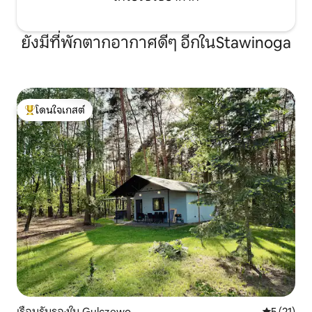
ยังมีที่พักตากอากาศดีๆ อีกในStawinoga
โดนใจเกสต์
โดนใจเกสต์ที่สุด
เรือนรับรองใน Gulczewo
คะแนนเฉลี่ย
5 (21)