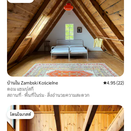
โดนใจเกสต์
บ้านใน Zambski Kościelne
คะแนนเฉลี่ย 4.
4.95 (22)
ดอม แซมบ์สกี้
สถานที่
·
พื้นที่ในร่ม
·
สิ่งอำนวยความสะดวก
โดนใจเกสต์
โดนใจเกสต์