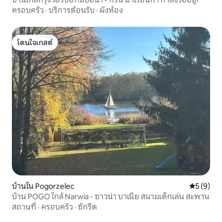
ครอบครัว
·
บริการต้อนรับ
·
ผังห้อง
โดนใจเกสต์
โดนใจเกสต์
บ้านใน Pogorzelec
คะแนนเฉลี่
5 (9)
บ้าน POGO ใกล้ Narwia - ซาวน่า บาเนีย สนามเด็กเล่น สะพาน
สถานที่
·
ครอบครัว
·
ซักรีด