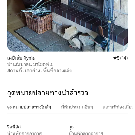
เคบินใน Rynia
คะแนนเฉลี่ย
5 (14)
บ้านในป่าสน มาโซอฟเช
สถานที่
·
เตาย่าง
·
พื้นที่กลางแจ้ง
จุดหมายปลายทางน่าสำรวจ
จุดหมายปลายทางใกล้ๆ
ที่พักประเภทอื่นๆ
สถานที่ท่องเที่
วิลนีอัส
วุช
บ้านพักตากอากาศ
บ้านพักตากอากาศ