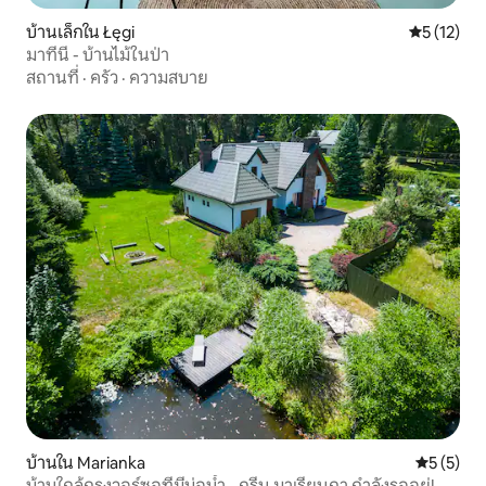
บ้านเล็กใน Łęgi
คะแนนเฉลี่ย
5 (12)
มาที่นี่ - บ้านไม้ในป่า
สถานที่
·
ครัว
·
ความสบาย
บ้านใน Marianka
คะแนนเฉลี่
5 (5)
บ้านใกล้กรุงวอร์ซอที่มีบ่อน้ำ - กรีน มาเรียนกา กำลังรออยู่!