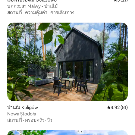
นกกระสา Malwy - บ้านไม้
สถานที่
·
ความคุ้มค่า
·
การเดินทาง
บ้านใน Kuligów
คะแนนเฉลี่ย 4.
4.92 (51)
Nowa Stodoła
สถานที่
·
ครอบครัว
·
วิว