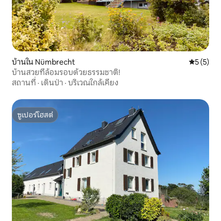
บ้านใน Nümbrecht
คะแนนเฉลี่
5 (5)
บ้านสวยที่ล้อมรอบด้วยธรรมชาติ!
สถานที่
·
เดินป่า
·
บริเวณใกล้เคียง
ซูเปอร์โฮสต์
ซูเปอร์โฮสต์