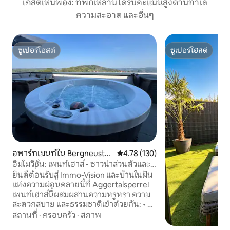
เกสต์เห็นพ้อง: ที่พักเหล่านี้ได้รับคะแนนสูงด้านทำเล
ความสะอาด และอื่นๆ
ซูเปอร์โฮสต์
ซูเปอร์โฮสต์
ซูเปอร์โฮสต์
ซูเปอร์โฮสต์
อพาร์ทเมนท์ใน Bergneustad
คะแนนเฉลี่ย 4.78 จาก 5, 130 รีวิว
4.78 (130)
t
อิมโมวิชั่น: เพนท์เฮาส์ - ซาวน่าส่วนตัวและ
จากุซซี่
ยินดีต้อนรับสู่ Immo-Vision และบ้านในฝัน
แห่งความผ่อนคลายนี้ที่ Aggertalsperre!
เพนท์เฮาส์นี้ผสมผสานความหรูหรา ความ
สะดวกสบาย และธรรมชาติเข้าด้วยกัน: • วิว
พาโนรามา • โอเอซิสแห่งความผ่อนคลาย
สถานที่
·
ครอบครัว
·
สภาพ
พร้อมซาวน่าและอ่างอาบน้ำ • สิ่งอำนวย