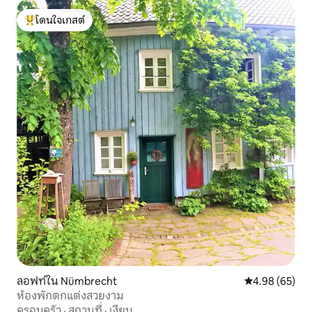
โดนใจเกสต์
โดนใจเกสต์ที่สุด
ลอฟท์ใน Nümbrecht
คะแนนเฉลี่ย 4.
4.98 (65)
ห้องพักตกแต่งสวยงาม
ครอบครัว
·
สถานที่
·
เงียบ