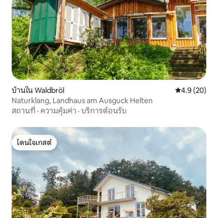
บ้านใน Waldbröl
คะแนนเฉลี่ย 4
4.9 (20)
Naturklang, Landhaus am Ausguck Helten
สถานที่
·
ความคุ้มค่า
·
บริการต้อนรับ
โดนใจเกสต์
โดนใจเกสต์