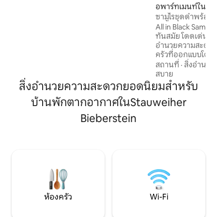
ความสะดวกที่ทันสมัย • ระเบียงพร้อมจากุซ
อพาร์ทเมนท์ใน M
ซี่และที่นั่ง • สมาร์ททีวี • 2 ห้องนอนพร้อม
ซามูไรชุดดำพร้อมส
เตียงคู่ขนาด 1.80 เมตรที่แสนสบาย • โซฟา
All in Black Samur
เบดพร้อมพื้นที่นอนขนาดใหญ่ • ห้องครัวที่
ทันสมัย โดดเด่น และม
มีอุปกรณ์ครบครันพร้อมเครื่องชงกาแฟ
อำนวยความสะดวกและ
อัตโนมัติ • เข้าถึงเส้นทางเดินป่าและ
ครัวที่ออกแบบโดย
ประสบการณ์ธรรมชาติได้โดยตรง • ลิฟต์ไป
เธียเตอร์ • ห้องน้ำท
สถานที่
·
สิ่งอำนว
ยังชั้นเพนท์เฮาส์
สไตล์ สุขภาพและพื้นที่กลางแจ้ง • ระเบียง
สบาย
ส่วนตัว • ซาวน่าแล
สิ่งอำนวยความสะดวกยอดนิยมสำหรับ
ความสะดวกพิเศษ •
บ้านพักตากอากาศในStauweiher
ชาร์จจักรยานไฟฟ้า (น
สะดวกสบาย • จุดช
Bieberstein
(ภายนอกที่พัก) • ที่จอดรถ
ความสงบ ความเป็น
ผ่อน ที่พักพิเศษแห่
เองโดยสิ้นเชิง
ห้องครัว
Wi-Fi