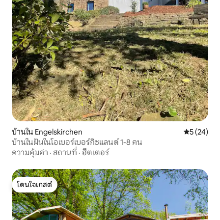
บ้านใน Engelskirchen
คะแนนเฉลี่ย
5 (24)
บ้านในฝันในโอเบอร์เบอร์กิชแลนด์ 1-8 คน
ความคุ้มค่า
·
สถานที่
·
ฮีตเตอร์
โดนใจเกสต์
โดนใจเกสต์