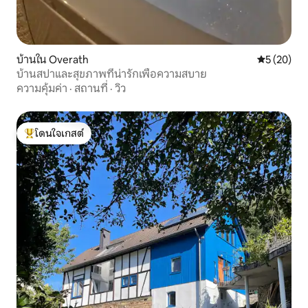
บ้านใน Overath
คะแนนเฉลี่ย
5 (20)
บ้านสปาและสุขภาพที่น่ารักเพื่อความสบาย
ความคุ้มค่า
·
สถานที่
·
วิว
โดนใจเกสต์
โดนใจเกสต์ที่สุด