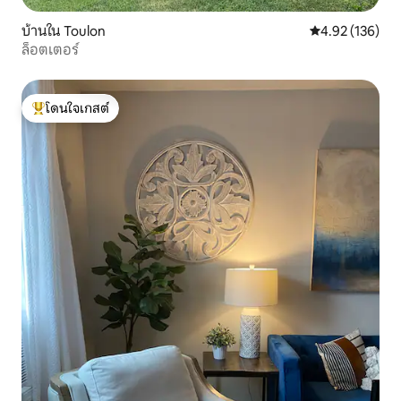
บ้านใน Toulon
คะแนนเฉลี่ย 4.9
4.92 (136)
ล็อตเตอร์
โดนใจเกสต์
โดนใจเกสต์ที่สุด