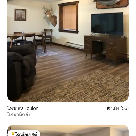
โรงนาใน Toulon
คะแนนเฉลี่ย 4.
4.84 (56)
โรงนานักล่า
โดนใจเกสต์