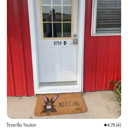
โรงนาใน Toulon
คะแนนเฉลี่ย 4
4.75 (4)