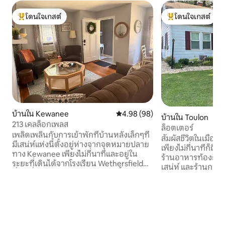
โดนใจเกสต์
โดนใจเกสต์
โดนใจเกสต์ที่สุด
โดนใจเกสต์ที่สุด
บ้านใน Kewanee
คะแนนเฉลี่ย 4.98 จาก 5, 98 รีวิว
4.98 (98)
บ้านใน Toulon
213 เคลล็อกเพลส
ล็อตเตอร์
เพลิดเพลินกับการเข้าพักที่บ้านหลังเล็กๆที่
สัมผัสชีวิตในเมืองเล็
มีเสน่ห์แห่งนี้ตั้งอยู่ห่างจากจุดหมายปลาย
เพียงไม่กี่นาทีก็ถ
ทาง Kewanee เพียงไม่กี่นาทีและอยู่ใน
ร้านอาหารท้องถิ่น บ
ระยะที่เดินได้จากโรงเรียน Wethersfield
เสน่ห์ และร้านกาแฟที
ที่พักที่ได้รับการตกแต่งใหม่แห่งนี้ให้ความ
กิจกรรมกลางแจ้งจ
รู้สึกสงบมากสำหรับการพักผ่อนของคู่รักที่
แลนด์ที่เริ่มต้นที
สมบูรณ์แบบการเข้าพักกับครอบครัวขนาด
และทอดยาวไปจนถึงเ
เล็กหรือวันหยุดสุดสัปดาห์ของสาวๆที่
เหมาะสำหรับการเดิน
สนุกสนาน ตั้งอยู่ใจกลางเมืองเพื่อเยี่ยมชม
ไม่ว่าคุณจะมาที่นี่เ
Johnson's State Park, Good's Furniture
สัปดาห์หรือพักระย