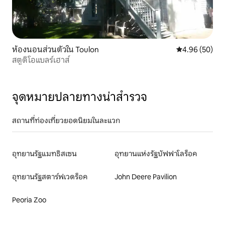
ห้องนอนส่วนตัวใน Toulon
คะแนนเฉลี่ย 4.
4.96 (50)
สตูดิโอแบลร์เฮาส์
จุดหมายปลายทางน่าสำรวจ
สถานที่ท่องเที่ยวยอดนิยมในละแวก
อุทยานรัฐแมทธิสเซน
อุทยานแห่งรัฐบัฟฟาโลร็อค
อุทยานรัฐสตาร์ฟเวดร็อค
John Deere Pavilion
Peoria Zoo