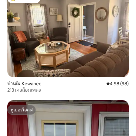
โดนใจเกสต์ที่สุด
บ้านใน Kewanee
คะแนนเฉลี่ย 4.9
4.98 (98)
213 เคลล็อกเพลส
ซูเปอร์โฮสต์
ซูเปอร์โฮสต์