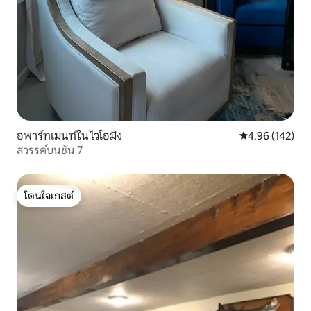
อพาร์ทเมนท์ใน ไวโอมิง
คะแนนเฉลี่ย 4.9
4.96 (142)
สวรรค์บนชั้น 7
โดนใจเกสต์
โดนใจเกสต์