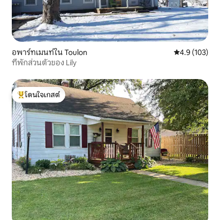
อพาร์ทเมนท์ใน Toulon
คะแนนเฉลี่ย 4.
4.9 (103)
ที่พักส่วนตัวของ Lily
โดนใจเกสต์
โดนใจเกสต์ที่สุด