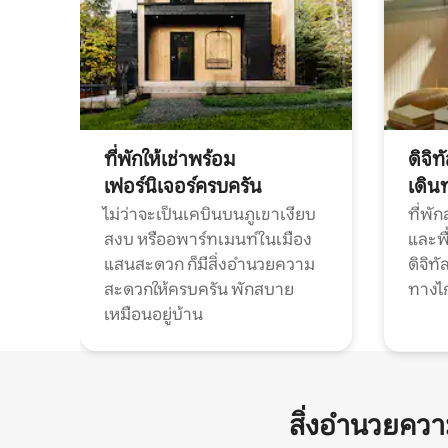
ที่พักให้เช่าพร้อม
ดิจิ
เฟอร์นิเจอร์ครบครัน
เดิน
ไม่ว่าจะเป็นเคบินบนภูเขาเงียบ
ที่พั
สงบ หรืออพาร์ทเมนท์ในเมือง
และพื
แสนสะดวก ก็มีสิ่งอำนวยความ
ดิจิ
สะดวกให้ครบครัน พักสบาย
ทางไ
เหมือนอยู่บ้าน
สิ่งอำนวยคว