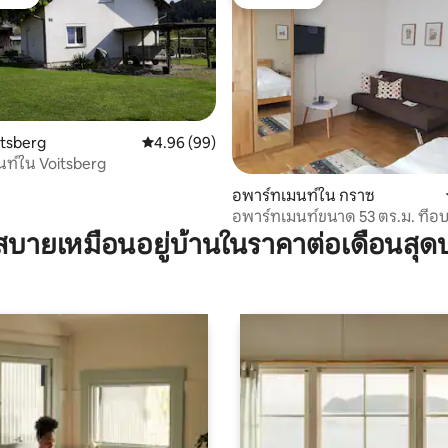
์ที่สุด
โดนใจเกสต์
itsberg
คะแนนเฉลี่ย 4.96 จาก 5, 99 รีวิว
4.96 (99)
ท์ใน Voitsberg
 11 รีวิว
อพาร์ทเมนท์ใน กราซ
อพาร์ทเมนท์ขนาด 53 ตร.ม. ที่อบ
บายเหมือนอยู่บ้านในราคาต่อเดือนสุด