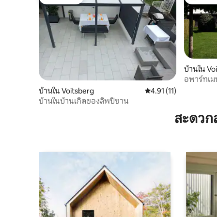
โดนใจเกสต์
โดนใจเกสต
บ้านใน Vo
อพาร์ทเมน
บ้านใน Voitsberg
คะแนนเฉลี่ย 4.91 จาก 5,
4.91 (11)
บ้านในบ้านเกิดของลิพปิซาน
สะดวกส