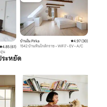
โดนใจเกสต์
บ้านใน Pirka
คะแนนเฉลี่ย 4.97 จาก 5,
4.97 (30)
1542 บ้านหินใกล้กราซ • WiFi7 • EV • A/C
คะแนนเฉลี่ย 4.85 จาก 5, 61 รีวิว
4.85 (61)
อุ่น
ประหยัด