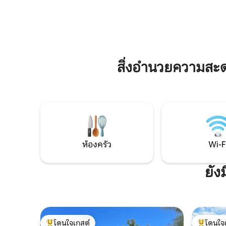
ภายในทุกอย่างสดชื่น สว่าง เรียบง่าย และ
ริมสระว่า
สะดวกสบาย พื้นไม้โอ๊คสวยงามให้ความ
คลายตลอดท
อบอุ่นใต้ฝ่าเท้า มีคานหนา ผ้าหนา โซฟาสี
หรือรวมตั
ขาว ประตูแบบฝรั่งเศสที่นำออกไปยังลาน
ด้วยดวงดา
บ้าน และหนังสือมากมาย ห้องนอนใช้พื้นที่
สำคัญทางป
อย่างมีประสิทธิภาพด้วยเตียงที่ทาสีอย่าง
ที่พักที่ส
สิ่งอำนวยความสะ
ประณีต ดังนั้นจึงพักผ่อนได้อย่างสบายด้วย
มาก
ผ้าปูที่นอนที่ดีที่สุด ผ้านวมขนนกและขน
เป็ด วิวทั่วสวน และห้องอาบน้ำแบบวอล์คอิ
นที่ปูกระเบื้องเต็มรูปแบบและทันสมัย มี
ตะกร้าต้อนรับที่มีของมากมายรวมถึงไวน์
หนึ่งขวดหากคุณพักทั้งสัปดาห์ มีทีวีจอแบน
พร้อมดีวีดีมากมาย และมีห้องครัวที่มี
อุปกรณ์ครบครันอยู่ที่มุมหนึ่ง มีเส้นทางเดิน
ป่าและทางเดินสำหรับผู้ที่ชอบผจญภัยมาก
ห้องครัว
Wi-F
ขึ้น และแคนเทอร์เบอรี ฟาเวอร์แชม และวิตส
เตเบิลอยู่ใกล้ ๆ แอชฟอร์ดที่อยู่ใกล้เคียงมี
ยัง
รถไฟความเร็วสูงเชื่อมต่อกับลอนดอนซึ่งอยู่
ห่างออกไปเพียง 38 นาที มีเสน่ห์
โดนใจเกสต์
โดนใจ