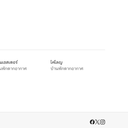
นเชสเตอร์
โคโลญ
านพักตากอากาศ
บ้านพักตากอากาศ