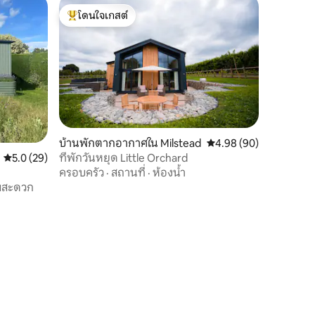
โดนใจเกสต์
โดนใจเกสต์ที่สุด
บ้านพักตากอากาศใน Milstead
คะแนนเฉลี่ย 4.98 จาก 5,
4.98 (90)
คะแนนเฉลี่ย 5.0 จาก 5, 29 รีวิว
5.0 (29)
ที่พักวันหยุด Little Orchard
ครอบครัว
·
สถานที่
·
ห้องน้ำ
มสะดวก