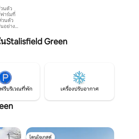
โดยรถยนต์ ไรย์ แคนเทอร์เบอรี และวิตสเต
ส่วนตัว
เบิลใช้เวลาไม่เกิน 40 นาที เอชฟอร์ดดีไซเนอ
ฟาร์มที่
ร์เอาท์เล็ทอยู่ห่างออกไป 25 นาที เดิน 5 นาที
่วนตัว
ถึงร้านอาหารและผับที่เป็นมิตรกับสุนัข
่นอย่าง
กผ่อนอย่าง
่อนกับ
talisfield Green
ด้อย่าง
ากคุณชอบ
ะแพะได้
บรถ 5-10
่ง ไม่ไกล
ัตว์
ลีดส์
ฟรีบริเวณที่พัก
เครื่องปรับอากาศ
reen
โดนใจเกสต์