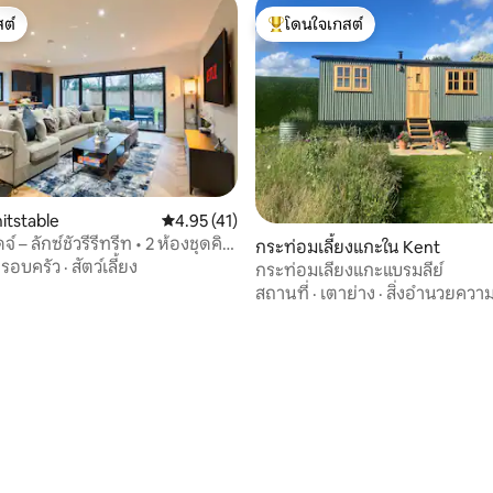
ต์
โดนใจเกสต์
ต์
โดนใจเกสต์ที่สุด
itstable
คะแนนเฉลี่ย 4.95 จาก 5, 41 รีวิว
4.95 (41)
์ – ลักซ์ชัวรีรีทรีท • 2 ห้องชุดคิง
กระท่อมเลี้ยงแกะใน Kent
รอบครัว
·
สัตว์เลี้ยง
กระท่อมเลี้ยงแกะแบรมลีย์
สถานที่
·
เตาย่าง
·
สิ่งอำนวยควา
50 รีวิว