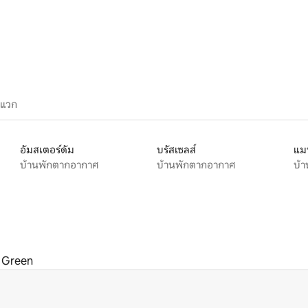
ะแวก
อัมสเตอร์ดัม
บรัสเซลส์
แม
บ้านพักตากอากาศ
บ้านพักตากอากาศ
บ้
d Green