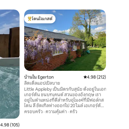
เคบินใน 
โดนใจเกสต์
โดนใจ
เดอะโอ๊ค
โดนใจเกสต์ที่สุด
โดนใจเกส
บนเสาค้ำ
The Oaks
ติกจากชี
ผ่อนคลายจ
ติดกับป
ครอบครัว 
ความคุ้มค
Weald ห่
Kent จากท
ประสบการ
เซ็กซ์และ
บ้านใน Egerton
คะแนนเฉลี่ย 4.98 จาก 5, 
4.98 (212)
หรือไร่องุ
ดื่มด่ำกั
ลิตเติ้ลแอปเปิลบาย
อยู่ติดกั
Little Appleby เป็นมิตรกับสุนัข ตั้งอยู่ในเอก
และบริสุทธ
เกอร์ตัน ชนบทเคนต์ สวนของอังกฤษ เรา
อยู่ในตำแหน่งที่ดีสำหรับอุโมงค์ที่มีฟอล์กส
โตน ลี ชัตเทิลห่างออกไป 20 ไมล์ เอเกอร์ตัน
ติดกับพลักลีย์มีเส้นทางเดินชมชนบทที่น่า
ครอบครัว
·
ความคุ้มค่า
·
ครัว
รักมากมาย พร้อมป่าเดอริงขนาดใหญ่ที่
สามารถเดินจากที่พักและหมู่บ้านกูดเฮิร์สต์
ะแนนเฉลี่ย 4.98 จาก 5, 105 รีวิว
4.98 (105)
และซิสซิงเฮิร์สต์ได้ภายใน 20 นาที เดินทาง