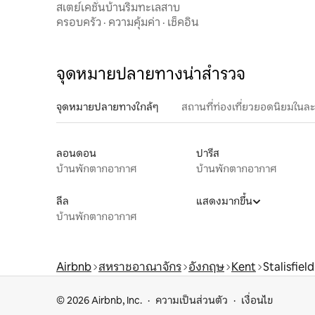
สเตย์เคชั่นบ้านริมทะเลสาบ
ครอบครัว
·
ความคุ้มค่า
·
เช็คอิน
จุดหมายปลายทางน่าสำรวจ
จุดหมายปลายทางใกล้ๆ
สถานที่ท่องเที่ยวยอดนิยมในล
ลอนดอน
ปารีส
บ้านพักตากอากาศ
บ้านพักตากอากาศ
ลีล
แสดงมากขึ้น
บ้านพักตากอากาศ
Airbnb
สหราชอาณาจักร
อังกฤษ
Kent
Stalisfiel
© 2026 Airbnb, Inc.
ความเป็นส่วนตัว
เงื่อนไข