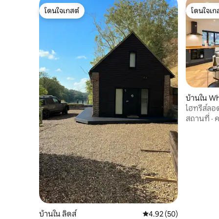
โดนใจเกสต์
โดนใจเกส
โดนใจเกสต์
โดนใจเกส
บ้านใน Wh
ไฮทรีส์ลอดจ
ไซส์
สถานที่
·
ค
บ้านใน ลิดส์
คะแนนเฉลี่ย 4.92 จาก 5, 
4.92 (50)