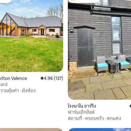
์ที่สุด
โดนใจเกสต์ที่สุด
16 รีวิว
utton Valence
คะแนนเฉลี่ย 4.96 จาก 5, 137 รีวิว
4.96 (137)
yard
วามคุ้มค่า
·
ผังห้อง
โรงนาใน ชาร์ริง
ฟาร์มเอ็กฮิลล์
สถานที่
·
ครอบครัว
·
ตกแต่ง