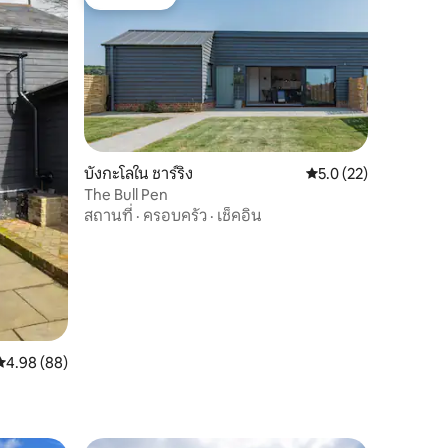
โดนใจเกสต์
บังกะโลใน ชาร์ริง
คะแนนเฉลี่ย 5.0 จาก 5,
5.0 (22)
The Bull Pen
สถานที่
·
ครอบครัว
·
เช็คอิน
คะแนนเฉลี่ย 4.98 จาก 5, 88 รีวิว
4.98 (88)