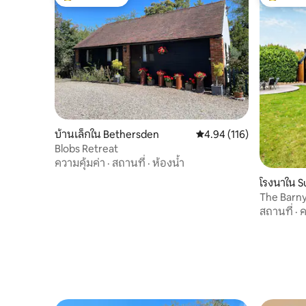
โดนใจเกสต์ที่สุด
โดนใจเกสต
บ้านเล็กใน Bethersden
คะแนนเฉลี่ย 4.94 จาก 5, 1
4.94 (116)
Blobs Retreat
ความคุ้มค่า
·
สถานที่
·
ห้องน้ำ
โรงนาใน S
The Barn
สถานที่
·
ค