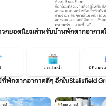
Apple Blues Farm
ยน้ำกลางแจ้งตามฤดูกาล ผ่อน
ล็อกโฮมที่สวยงามตั้งอยู่ในพื้นที่
ั้งปีในอ่างน้ำร้อนฮอตสปริง
ขนาด 10 เอเคอร์ พร้อมวิวทิวทัศน์
วกันริมกองไฟใต้ท้องฟ้าที่เต็มไป
สวยงาม ผ่อนคลายในอ่างน้ำร้อนส
ว ห่างจากฟาเวอร์แชมที่มีความ
ของคุณเอง ขณะที่อัลปากาเดินเล
ระวัติศาสตร์เพียง 5 ไมล์ เป็น
อิสระอยู่ใกล้ๆ ไม่ว่าจะเป็นการพั
ครอบครัว
·
สถานที่
·
ครัว
มบูรณ์แบบสำหรับคู่รัก เป็นส่วนตัว
สงบกับคู่รักของคุณ หรือการพักผ
ดวกยอดนิยมสำหรับบ้านพักตากอากาศในS
ครอบครัวที่เด็กๆ สามารถวิ่งเล่นไ
อิสระ ที่นี่มีทุกอย่างให้ทุกคน ห
สัตว์ ก็ให้อาหารอัลปากา แกะ แล
เดินไปผับท้องถิ่นได้ไม่ไกล และขั
นาทีก็ถึงผับยอดเยี่ยมอีกหลายแห
จากที่พักของเรามีเขตรักษาพันธุ์ส
จำพวกแมวขนาดใหญ่และปราสาท
i
สระว่ายน้ำ
มีที่จอดรถ
มีที่พักตากอากาศดีๆ อีกในStalisfield G
เกสต์
โดนใจเกสต์