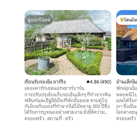
ซูเปอร์โฮสต์
โดนใจ
ซูเปอร์โฮสต์
โดนใจเกสต
เรือนรับรองใน ชาร์ริง
คะแนนเฉลี่ย 4.86 จาก 5, 4
4.86 (490)
บ้านเล็กใ
เดอะคาร์ทเชดแอทเซาท์บาร์น
พักผ่อนใ
อ่างน้ำร้อ
การปรับปรุงโรงเก็บรถเข็นเล็กๆ ที่ทำจากหิน
หลบหนีไปย
ฟลินท์และอิฐให้เป็นที่พักชั้นยอด ควบคู่ไป
และได้รั
กับโรงเก็บของที่ทำจากไม้โอ๊คอายุ 300 ปีซึ่ง
เรา ซึ่งเป
ได้รับการบูรณะอย่างสวยงาม ยังให้ความ
ใจกลางชนบ
รู้สึกเป็นส่วนตัวด้วย มีสวนลานบ้านเล็ก ๆ
รอบด้วยพื
ครอบครัว
·
สถานที่
·
ครัว
ครอบครัว
ของตัวเอง ขอบสีสันสดใส กระถางดินเผา
ชนบทที่ก
โต๊ะและเก้าอี้ไม้สัก – รับแสงแดดยามเช้า
ความสันโด
พร้อมรับประทานอาหารเช้ากลางแจ้ง
ทางธรรมชา