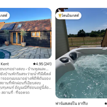
เกสต์
โดนใจเกสต์
์ที่สุด
โดนใจเกสต์ที่สุด
90 รีวิว
น Kent
คะแนนเฉลี่ย 4.95 จาก 5, 241 รีวิว
4.95 (241)
นชนบทอย่างสงบ • บ้านพูลและ
น
ังบ้านพักริมสระว่ายน้ำที่มีสไตล์
บการออกแบบมาอย่างพิถีพิถันของ
็นสถานที่พักผ่อนที่เงียบสงบ
ทเคนท์ อัญมณีที่ซ่อนอยู่นี้ล้อม
้นที่การเกษตรแบบเปิดโล่งและวิว
·
สถานที่
·
ที่จอดรถ
ว้างขวาง มอบความสะดวกสบาย
ษ และเสน่ห์ในพื้นที่ที่มีความงาม
ฟาร์มสเตย์ใน ชาร์ริง
ค
ติที่โดดเด่น ใช้เวลาช่วงฤดูร้อน