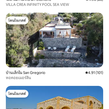
VILLA CREA INFINITY POOL SEA VIEW
โดนใจเกสต์
โดนใจเกสต์
บ้านเล็กใน San Gregorio
คะแนนเฉลี่ย 4.9
4.91 (101)
หอคอยเมอร์ลิน
โดนใจเกสต์
โดนใจเกสต์