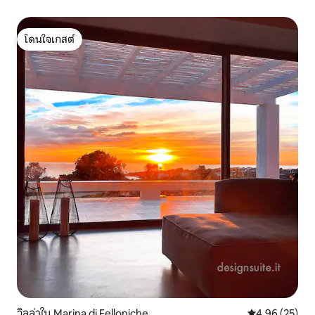
โดนใจเกสต์
โดนใจเกสต์
วิลล่าใน Marina di Felloniche
คะแนนเฉลี่ย 4.
4.96 (25)