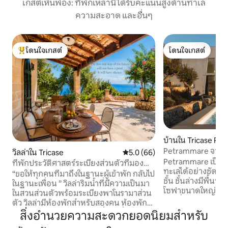
เกสต์เห็นพ้อง: ที่พักเหล่านี้ได้รับคะแนนสูงด้านทำเล
ความสะอาด และอื่นๆ
โดนใจเกสต์
โดนใจเกสต์
โดนใจเกสต์ที่สุด
โดนใจเกสต์
บ้านใน Tricase Por
Petrammare จาก C
วิลล่าใน Tricase
คะแนนเฉลี่ย 5.0 จาก 5, 66 รีวิว
5.0 (66)
Petrammare เป็นที่
ที่พักประวัติศาสตร์ระเบียงส่วนตัวที่มอง
ทะเลได้อย่างชัดเจ
เห็นวิวทะเล
“ขอให้ทุกคนที่มาถึงในฐานะผู้เข้าพัก กลับไป
ชั้น ชั้นล่างมีพื้นที
ในฐานะเพื่อน ” วิลล่าริมน้ำที่มีความเป็นมา
โซฟาขนาดใหญ่ โต๊
ในสวนส่วนตัวพร้อมระเบียงพาโนรามาส่วน
ครัวที่มีอุปกรณ์คร
ตัว วิลล่ามีห้องพักสำหรับสองคน ห้องพักที่
ไมโครเวฟ เครื่องล้
สวยงามพร้อมเตียงคู่เตียงที่สองที่สามารถ
สิ่งอำนวยความสะดวกยอดนิยมสำหรับ
พร้อมฝักบัวและเครื่
เข้าถึงได้ด้วยบันไดขนาดเล็ก ห้องน้ำและ