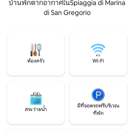
นอนคู่ 2 ห้องพร้อม
บ้านพักตากอากาศในSpiaggia di Marina
ห้องนั่งเล่นพร้อมครัวที่มีอุปกรณ์ครบครัน
และห้องน้ำในตัวส่
ระเบียงวิวทะเลขนาดใหญ่และงดงามพร้อม
di San Gregorio
สายฝน ที่พักนี้มีพ
ระเบียงขนาดใหญ่และตกแต่งอย่างมี
พร้อมสระว่ายน้ำ เฟ
รสนิยม บ้านพักแห่งนี้มีที่จอดรถส่วนตัว
และตั้งอยู่ภายในวิลล่าขนาดใหญ่ที่มีสวน
สาธารณะที่ยาวไปถึงทะเล
ห้องครัว
Wi-Fi
มีที่จอดรถฟรีบริเวณ
สระว่ายน้ำ
ที่พัก