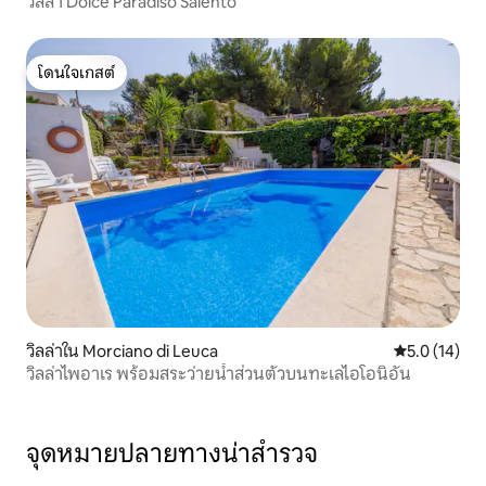
วิลล่า Dolce Paradiso Salento
โดนใจเกสต์
โดนใจเกสต์
วิลล่าใน Morciano di Leuca
คะแนนเฉลี่ย 5
5.0 (14)
วิลล่าไพอาเร พร้อมสระว่ายน้ำส่วนตัวบนทะเลไอโอนิอัน
จุดหมายปลายทางน่าสำรวจ