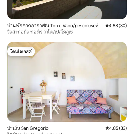
บ้านพักตากอากาศใน Torre Vado/pescoluse/sa
คะแนนเฉลี่ย 4.
4.83 (30)
nta Maria di leuca torre vado/san gregorio
วิลล่าทอมัส ทอร์เร วาโด/เปสโคลูเซ
โดนใจเกสต์
โดนใจเกสต์
บ้านใน San Gregorio
คะแนนเฉลี่ย 4.
4.85 (33)