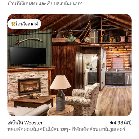
บ้านที่เงียบสงบและเงียบสงบในชนบท
โดนใจเกสต์
โดนใจเกสต์ที่สุด
เคบินใน Wooster
คะแนนเฉลี่ย 4.
4.98 (41)
หลบพักผ่อนในเคบินไม้สบายๆ - ที่พักสไตล์ชนบทในวูสเตอร์