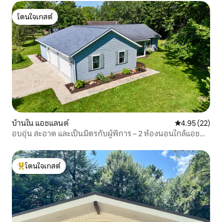
โดนใจเกสต์
โดนใจเกสต์
บ้านใน แอชแลนด์
คะแนนเฉลี่ย 4.
4.95 (22)
อบอุ่น สะอาด และเป็นมิตรกับผู้พิการ – 2 ห้องนอนใกล้แอช
แลนด์
โดนใจเกสต์
โดนใจเกสต์ที่สุด