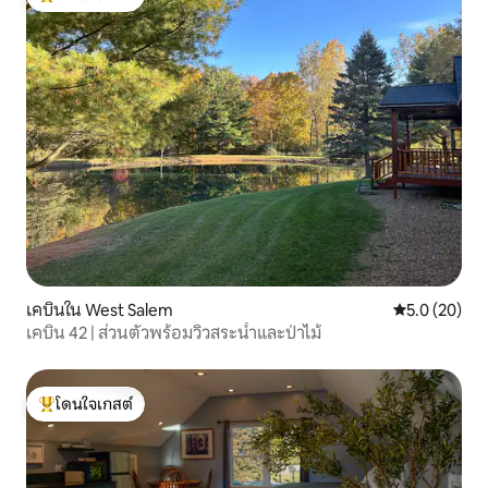
โดนใจเกสต์ที่สุด
เคบินใน West Salem
คะแนนเฉลี่ย 5
5.0 (20)
เคบิน 42 | ส่วนตัวพร้อมวิวสระน้ำและป่าไม้
โดนใจเกสต์
โดนใจเกสต์ที่สุด