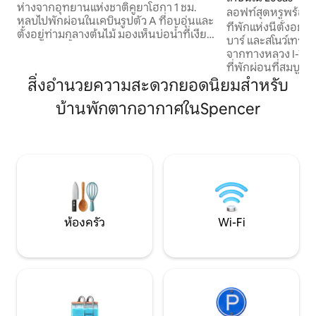
ห่างจากอุทยานแห่งชาติคูยาโฮกา 1 ชม.
ลอฟท์สุดหรูพร้อม
หลบไปพักผ่อนในเคบินรูปตัว A ที่อบอุ่นและ
ป่าไม้ส่วนตัว
ที่พักแห่งนี้ตั้งอย
ตั้งอยู่ท่ามกลางต้นไม้ มองเห็นบ่อน้ำที่เงียบ
บาร์ และสโนว์เทรลส์เ
สงบพร้อมน้ำพุ เพลิดเพลินกับยามเช้าด้วย
จากทางหลวง I-71 หร
กาแฟสดจากท้องถิ่นบนดาดฟ้า ยามบ่าย
ที่พักผ่อนที่สมบูรณ์แบบ
พายเรือคายัค ยามเย็นแช่ตัวในอ่างอาบน้ำ
อย่างสงบพร้อมทุกส
สิ่งอำนวยความสะดวกยอดนิยมสำหรับ
ลึก หรือผ่อนคลายริมเตาผิงในร่มหรือพื้นที่
การพักผ่อนที่น่าจดจำ อ่างน้ำร้อน 
ก่อกองไฟกลางแจ้ง ที่พักแสนผ่อนคลายนี้มี
บ้านพักตากอากาศในSpencer
อาบน้ำสายฝนสำหรับค
ทุกสิ่งที่คุณต้องการเพื่อพักผ่อนและเติม
อบอุ่น เตาผิงโพรเ
พลัง - ธรรมชาติ ความสะดวกสบาย และ
นอนหรูหรา ตั้งอยู่ใ
บรรยากาศโรแมนติก - การพักผ่อนที่
เจ้าของที่พักพร้อมใ
สมบูรณ์แบบสำหรับคู่รักหรือนักเดินทางคน
หลัก ทำให้เป็นสถานที่พักผ่อนที่สมบูรณ์
เดียว
แบบสำหรับคู่รักที
โรแมนติก
ห้องครัว
Wi-Fi