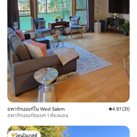
อพาร์ทเมนท์ใน West Salem
คะแนนเฉลี่ย 4.
4.97 (31)
อพาร์ทเมนท์ชนบท 1 ห้องนอน
โดนใจเกสต์