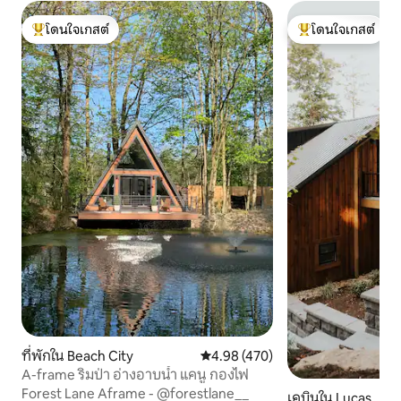
โดนใจเกสต์
โดนใจเกสต์
โดนใจเกสต์ที่สุด
โดนใจเกสต์ที่สุด
ที่พักใน Beach City
คะแนนเฉลี่ย 4.98 จาก 5, 470 รีวิว
4.98 (470)
A-frame ริมป่า อ่างอาบน้ำ แคนู กองไฟ
Forest Lane Aframe - @forestlane__
เคบินใน Lucas