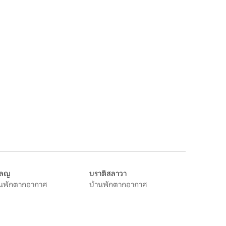
โลญ
บราติสลาวา
านพักตากอากาศ
บ้านพักตากอากาศ