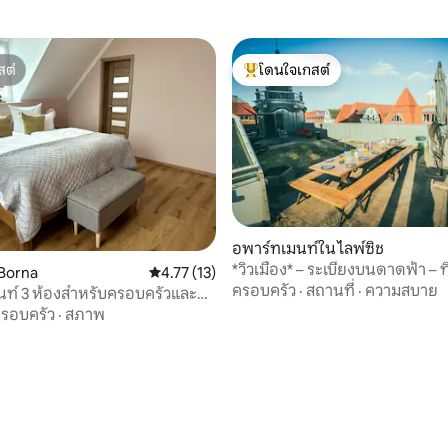
สต์
โดนใจเกสต์
สต์
โดนใจเกสต์ที่สุด
อพาร์ทเมนท์ใน ไลพ์ซิช
*วิวเมือง* – ระเบียงบนดาดฟ้า – 
Borna
คะแนนเฉลี่ย 4.77 จาก 5, 13 รีวิว
4.77 (13)
ส่วนตัว
ครอบครัว
·
สถานที่
·
ความสบาย
นท์ 3 ห้องสำหรับครอบครัวและ
าง/สะดวกสบาย
รอบครัว
·
สภาพ