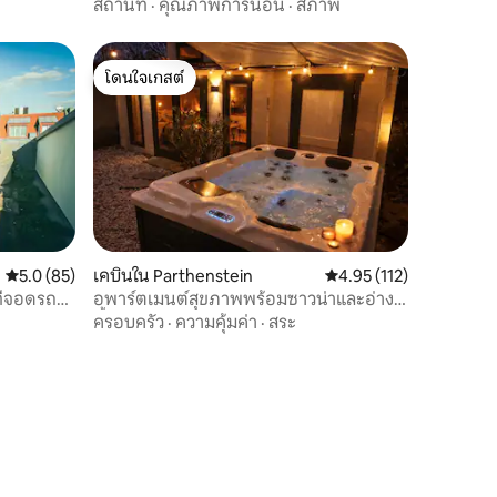
นวัลด์สตราสเซน
สถานที่
·
คุณภาพการนอน
·
สภาพ
โดนใจเกสต์
โดนใจเกสต์
คะแนนเฉลี่ย 5.0 จาก 5, 85 รีวิว
5.0 (85)
เคบินใน Parthenstein
คะแนนเฉลี่ย 4.95 จาก 5, 
4.95 (112)
ที่จอดรถ
อพาร์ตเมนต์สุขภาพพร้อมซาวน่าและอ่าง
น้ำวนในไลป์ซิก
ครอบครัว
·
ความคุ้มค่า
·
สระ