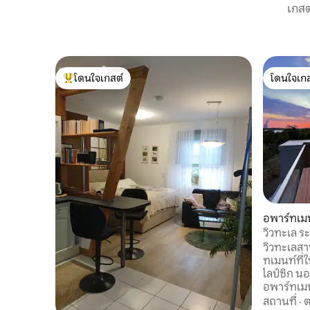
เกสต
โดนใจเกสต์
โดนใจเกส
โดนใจเกสต์ที่สุด
โดนใจเกส
อพาร์ทเมน
วิวทะเล ร
ภายในอา
วิวทะเลส
ทเมนท์ที่
ไลป์ซิก น
อพาร์ทเมนท์ 9) รอคอยอพ
63 ตร.ม. 
สถานที่
·
ต