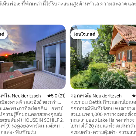
์เห็นพ้อง: ที่พักเหล่านี้ได้รับคะแนนสูงด้านทำเล ความสะอาด และ
ต์
โดนใจเกสต์
ต์
โดนใจเกสต์
ท์ใน Neukieritzsch
คะแนนเฉลี่ย 5.0 จาก 5, 21 รีวิว
5.0 (21)
คอทเทจใน Neukieritzsch
ค
ะเบียงดาดฟ้า และชิงช้าตะกร้า
กระท่อม Oettis ที่ทะเลสาบไฮเนอ
คาร
เตาผิง+เรือแคนู+จักรยาน
าบและพระอาทิตย์ตกดิน – อพาร์
คอทเทจมีพื้นที่ใช้สอย 50 ตารา
ให้ความรู้สึกผ่อนคลายของคุณใน
สวนขนาด 1,000 ตารางเมตร ตั้งอ
อยเซนลันด์ (HOUSE IN SCHILF 2,
ทะเลสาบของ Lake Hainer ห่างจา
าร์ตเมนต์ขนาด
ไปทางใต้ 20 กม. และโดดเด่นกว่า 
บนชั้นบนที่ตกแต่งสไตล์โมเดิร์น
หยุด" ใหม่ที่เหลือเนื่องจากเสน่ห์
กแต่ง
·
พื้นที่ในร่ม
ครอบครัว
·
ความคุ้มค่า
·
ความสบ