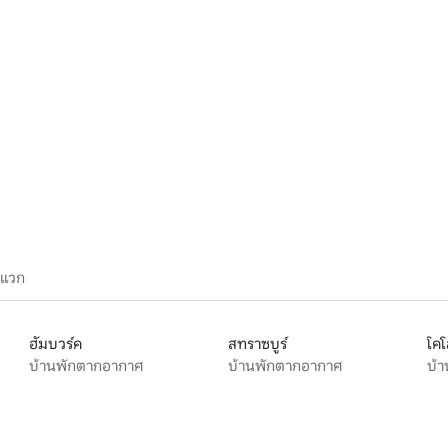
 17 รีวิว
ะแวก
ฮัมบวร์ค
สทราซบูร์
โค
บ้านพักตากอากาศ
บ้านพักตากอากาศ
บ้