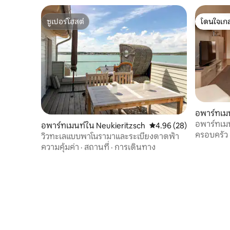
แล้วที่พักของเราเหมาะสำหรับคนที่ค้นหา
ส่วนผสมระหว่างเมืองและหมู่บ้าน
ซูเปอร์โฮสต์
โดนใจเกส
ซูเปอร์โฮสต์
โดนใจเกส
อพาร์ทเม
อพาร์ทเมน
อพาร์ทเมนท์ใน Neukieritzsch
คะแนนเฉลี่ย 4.96 จาก 5, 
4.96 (28)
ครอบครัว
วิวทะเลแบบพาโนรามาและระเบียงดาดฟ้า
ความคุ้มค่า
·
สถานที่
·
การเดินทาง