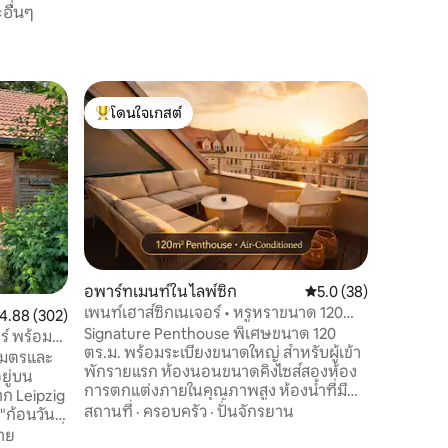
อื่นๆ
คอนโดใน
โดนใจเกสต์
โดนใจ
Fewo mit 
โดนใจเกสต์ที่สุด
โดนใจเกส
คุณมีทางเ
เดี่ยวไป
เมตรพร้อ
โถงและอพา
ขวางพร้อม
สถานที่
·
ขนมปังเคร
โดยไม่มีบันไ
อ่อน Kind
อพาร์ทเมนท์ใน ไลพ์ซิก
คะแนนเฉลี่ย 5.0 จาก 5,
5.0 (38)
ข้าวสำหรั
เพนท์เฮาส์ซิกเนเจอร์ • หรูหราขนาด 120
ะแนนเฉลี่ย 4.88 จาก 5, 302 รีวิว
4.88 (302)
มากในเขต
ตร.ม. • ระเบียง
Signature Penthouse พิเศษขนาด 120
(Saxony) 
ร์ พร้อม
ตร.ม. พร้อมระเบียงขนาดใหญ่ สำหรับผู้เข้า
ที่พักได้
งเมตรและ
พักรายแรก ห้องนอนขนาดคิงไซส์สองห้อง
ยู่บน
การตกแต่งภายในคุณภาพสูง ห้องน้ำที่มี
ก Leipzig
สไตล์พร้อมห้องอาบน้ำแบบวอล์คอินและ
สถานที่
·
ครอบครัว
·
ปั่นจักรยาน
"ก้อนวัน
อ่างอาบน้ำ รวมถึงห้องครัวที่ทันสมัยมอบ
ของเคบินที่
าย
ความสะดวกสบายในการอยู่อาศัยสูงสุด