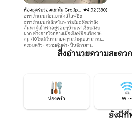
และรองรับผ
น้อย 16 ปี) โดยเฉ
ห้องชุดรับรองแขกใน Großpö
คะแนนเฉลี่ย 4.92 จาก 5, 3
4.92 (380)
คุณจะได้เ
sna
อพาร์ทเมนท์ชนบทใกล้ไลพ์ซิช
พระอาทิตย
อพาร์ทเมนท์เล็กๆในฟาร์มในอดีตกำลัง
แห่งนี้ตั
ค้นหาผู้เข้าพักอยู่รอบๆบ้านเราเงียบสงบ
สาบไฮน์ (
มาก ห่างจากใจกลางเมืองไลพ์ซิกเพียง 16
ด์ของไลป์
กม./10 ไมล์นั่นหมายความว่าคุณสามารถ
เพียง 20 
เยี่ยมชมเมืองเยอรมันที่สวยงามในช่วงกลาง
ครอบครัว
·
ความคุ้มค่า
·
ปั่นจักรยาน
วันและผ่อนคลายบนกองไฟในตอนเย็นหรือ
สิ่งอำนวยความสะดวก
มีบาร์บีคิว... ห้องครัวขนาดเล็กมีทุกสิ่งทุก
อย่างที่คุณต้องการเพื่อเตรียมอาหารของ
คุณ หมู่บ้านของเราดรีสเกา - มุคเคิร์นมี
ประชากรราว 460 คนระยะทางระหว่าง
ทะเลสาบ Störmthal และเราอยู่ห่างออกไป
เพียง 1 กม. 200 เมตรคุณจะพบสวน
สาธารณะดีๆที่จะได้ยินเสียงนกร้องหรือชม
สัตว์อื่นๆ ธรรมชาติบริสุทธิ์ ตรงในเหมืองพื้น
ห้องครัว
Wi-F
ผิวเก่าคุณสามารถขี่จักรยานควอดได้ แถวนี้
มีไซเคิลเวย์เตรียมไว้อย่างดีนั่นหมายความ
ว่าคุณสามารถขอจักรยานจากเราได้ตลอด
ยังมีท
เวลา ไลพ์ซิกสามารถติดต่อได้ด้วยรถประจำ
ทางหรือเราจะพาผู้เข้าพักไปที่รถราง
Terminus หรือสถานีหลักไลพ์ซิก โดยรวม