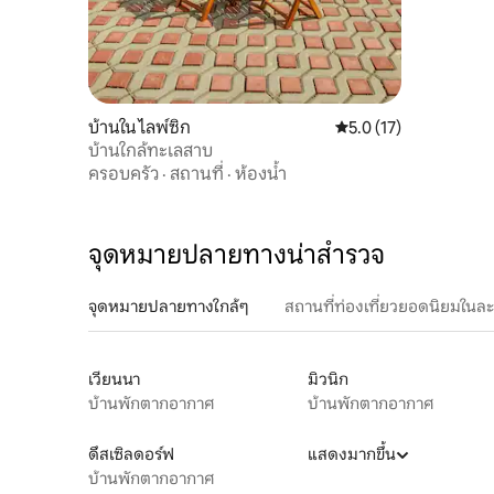
บ้านใน ไลพ์ซิก
คะแนนเฉลี่ย 5.0 จาก 5,
5.0 (17)
บ้านใกล้ทะเลสาบ
ครอบครัว
·
สถานที่
·
ห้องน้ำ
จุดหมายปลายทางน่าสำรวจ
จุดหมายปลายทางใกล้ๆ
สถานที่ท่องเที่ยวยอดนิยมในล
เวียนนา
มิวนิก
บ้านพักตากอากาศ
บ้านพักตากอากาศ
ดึสเซิลดอร์ฟ
แสดงมากขึ้น
บ้านพักตากอากาศ