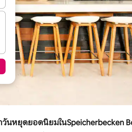
ลการค้นหา
พักวันหยุดยอดนิยมในSpeicherbecken B