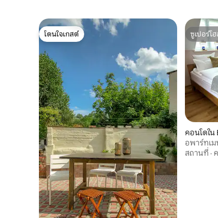
โดนใจเกสต์
ซูเปอร์โฮ
โดนใจเกสต์
ซูเปอร์โฮ
คอนโดใน 
อพาร์ทเม
กลุ่ม/สว่
สถานที่
·
ค