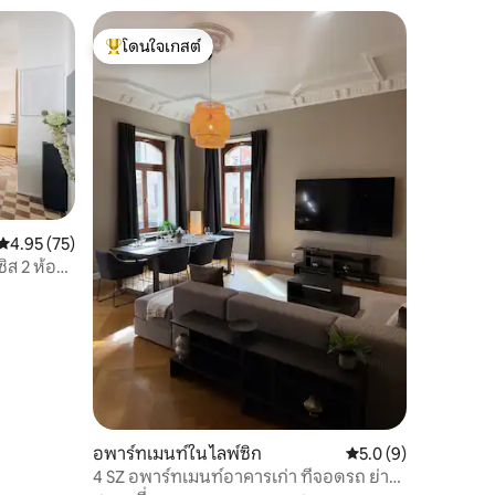
โดนใจเกสต์
โดนใจเกสต์ที่สุด
คะแนนเฉลี่ย 4.95 จาก 5, 75 รีวิว
4.95 (75)
ิส 2 ห้อง
อพาร์ทเมนท์ใน ไลพ์ซิก
คะแนนเฉลี่ย 5.0 จาก 5
5.0 (9)
4 SZ อพาร์ทเมนท์อาคารเก่า ที่จอดรถ ย่า