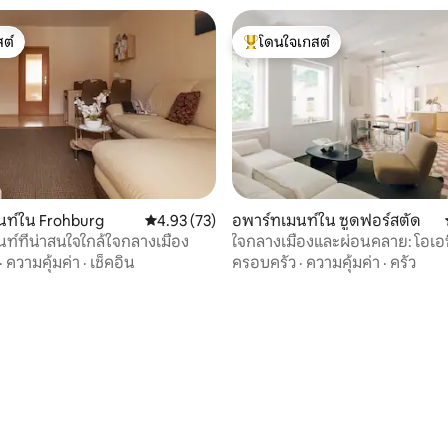
ต์
โดนใจเกสต์
ต์
โดนใจเกสต์ที่สุด
นท์ใน Frohburg
คะแนนเฉลี่ย 4.93 จาก 5, 73 รีวิว
4.93 (73)
อพาร์ทเมนท์ใน ซูดฟอร์สตัด
ท์ที่น่าสนใจใกล้ใจกลางเมือง
ใจกลางเมืองและผ่อนคลาย: โอเอซ
28 รีวิว
ในไลป์ซิกใต้
·
ความคุ้มค่า
·
เช็คอิน
ครอบครัว
·
ความคุ้มค่า
·
ครัว