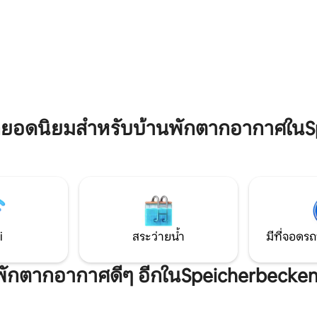
ู้ใหญ่สูงสุด 4 คน (อายุอย่าง
เก่ากว่า แทนที่จะเป็นเฟอร์นิเจอร์ไม
พาะ จากระเบียงดาดฟ้า
มาตรฐานจากบาร์มีการตกแต่งแ
80 รีวิว
ห็นวิวทะเลสาบที่สวยงามและ
หากวิวที่สวยงามของท่าเทียบเรือเ
์ตกดินที่น่าจดจำ อพาร์ทเมนท์
ต่างๆมากมายสำหรับเด็กและพืชผล
้งอยู่บนชายฝั่งทางเหนือของทะเล
เก็บเกี่ยว มีทุกสิ่งที่คุณต้องการ
เดิน 2 นาที) ในย่านนอยเซเอนลัน
ครอบครัวขนาดเล็กสำหรับวันพัก
ซิก โดยใช้เวลาเดินทางจากไลป์ซิก
จากความเร่งรีบและวุ่นวายในชีวิ
นาทีโดยรถยนต์
ยอดนิยมสำหรับบ้านพักตากอากาศในS
i
สระว่ายน้ำ
มีที่จอดรถ
ี่พักตากอากาศดีๆ อีกในSpeicherbecke