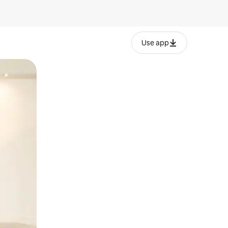
Use app