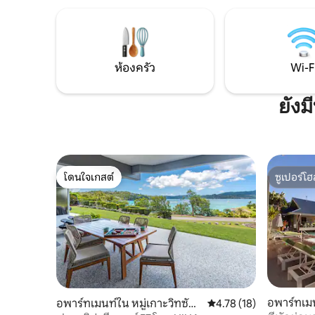
บรรยากาศที่กว้างขวาง เงียบสงบ และผ่อน
(แนะนำให้
คลายริมชายฝั่ง ใช้เวลาทั้งวันพักผ่อนริมสระ
ในการทำอา
ว่ายน้ำ ดูเรือยอชท์ลอยผ่าน หรือเพลิดเพลิน
ตัวของคุ
กับแสงแดด
เป็นส่วนตั
ห้องครัว
Wi-F
ยังม
โดนใจเกสต์
ซูเปอร์โฮ
โดนใจเกสต์
ซูเปอร์โฮ
อพาร์ทเมน
อพาร์ทเมนท์ใน หมู่เกาะวิทซันเ
คะแนนเฉลี่ย 4.78 จาก 5, 
4.78 (18)