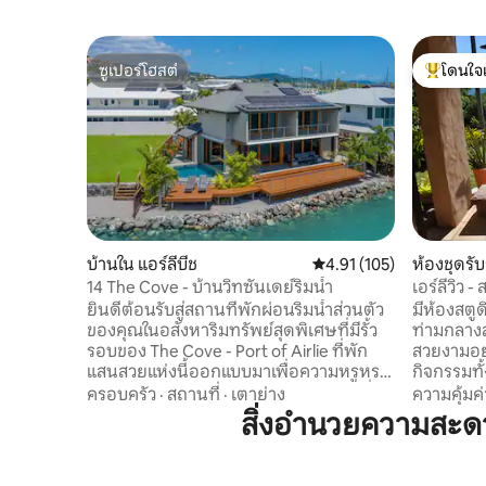
ซูเปอร์โฮสต์
โดนใจ
ซูเปอร์โฮสต์
โดนใจเกสต
บ้านใน แอร์ลีบีช
คะแนนเฉลี่ย 4.91 จาก 5, 1
4.91 (105)
ห้องชุดร
14 The Cove - บ้านวิทซันเดย์ริมน้ำ
เอร์ลีวิว
แมนดาเลย
ยินดีต้อนรับสู่สถานที่พักผ่อนริมน้ำส่วนตัว
มีห้องสตูด
ของคุณในอสังหาริมทรัพย์สุดพิเศษที่มีรั้ว
ท่ามกลางส
รอบของ The Cove - Port of Airlie ที่พัก
สวยงามอย่
แสนสวยแห่งนี้ออกแบบมาเพื่อความหรูหรา
กิจกรรมทั้
และการพักผ่อนอย่างสบาย ๆ มีวิวทะเลที่น่า
เต็มไปด้
ครอบครัว
·
สถานที่
·
เตาย่าง
ความคุ้มค่
ทึ่งและไม่มีสิ่งกีดขวาง การตกแต่งภายในที่
ความมหัศจ
สิ่งอำนวยความสะด
ประณีต และบรรยากาศที่สมบูรณ์แบบ
อ่าวในเวล
สำหรับการพักผ่อนที่น่าจดจำในหมู่เกาะวิต
เพลิดเพลิ
ซันเดย์ ทันทีที่มาถึง คุณจะได้ดื่มด่ำกับ
10 นาทีจ