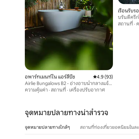
เรือนรับร
บรันดี้ครี
สถานที่
·
ค
อพาร์ทเมนท์ใน แอร์ลีบีช
คะแนนเฉลี่ย 4.9 จาก 5, 
4.9 (93)
Airlie Bungalows B2 - อ่างอาบน้ำกลางแจ้ง
สุดหรู
ความคุ้มค่า
·
สถานที่
·
เครื่องปรับอากาศ
จุดหมายปลายทางน่าสำรวจ
จุดหมายปลายทางใกล้ๆ
สถานที่ท่องเที่ยวยอดนิยมในล