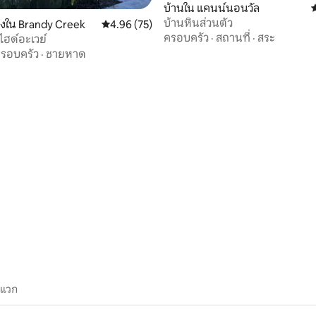
บ้านใน แคนน์นอนวัล
ค
บ้านหินส่วนตัว
องใน Brandy Creek
คะแนนเฉลี่ย 4.96 จาก 5, 75 รีวิว
4.96 (75)
ครอบครัว
·
สถานที่
·
สระ
กไฮด์อะเวย์
รอบครัว
·
ชายหาด
93 รีวิว
ะแวก