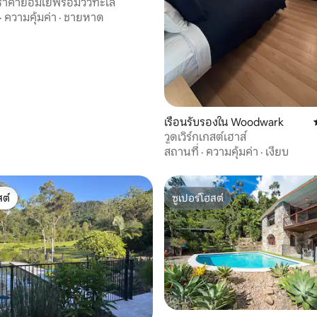
นราคาย่อมเย่พร้อมวิวทะเล
·
ความคุ้มค่า
·
ชายหาด
เรือนรับรองใน Woodwark
วูดเวิร์กเกสต์เฮาส์
สถานที่
·
ความคุ้มค่า
·
เงียบ
ต์
ซูเปอร์โฮสต์
ต์
ซูเปอร์โฮสต์