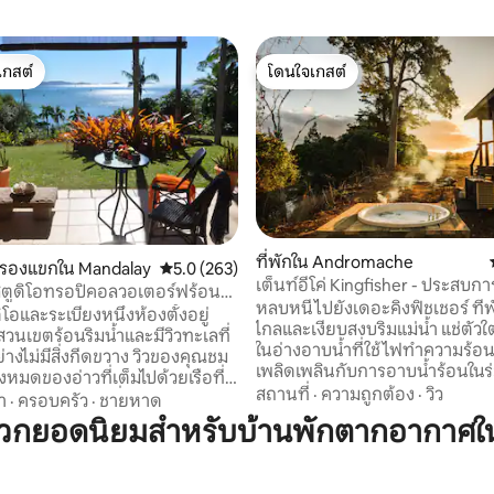
เกสต์
โดนใจเกสต์
์ที่สุด
โดนใจเกสต์
ที่พักใน Andromache
05 รีวิว
ับรองแขกใน Mandalay
คะแนนเฉลี่ย 5.0 จาก 5, 263 รีวิว
5.0 (263)
เต็นท์อีโค่ Kingfisher - ประสบก
 - สตูดิโอทรอปิคอลวอเตอร์ฟร้อนท์
ลมป์ปิง
หลบหนีไปยังเดอะคิงฟิชเชอร์ ที่
์
ิโอและระเบียงหนึ่งห้องตั้งอยู่
ไกลและเงียบสงบริมแม่น้ำ แช่ตัว
วนเขตร้อนริมน้ำและมีวิวทะเลที่
ในอ่างอาบน้ำที่ใช้ไฟทำความร้อ
างไม่มีสิ่งกีดขวาง วิวของคุณชม
เพลิดเพลินกับการอาบน้ำร้อนในร
งหมดของอ่าวที่เต็มไปด้วยเรือที่
แจ้งพร้อมวิวสวยงาม สำรวจระบบแ
สถานที่
·
ความถูกต้อง
·
วิว
วยพระอาทิตย์ตกที่งดงามและ
า
·
ครอบครัว
·
ชายหาด
ทางเข้าส่วนตัวของคุณเอง หรือผ
รรย์ของแสงไฟที่ส่องสว่างทั่ว
วกยอดนิยมสำหรับบ้านพักตากอากาศในS
หลุมไฟส่วนตัวของคุณ ที่พักที่เป็น
ากลางคืน ล้อมรอบด้วยธรรมชาติ
แวดล้อมแห่งนี้ล้อมรอบด้วยธรร
นกับความเงียบสงบ - ขับรถไม่ถึง
ความเป็นส่วนตัว ความสะดวกสบ
ากศูนย์กลางการกระทำของแอร์ลี