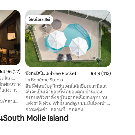
ห้องชุดรั
โดนใจเกสต์
โดนใจ
ซีแอนด์ฟ
โดนใจเกสต์
โดนใจเกส
ห้องสวีทให
เกาะ ให้ค
ร้านอาหาร
ก็อยู่ในท
ประสบการ
สถานที่
·
ตัวระเบี
ห้องครัวเ
15 นาทีถ
คะแนนเฉลี่ย 4.96 จาก 5, 27 รีวิว
4.96 (27)
บังกะโลใน Jubilee Pocket
คะแนนเฉลี่ย 4.9 จาก 5, 
4.9 (413)
สาธารณะ น
ารณ์แก
La Bohème Studio
สวนหิน และ
พักผ่อนห่าง
ยินดีต้อนรับสู่วิทซันเดย์สฉันชื่อเมลานีและ
ปลายด้านเ
ใต้แสงดาว
ฉันจะเป็นเจ้าของที่พักของคุณ บ้านของ
ชีวิตประจ
น
ครอบครัวเราตั้งอยู่ในฉากหลังของอุทยาน
ของคุณ
่ม/กลาง
แห่งชาติ ด้วย Whitsundays บนบันไดหน้า
ม่น้ำผ่าน
บ้านของเราคุณเป็นทริปสั้นๆแบบไปเช้าเย็น
ความคุ้มค่า
·
สถานที่
·
ตกแต่ง
่อนคลายที่
กลับไปยังหมู่เกาะเกรทแบริเออร์รีฟและหาด
outh Molle Island
มิตรกับสิ่ง
ไวท์ฮาเวน The Whitsundays มีความหลาก
มชาติ มอบ
หลายของสถานที่ท่องเที่ยวกิจกรรมและ
าย และจุด
ประสบการณ์ที่มีฉากหลังที่น่าทึ่งของ Great