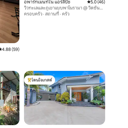
อพาร์ทเมนท์ใน แอร์ลีบีช
คะแนนเฉลี่ย 5.0 จาก 5,
5.0 (46)
วิวทะเลและภูเขาแบบพาโนรามา @ วิตซัน
เดย์ส
ครอบครัว
·
สถานที่
·
ครัว
คะแนนเฉลี่ย 4.88 จาก 5, 59 รีวิว
4.88 (59)
โดนใจเกสต์
โดนใจเกสต์ที่สุด