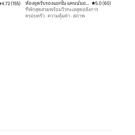
ห้องชุดรับรองแขกใน แคนน์นอน
คะแนนเฉลี่ย 5.0 จาก 5,
5.0 (60)
ะแนนเฉลี่ย 4.72 จาก 5, 155 รีวิว
4.72 (155)
วัล
ที่พักสุดสวยพร้อมวิวทะเลสุดอลังการ
ครอบครัว
·
ความคุ้มค่า
·
สภาพ