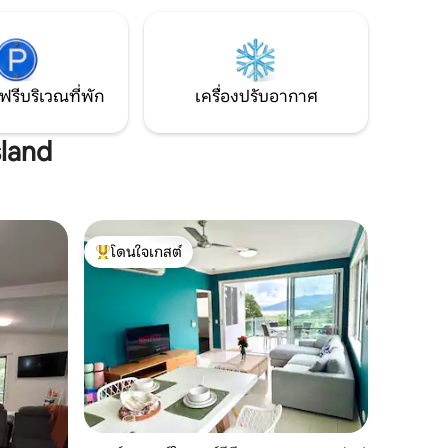
โลก
Barrier Reef และสิ่งมหัศจรรย์ของเกาะ 74
อัญมณีที่
แห่ง คุณจะพบกิจกรรมให้ทำมากมายเมื่อมี
ง 20 นาที
วันหยุดที่นี่ตั้งแต่บุชเดินไปจนถึงทริปดำน้ำ
ตื้น
ฟรีบริเวณที่พัก
เครื่องปรับอากาศ
sland
โดนใจเกสต์
โดนใจเกสต์ที่สุด