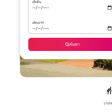
เช็คอิน
เช็คเอาท์
ค้นหา
ท
เกสต