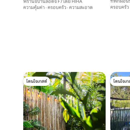
ดย์
ที่พักผ่อ
ฟรานจิปานีลอดจ์ F7 โดย HIHA
ครอบครัว
ความคุ้มค่า
·
ครอบครัว
·
ความสะอาด
โดนใจเกสต์
โดนใจเกส
โดนใจเกสต์
โดนใจเกส