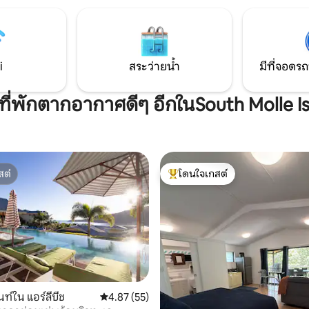
ที่สมบูรณ์แบบในการตัดขาดจาก
ขับรถ) ด้วยสิ่งอำนวยความสะดวก
ภายนอก ผ่อนคลาย และเติมพลัง 
หารที่ไม่ยุ่งยากและทางเข้าส่วน
ซ่อนอยู่ห่างจากโพรเซอร์ไพน์เพีย
ณเองคุณจะเพลิดเพลินกับความ
และห่างจากแอร์ลีบีช 45 นาที
วอย่างแท้จริง
i
สระว่ายน้ำ
มีที่จอดรถ
ีที่พักตากอากาศดีๆ อีกในSouth Molle I
สต์
โดนใจเกสต์
สต์
โดนใจเกสต์ที่สุด
ท์ใน แอร์ลีบีช
คะแนนเฉลี่ย 4.87 จาก 5, 55 รีวิว
4.87 (55)
18 รีวิว