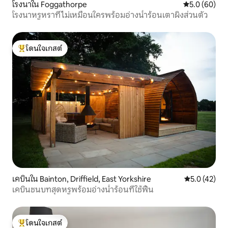
โรงนาใน Foggathorpe
คะแนนเฉลี่ย 5
5.0 (60)
โรงนาหรูหราที่ไม่เหมือนใครพร้อมอ่างน้ำร้อนเตาผิงส่วนตัว
โดนใจเกสต์
โดนใจเกสต์ที่สุด
เคบินใน Bainton, Driffield, East Yorkshire
คะแนนเฉลี่ย 5
5.0 (42)
เคบินชนบทสุดหรูพร้อมอ่างน้ำร้อนที่ใช้ฟืน
โดนใจเกสต์