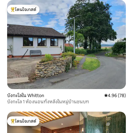
โดนใจเกสต์
โดนใจเกสต์ที่สุด
บังกะโลใน Whitton
คะแนนเฉลี่ย 4.
4.96 (78)
บังกะโล 1 ห้องนอนทั้งหลังในหมู่บ้านชนบท
โดนใจเกสต์
โดนใจเกสต์ที่สุด