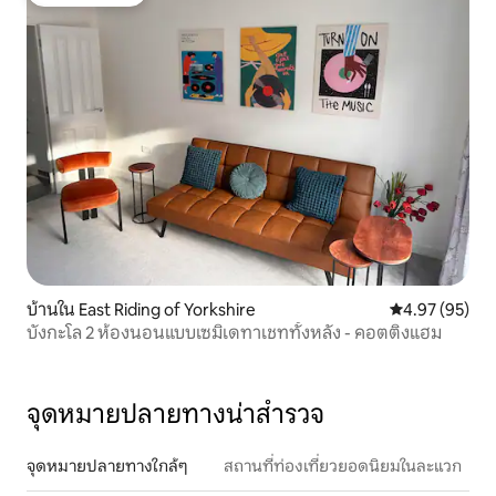
โดนใจเกสต์ที่สุด
บ้านใน East Riding of Yorkshire
คะแนนเฉลี่ย 4.
4.97 (95)
บังกะโล 2 ห้องนอนแบบเซมิเดทาเชททั้งหลัง - คอตติงแฮม
จุดหมายปลายทางน่าสำรวจ
จุดหมายปลายทางใกล้ๆ
สถานที่ท่องเที่ยวยอดนิยมในละแวก