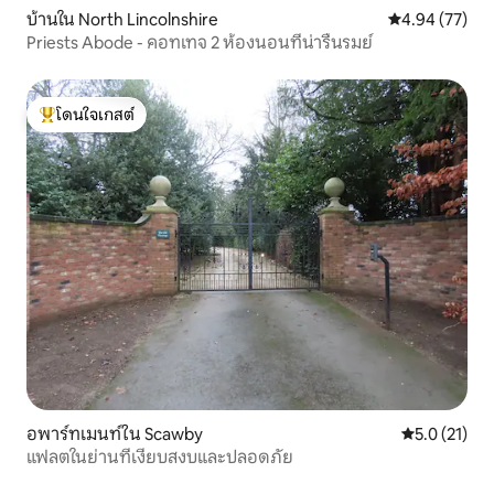
บ้านใน North Lincolnshire
คะแนนเฉลี่ย 4.
4.94 (77)
Priests Abode - คอทเทจ 2 ห้องนอนที่น่ารื่นรมย์
โดนใจเกสต์
โดนใจเกสต์ที่สุด
อพาร์ทเมนท์ใน Scawby
คะแนนเฉลี่ย 5
5.0 (21)
แฟลตในย่านที่เงียบสงบและปลอดภัย