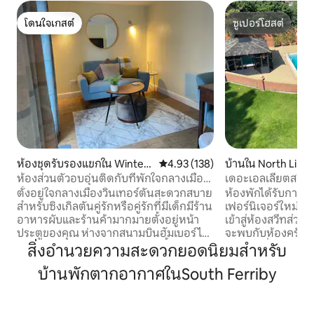
โดนใจเกสต์
ซูเปอร์โฮสต์
โดนใจเกสต์
ซูเปอร์โฮสต์
ห้องชุดรับรองแขกใน Wintert
คะแนนเฉลี่ย 4.93 จาก 5, 138 รีวิว
4.93 (138)
บ้านใน North Linco
on
ห้องส่วนตัวอบอุ่นติดกับที่พักใจกลางเมือง
เดอะเอลเลียตสวีท 
เล็กๆ
ออนฮัมเบอร์
ตั้งอยู่ใจกลางเมืองวินเทอร์ตันสะดวกสบาย
ห้องพักได้รับการต
สำหรับซิงเกิลตันคู่รักหรือคู่รักที่มีเด็กมีร้าน
เฟอร์นิเจอร์ใหม่สำห
อาหารผับและร้านค้ามากมายตั้งอยู่หน้า
เข้าสู่ห้องสวีทส่วนต
ประตูของคุณ ห่างจากสนามบินฮัมเบอร์ไซด์
จะพบกับห้องครัวที
เพียง 25 นาที ภาคผนวกการจัดเลี้ยงด้วย
พร้อมเครื่องใช้ไฟฟ้
สิ่งอำนวยความสะดวกยอดนิยมสำหรับ
ตนเองขนาดกะทัดรัดนี้อยู่ในบริเวณบ้าน
ประทานอาหารที่หร
บ้านพักตากอากาศในSouth Ferriby
ของครอบครัวที่มีที่นั่งด้านนอกให้
ดินเนอร์สุดโรแมนติก
เพลิดเพลิน โปรดทราบว่ามี Cockerpoos ที่
ชั้นบน คุณจะพบกับห้
อาศัยอยู่ในบริเวณนี้ เราเป็นมิตรกับสัตว์
พร้อมระเบียงเล็กๆ 
เลี้ยงและยินดีต้อนรับสุนัขตัวเล็กที่มีความ
สการ์ธ ตกแต่งด้วยโ