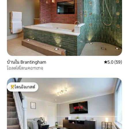
บ้านใน Brantingham
คะแนนเฉลี่ย 5
5.0 (59)
โอลด์สโตนคอทเทจ
โดนใจเกสต์
โดนใจเกสต์ที่สุด