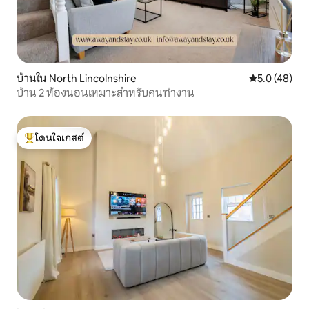
บ้านใน North Lincolnshire
คะแนนเฉลี่ย 5
5.0 (48)
บ้าน 2 ห้องนอนเหมาะสำหรับคนทำงาน
โดนใจเกสต์
โดนใจเกสต์ที่สุด