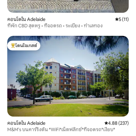
คอนโดใน Adelaide
คะแนนเฉลี่ย
5 (11)
ที่พัก CBD สุดหรู • ที่จอดรถ • ระเบียง • ทำเลทอง
โดนใจเกสต์
โดนใจเกสต์ที่สุด
คอนโดใน Adelaide
คะแนนเฉลี่ย 4.8
4.88 (237)
M&M's บนคาร์ริงตัน *WiFi*เน็ตฟลิกซ์*ที่จอดรถ*เงียบ*