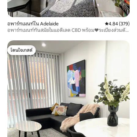
อพาร์ทเมนท์ใน Adelaide
คะแนนเฉลี่ย 4.84
4.84 (379)
อพาร์ทเมนท์ทันสมัยในแอดิเลด CBD พร้อม❤ระเบียงส่วนตัว
❤
โดนใจเกสต์
โดนใจเกสต์