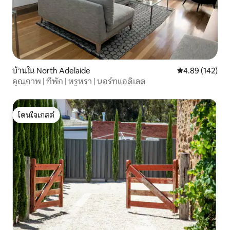
บ้านใน North Adelaide
คะแนนเฉลี่ย 4.8
4.89 (142)
คุณภาพ | ที่พัก | หรูหรา | นอร์ทแอดิเลด
โดนใจเกสต์
โดนใจเกสต์