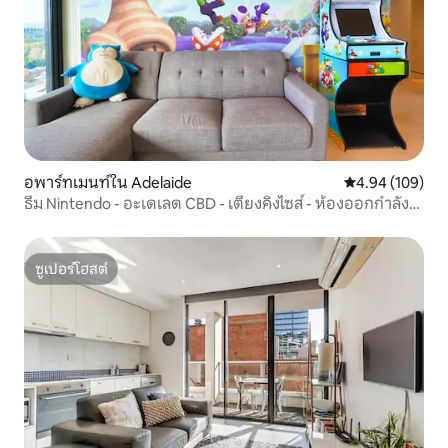
อพาร์ทเมนท์ใน Adelaide
คะแนนเฉลี่ย 4.9
4.94 (109)
ธีม Nintendo - อะเดเลด CBD - เตียงคิงไซส์ - ห้องออกกำลัง
กาย
ซูเปอร์โฮสต์
ซูเปอร์โฮสต์