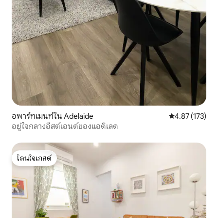
อพาร์ทเมนท์ใน Adelaide
คะแนนเฉลี่ย 4.8
4.87 (173)
อยู่ใจกลางอีสต์เอนด์ของแอดิเลด
โดนใจเกสต์
โดนใจเกสต์