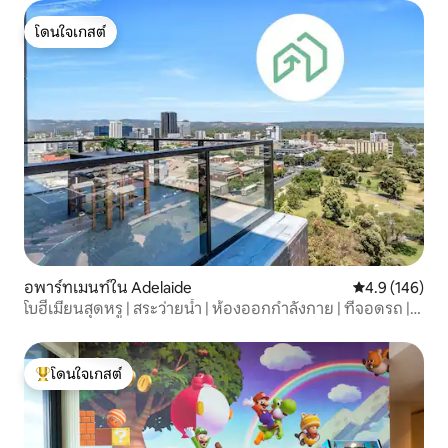
โดนใจเกสต์
โดนใจเกสต์
อพาร์ทเมนท์ใน Adelaide
คะแนนเฉลี่ย 4.
4.9 (146)
โบฮีเมียนสุดหรู | สระว่ายน้ำ | ห้องออกกำลังกาย | ที่จอดรถ |
Wi-Fi
โดนใจเกสต์
โดนใจเกสต์ที่สุด