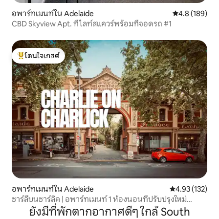
อพาร์ทเมนท์ใน Adelaide
คะแนนเฉลี่ย 4.
4.8 (189)
CBD Skyview Apt. ที่ไลท์สแควร์พร้อมที่จอดรถ #1
โดนใจเกสต์
โดนใจเกสต์ที่สุด
อพาร์ทเมนท์ใน Adelaide
คะแนนเฉลี่ย 4.9
4.93 (132)
ชาร์ลีบนชาร์ลิค | อพาร์ทเมนท์ 1 ห้องนอนที่ปรับปรุงใหม่
หมดจด
ยังมีที่พักตากอากาศดีๆ ใกล้ South