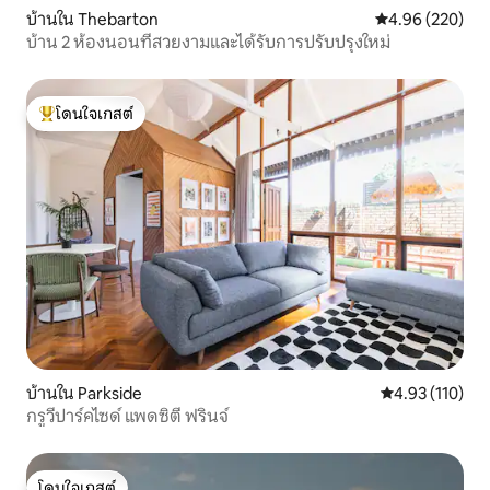
บ้านใน Thebarton
คะแนนเฉลี่ย 4.96
4.96 (220)
บ้าน 2 ห้องนอนที่สวยงามและได้รับการปรับปรุงใหม่
โดนใจเกสต์
โดนใจเกสต์ที่สุด
บ้านใน Parkside
คะแนนเฉลี่ย 4.9
4.93 (110)
กรูวี่ปาร์คไซด์ แพดซิตี้ ฟรินจ์
โดนใจเกสต์