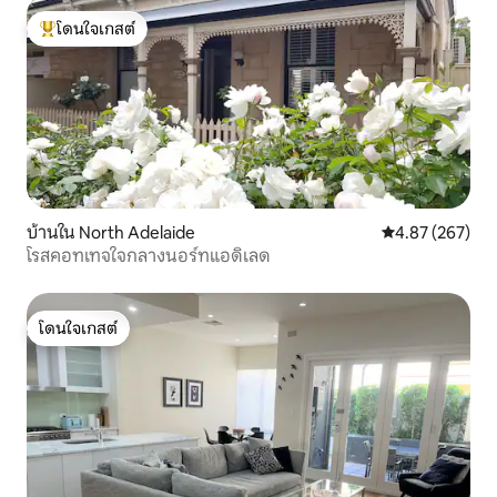
โดนใจเกสต์
โดนใจเกสต์ที่สุด
บ้านใน North Adelaide
คะแนนเฉลี่ย 4.8
4.87 (267)
โรสคอทเทจใจกลางนอร์ทแอดิเลด
โดนใจเกสต์
โดนใจเกสต์