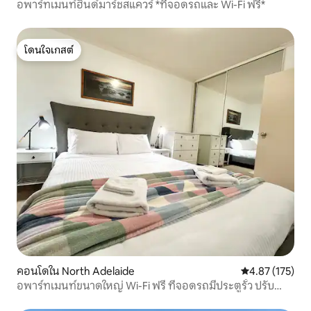
อพาร์ทเมนท์ฮินด์มาร์ชสแควร์ *ที่จอดรถและ Wi-Fi ฟรี*
โดนใจเกสต์
โดนใจเกสต์
คอนโดใน North Adelaide
คะแนนเฉลี่ย 4.8
4.87 (175)
อพาร์ทเมนท์ขนาดใหญ่ Wi-Fi ฟรี ที่จอดรถมีประตูรั้ว ปรับ
อากาศ