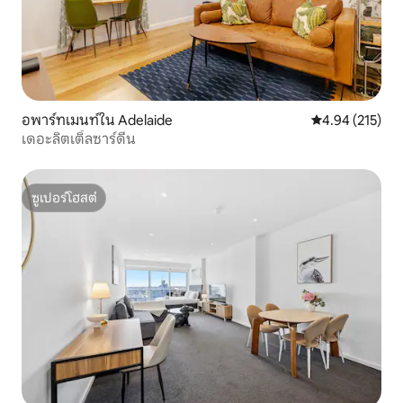
อพาร์ทเมนท์ใน Adelaide
คะแนนเฉลี่ย 4.9
4.94 (215)
เดอะลิตเติ้ลซาร์ดีน
ซูเปอร์โฮสต์
ซูเปอร์โฮสต์