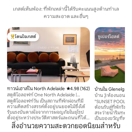
เกสต์เห็นพ้อง: ที่พักเหล่านี้ได้รับคะแนนสูงด้านทำเล
ความสะอาด และอื่นๆ
โดนใจเกสต์
ซูเปอร์โฮสต์
โดนใจเกสต์ที่สุด
ซูเปอร์โฮสต์
ทาวน์เฮาส์ใน North Adelaide
คะแนนเฉลี่ย 4.98 จาก 5, 162 รีวิว
4.98 (162)
บ้านใน Glenelg No
สตูดิโอลอฟท์ One North Adelaide |
บ้าน 3 ห้องนอนริม
Giddy, On Arrival
ว่ายน้ำส่วนตัวแล
สตูดิโอลอฟท์วัน เป็นสถานที่พักผ่อนที่มี
"SUNSET POOL HO
ความคิดสร้างสรรค์ตั้งอยู่บนยอดไม้ซึ่งได้
ต้อนรับสู่ที่พักริ
รับแรงบันดาลใจจากการผจญภัยในยุโรป
สระว่ายน้ำริมทะเลส
ตั้งอยู่ระหว่างประวัติศาสตร์และถนนที่ได้
เป็นของขวัญที่หายาก
รับการตกแต่งอย่างสวยงามเป็นการเข้าพัก
3 ห้องนอนที่น่าทึ่ง
สิ่งอำนวยความสะดวกยอดนิยมสำหรับ
และการเล่นไวน์และการรับประทานอาหาร
เกลเนลก เหมาะสำหร