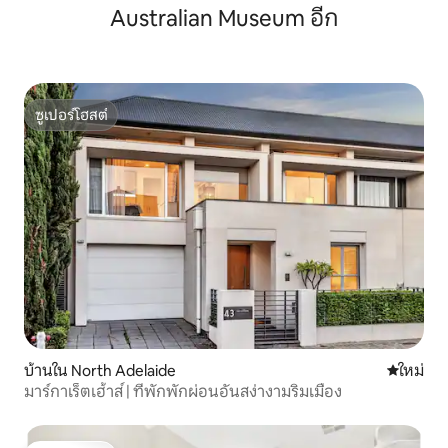
Australian Museum อีก
ซูเปอร์โฮสต์
ซูเปอร์โฮสต์
บ้านใน North Adelaide
ที่พักใหม่
ใหม่
มาร์กาเร็ตเฮ้าส์ | ที่พักพักผ่อนอันสง่างามริมเมือง