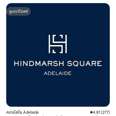
ซูเปอร์โฮสต์
ซูเปอร์โฮสต์
คอนโดใน Adelaide
คะแนนเฉลี่ย 4.8
4.81 (277)