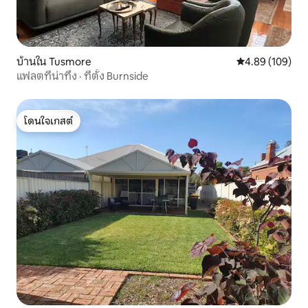
บ้านใน Tusmore
คะแนนเฉลี่ย 4.8
4.89 (109)
แฟลตที่น่าทึ่ง · ที่ตั้ง Burnside
โดนใจเกสต์
โดนใจเกสต์