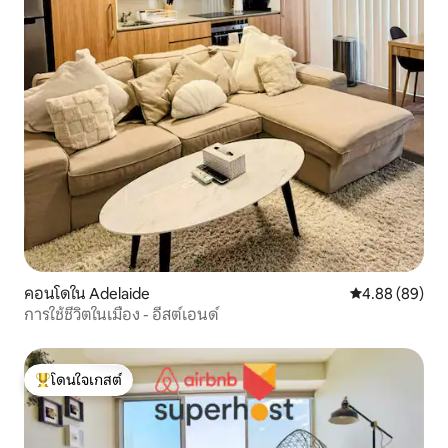
คอนโดใน Adelaide
คะแนนเฉลี่ย 4.8
4.88 (89)
การใช้ชีวิตในเมือง - อีสต์เอนด์
โดนใจเกสต์
โดนใจเกสต์ที่สุด