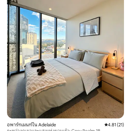
อพาร์ทเมนท์ใน Adelaide
คะแนนเฉลี่ย 4.
4.81 (21)
ระหว่างภูเขาและแสงแห่งยามเช้า: Cosy Realm 1B