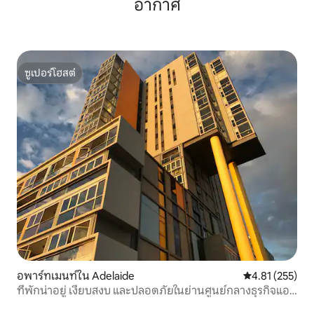
อากาศ
ซูเปอร์โฮสต์
ซูเปอร์โฮสต์
อพาร์ทเมนท์ใน Adelaide
คะแนนเฉลี่ย 4.8
4.81 (255)
ที่พักน่าอยู่ เงียบสงบ และปลอดภัยในย่านศูนย์กลางธุรกิจแอดิ
เลด