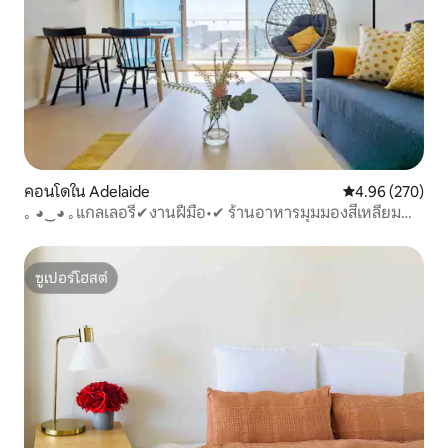
คอนโดใน Adelaide
คะแนนเฉลี่ย 4.96
4.96 (270)
｡ ◕‿◕ ｡แกลเลอรี่✔งานฝีมือ•✔ ร้านอาหารมุมมองสี่เหลี่ยม
บาร์✔
ซูเปอร์โฮสต์
ซูเปอร์โฮสต์