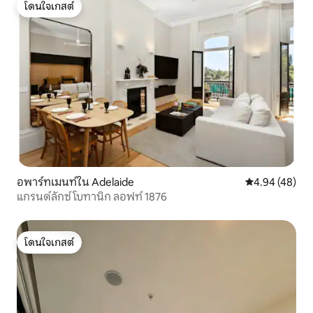
โดนใจเกสต์
โดนใจเกสต์
อพาร์ทเมนท์ใน Adelaide
คะแนนเฉลี่ย 4.
4.94 (48)
แกรนด์ลักซ์ โบทานิก ลอฟท์ 1876
โดนใจเกสต์
โดนใจเกสต์