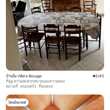
บ้านใน Villers-Bocage
คะแนนเฉลี่ย
5 (41)
ที่ลูลู ความสะดวกสบายและความสงบ
สถานที่
·
ครอบครัว
·
ที่จอดรถ
โดนใจเกสต์
โดนใจเกสต์