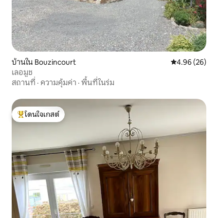
บ้านใน Bouzincourt
คะแนนเฉลี่ย 4.
4.96 (26)
เลอมูช
สถานที่
·
ความคุ้มค่า
·
พื้นที่ในร่ม
โดนใจเกสต์
โดนใจเกสต์ที่สุด