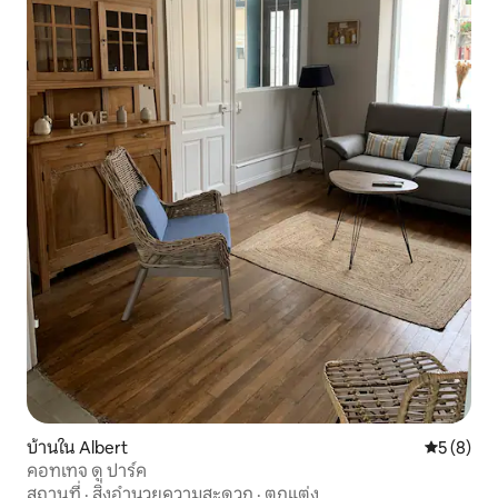
บ้านใน Albert
คะแนนเฉลี่
5 (8)
คอทเทจ ดู ปาร์ค
สถานที่
·
สิ่งอำนวยความสะดวก
·
ตกแต่ง