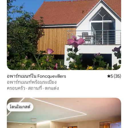
อพาร์ทเมนท์ใน Foncquevillers
คะแนนเฉลี่ย
5 (35)
อพาร์ทเมนท์พร้อมระเบียง
ครอบครัว
·
สถานที่
·
ตกแต่ง
โดนใจเกสต์
โดนใจเกสต์