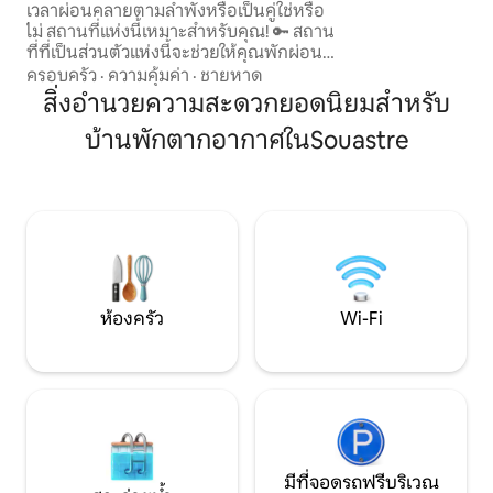
เวลาผ่อนคลายตามลำพังหรือเป็นคู่ใช่หรือ
รับการตกแต่งใหม่ 
ไม่ สถานที่แห่งนี้เหมาะสำหรับคุณ! 🔑 สถาน
สะดวกครบครัน
ที่ที่เป็นส่วนตัวแห่งนี้จะช่วยให้คุณพักผ่อน
จากความวุ่นวายและความเครียดในชีวิต
ครอบครัว
·
ความคุ้มค่า
·
ชายหาด
ประจำวันได้เป็นเวลาหนึ่งคืนหรือมากกว่า
สิ่งอำนวยความสะดวกยอดนิยมสำหรับ
นั้น ผ่อนคลายในบรรยากาศที่ไม่เหมือนใคร
บ้านพักตากอากาศในSouastre
ด้วยสปาส่วนตัวที่จองไว้สำหรับคุณโดย
เฉพาะ 📍สัมผัสช่วงเวลาที่ใกล้กับใจกลาง
เมืองอามีแย็ง พร้อมวิวที่งดงามน่าทึ่งของ
บ้านของจูล แวร์น และมีทางเข้าสู่ใจกลาง
เมืองอามีแย็งโดยตรง
ห้องครัว
Wi-Fi
มีที่จอดรถฟรีบริเวณ