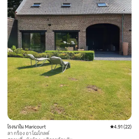
โรงนาใน Maricourt
คะแนนเฉลี่ย 4.
4.91 (22)
ลา กร็อง อา โฌโกลด์