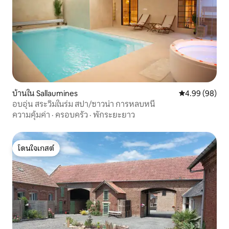
บ้านใน Sallaumines
คะแนนเฉลี่ย 4.9
4.99 (98)
อบอุ่น สระวิมในร่ม สปา/ซาวน่า การหลบหนี
ความคุ้มค่า
·
ครอบครัว
·
พักระยะยาว
โดนใจเกสต์
โดนใจเกสต์