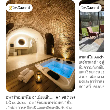
โดนใจเกสต์
โดนใจเกสต์
โดนใจเกสต์ที่สุด
โดนใจเกสต์
ชาเลต์ใน Auchonvil
เลอ์กาแลต์ 1 อยู่ท
ลืมความกังวลไปได้เ
และเงียบสงบ Les Ga
สวยงามใจกลางชนบทปิการ์ด
ยงและอาร์ราส กระท่
ที่สมบูรณ์แบบสำหรั
สถานที่
·
ครอบครัว
เต็มไปด้วยความทร
ที่ 1 ของแซมและปาสเดอค
อพาร์ทเมนท์ใน อาเมียงเซ็นเ
คะแนนเฉลี่ย 4.98 จาก 5, 159 รีวิว
4.98 (159)
ด้วยทุ่งนาและต้นไม
ตอร์วิลล์
L'Ô de Jules - อพาร์ตเมนต์พร้อมสปาส่วน
ป่าขี่จักรยานหรือพั
ตัว
🛁 ต้องการหลีกหนีและเพลิดเพลินกับช่วง
รอบ Les Galets แบ