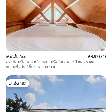
เคบินใน Acq
คะแนนเฉลี่ย 4.
4.97 (34)
กระท่อมที่ออกแบบโดยสถาปนิกในใจกลางป่าของชาโต
สถานที่
·
สัตว์เลี้ยง
·
ความสบาย
โดนใจเกสต์
โดนใจเกสต์