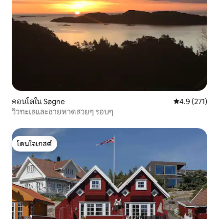
คอนโดใน Søgne
คะแนนเฉลี่ย 4.
4.9 (271)
วิวทะเลและชายหาดสวยๆ รอบๆ
โดนใจเกสต์
โดนใจเกสต์