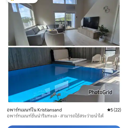
โดนใจเกสต์ที่สุด
อพาร์ทเมนท์ใน Kristiansand
คะแนนเฉลี่ย
5 (22)
อพาร์ทเมนท์ชั้นนำริมทะเล - สามารถใช้สระว่ายน้ำได้