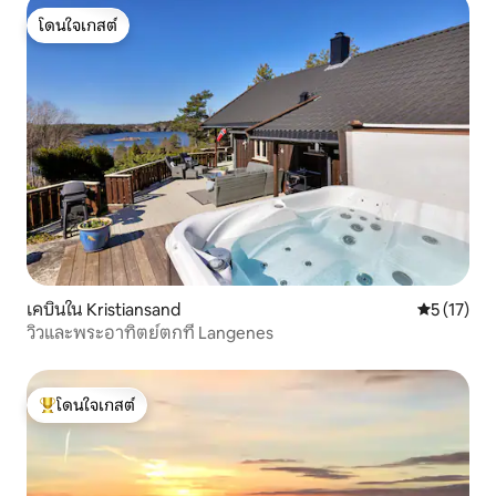
โดนใจเกสต์
โดนใจเกสต์
เคบินใน Kristiansand
คะแนนเฉลี่ย
5 (17)
วิวและพระอาทิตย์ตกที่ Langenes
โดนใจเกสต์
โดนใจเกสต์ที่สุด