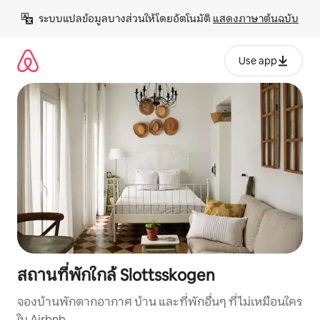
ข้าม
ระบบแปลข้อมูลบางส่วนให้โดยอัตโนมัติ 
แสดงภาษาต้นฉบับ
ไป
ยัง
เนื้อหา
Use app
สถานที่พักใกล้ Slottsskogen
จองบ้านพักตากอากาศ บ้าน และที่พักอื่นๆ ที่ไม่เหมือนใคร
ใน Airbnb