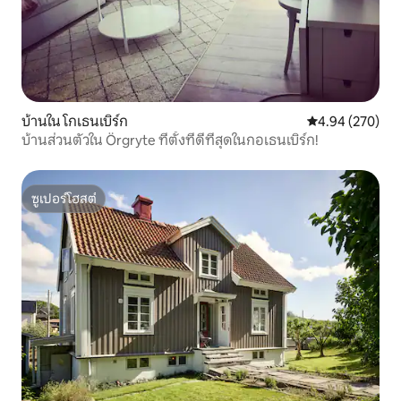
บ้านใน โกเธนเบิร์ก
คะแนนเฉลี่ย 4.94
4.94 (270)
บ้านส่วนตัวใน Örgryte ที่ตั้งที่ดีที่สุดในกอเธนเบิร์ก!
ซูเปอร์โฮสต์
ซูเปอร์โฮสต์