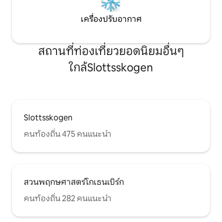
กรรมอื่นๆเส้นทางตะวันตกของสวีเดนที่
เป็นที่นิยมมากอยู่ห่างจากบ้านเพียงไม่กี่
เครื่องปรับอากาศ
เมตรที่เรียกว่า "Bohusleden" ที่คุณ
สามารถเดินได้นานถึง 148 กม.! ทำเล ที่พัก
แห่งนี้ตั้งอยู่ห่างจากไฮเวย์ 7 นาทีไปสนาม
บิน 10 นาทีไปยัง Landvetter centrum ที่
สถานที่ท่องเที่ยวยอดนิยมอื่นๆ
ใกล้ที่สุด 10 นาที (ร้านขายอาหารร้าน
ใกล้Slottsskogen
กาแฟ) และ 30 นาทีถึงตัวเมืองโกเธนเบิร์ก
โดยรถยนต์ บริเวณที่ผู้เข้าพักใช้ได้ คุณ
สามารถใช้ทุกอย่างในที่พักได้ ครัวมีอุปกรณ์
ครบครัน (ไม่รวมไมโครเวฟ) มี Wi-Fi และ
ผ้าปูที่นอนผ้าเช็ดตัวกาแฟและทีวี
Slottsskogen
คนท้องถิ่น 475 คนแนะนำ
สวนพฤกษศาสตร์โกเธนเบิร์ก
คนท้องถิ่น 282 คนแนะนำ