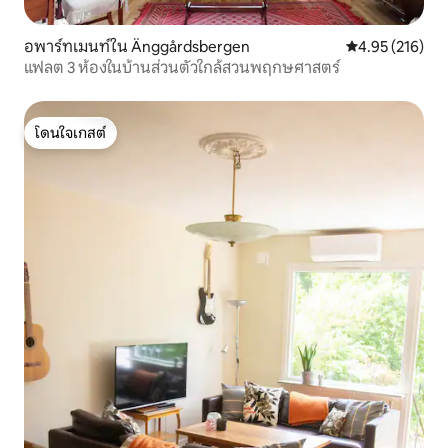
อพาร์ทเมนท์ใน Änggårdsbergen
คะแนนเฉลี่ย 4.9
4.95 (216)
แฟลต 3 ห้องในบ้านส่วนตัวใกล้สวนพฤกษศาสตร์
โดนใจเกสต์
โดนใจเกสต์