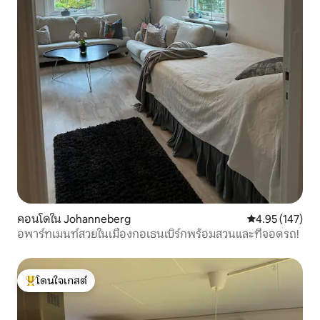
คอนโดใน Johanneberg
คะแนนเฉลี่ย 4.9
4.95 (147)
อพาร์ทเมนท์สวยในเมืองกอเธนเบิร์กพร้อมสวนและที่จอดรถ!
โดนใจเกสต์
โดนใจเกสต์ที่สุด