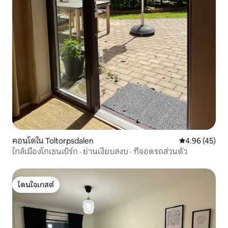
คอนโดใน Toltorpsdalen
คะแนนเฉลี่ย 4.
4.96 (45)
ใกล้เมืองโกเธนเบิร์ก · ย่านเงียบสงบ · ที่จอดรถส่วนตัว
โดนใจเกสต์
โดนใจเกสต์