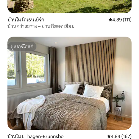
บ้านใน โกเธนเบิร์ก
คะแนนเฉลี่ย 4.8
4.89 (111)
บ้านกว้างขวาง – ย่านที่ยอดเยี่ยม
ซูเปอร์โฮสต์
ซูเปอร์โฮสต์
บ้านใน Lillhagen-Brunnsbo
คะแนนเฉลี่ย 4.8
4.84 (167)