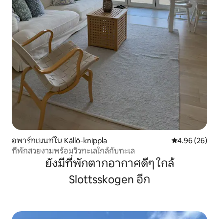
อพาร์ทเมนท์ใน Källö-knippla
คะแนนเฉลี่ย 4.
4.96 (26)
ที่พักสวยงามพร้อมวิวทะเลใกล้กับทะเล
ยังมีที่พักตากอากาศดีๆ ใกล้
Slottsskogen อีก