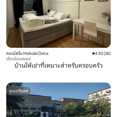
คอนโดใน Mölndal Östra
คะแนนเฉลี่ย 4.
4.92 (26)
เซียมโฮมสเตย์
บ้านให้เช่าที่เหมาะสำหรับครอบครัว
ซูเปอร์โฮสต์
ซูเปอร์โฮสต์