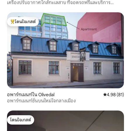
เครื่องปรับอากาศ ใกล้ทะเลสาบ ที่จอดรถฟรีและบริการ
ทำความสะอาด Wi-Fi 100 เมกะบิต
โดนใจเกสต์
โดนใจเกสต์ที่สุด
อพาร์ทเมนท์ใน Olivedal
คะแนนเฉลี่ย 4.
4.98 (81)
อพาร์ทเมนท์ชั้นบนใหม่ใจกลางเมือง
โดนใจเกสต์
โดนใจเกสต์