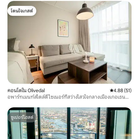
โดนใจเกสต์
โดนใจเกสต์
คอนโดใน Olivedal
คะแนนเฉลี่ย 4.
4.88 (51)
อพาร์ทเมนท์สไตล์ดีไซเนอร์ที่สว่างไสวใจกลางเมืองเกอเธน
เบิร์ก
ซูเปอร์โฮสต์
ซูเปอร์โฮสต์