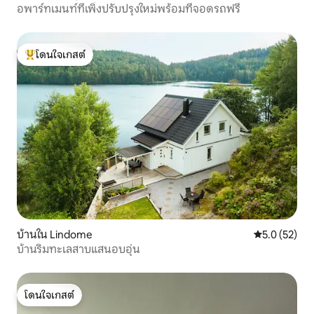
อพาร์ทเมนท์ที่เพิ่งปรับปรุงใหม่พร้อมที่จอดรถฟรี
โดนใจเกสต์
โดนใจเกสต์ที่สุด
บ้านใน Lindome
คะแนนเฉลี่ย 5
5.0 (52)
บ้านริมทะเลสาบแสนอบอุ่น
โดนใจเกสต์
โดนใจเกสต์