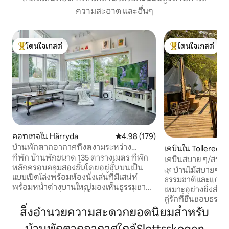
ความสะอาด และอื่นๆ
โดนใจเกสต์
โดนใจเกสต์
โดนใจเกสต์ที่สุด
โดนใจเกสต์ที่สุด
คอทเทจใน Härryda
คะแนนเฉลี่ย 4.98 จาก 5, 179 รีวิว
4.98 (179)
บ้านพักตากอากาศที่งดงามระหว่าง
เคบินใน Tollered
ทะเลสาบ 2 แห่งในโกเธนเบิร์ก
ที่พัก บ้านพักขนาด 135 ตารางเมตร ที่พัก
เคบินสบาย ๆ/สระว่
หลักครอบคลุมสองชั้นโดยอยู่ชั้นบนเป็น
ร้อน/ใกล้กอเธนเบิร
🌿 บ้านไม้สบายๆ พ
แบบเปิดโล่งพร้อมห้องนั่งเล่นที่มีเสน่ห์
ธรรมชาติและแกลมปิ
พร้อมหน้าต่างบานใหญ่มองเห็นธรรมชาติ
เหมาะอย่างยิ่งสำหร
โดยรอบ ห้องนั่งเล่นเชื่อมต่อกับพื้นที่ครัว
คู่รักที่ชื่นชอบธ
แบบเปิดห้องรับประทานอาหารแบบเปิดโล่ง
สบาย • ห้องครัวพร้อมอุปกรณ์ครบครัน •
สิ่งอำนวยความสะดวกยอดนิยมสำหรับ
พร้อมเตาผิงที่อบอุ่นและห้องศิลปะขนาด
อ่างน้ำร้อนที่ใช้ไฟฟืน • ยินดีต้อน
เล็กพร้อมโต๊ะทำงานโซนทาสีและพื้นที่พัก
เลี้ยง • เต็นท์แกลมป์ปิ้ง 25 ตร.ม. • สวน