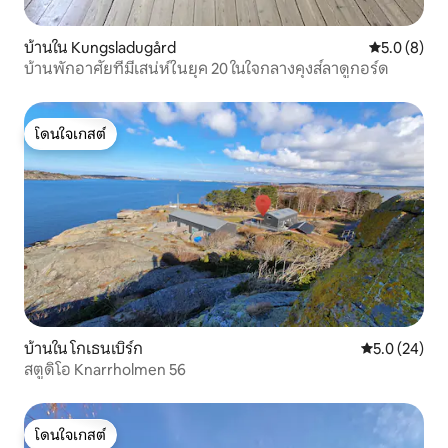
บ้านใน Kungsladugård
คะแนนเฉลี่ย 
5.0 (8)
บ้านพักอาศัยที่มีเสน่ห์ในยุค 20 ในใจกลางคุงส์ลาดูกอร์ด
โดนใจเกสต์
โดนใจเกสต์
บ้านใน โกเธนเบิร์ก
คะแนนเฉลี่ย 5
5.0 (24)
สตูดิโอ Knarrholmen 56
โดนใจเกสต์
โดนใจเกสต์