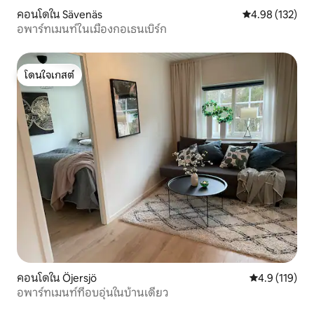
คอนโดใน Sävenäs
คะแนนเฉลี่ย 4.9
4.98 (132)
อพาร์ทเมนท์ในเมืองกอเธนเบิร์ก
โดนใจเกสต์
โดนใจเกสต์
คอนโดใน Öjersjö
คะแนนเฉลี่ย 4.
4.9 (119)
อพาร์ทเมนท์ที่อบอุ่นในบ้านเดี่ยว