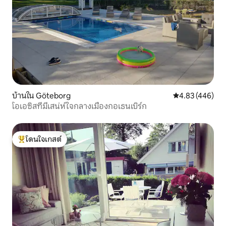
บ้านใน Göteborg
คะแนนเฉลี่ย 4.8
4.83 (446)
โอเอซิสที่มีเสน่ห์ใจกลางเมืองกอเธนเบิร์ก
โดนใจเกสต์
โดนใจเกสต์ที่สุด