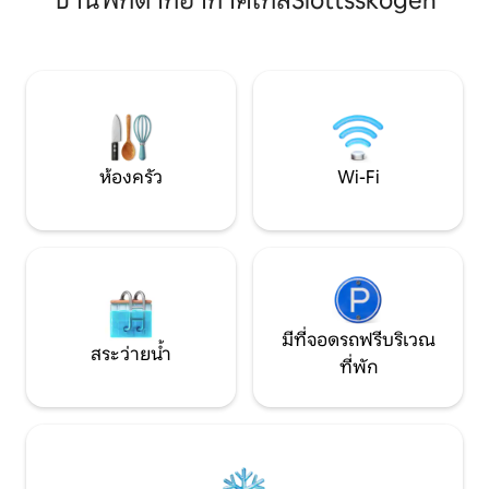
บ้านพักตากอากาศใกล้Slottsskogen
ผ่อนหย่อนใจ ที่นี่คุณสามารถลองความคิด
ขนาดใหญ่ • ลานบ้านมีหลังคา • เครื่องปรับ
สร้างสรรค์ของคุณหรือหากคุณต้องการ
อากาศ+ เครื่องทำคว
อ่านหนังสือบางเล่ม นอกจากนี้ยังมีห้อง
เตาบาร์บีคิวแก๊ส • NETFLIX/HBO • ฝักบัว
นอนขนาดเล็กที่มีเตียงคู่และห้องน้ำขนาด
อาบน้ำ/อ่างอาบน้ำ •
เล็กที่มีฝักบัว ชั้นล่างมีโถสุขภัณฑ์เล็กๆห้อง
อบผ้า • ผ้าปูที่นอน/ผ้าเ
โถงห้องซักรีดห้องนอนใหญ่พร้อมเตียงคิง
เมมโมรี่โฟม • 2 จักรยานช่วงฤดูร้อน • เตียง
ไซส์และห้องนอนขนาดเล็กพร้อมเตียงเรียบ
อาบแดด 2 เตียง • เ
ง่าย ในสวนคุณสามารถเพลิดเพลินกับพื้นที่
กลางแจ้งที่ใช้ควา
ห้องครัว
Wi-Fi
ลานชิลๆหลังบ้าน พื้นที่บาร์บีคิวหน้าบ้านมี
เฟอร์นิเจอร์ในสวนและอุปกรณ์ปิ้งย่าง ห้อง
ครัว ห้องครัวของเรามีหม้อมีดและเครื่องใช้
ไฟฟ้าคุณภาพดี นอกจากนี้คุณยังจะได้พบ
กับเครื่องเทศกาแฟและชาหลากหลายชนิด
ที่ได้รับการเติมเป็นประจำ นอกจากนี้เรายัง
มีน้ำมันมะกอกและน้ำส้มสายชูให้ผู้เข้าพัก
ด้วย ในบ้านมีเครื่องชงกาแฟ 'Jura' พร้อม
มีที่จอดรถฟรีบริเวณ
กาแฟอิตาเลียนคุณภาพสูง LAKES AND
สระว่ายน้ำ
ที่พัก
NAURE ทะเลสาบแห่งแรกหน้าบ้านที่ใช้ร่วม
กับเพื่อนบ้านไม่กี่คน (สะพานส่วนตัว) ใช้เรือ
กับพายเรือได้ เรือจอดอยู่ที่บ้านซาวน่า
ขนาดเล็ก ทะเลสาบที่สองหลังที่อยู่หลังบ้าน
จะดุร้ายกว่าถ้าคุณต้องการอยู่คนเดียว
ด้วยความคิดของคุณ หากคุณต้องการกิจ