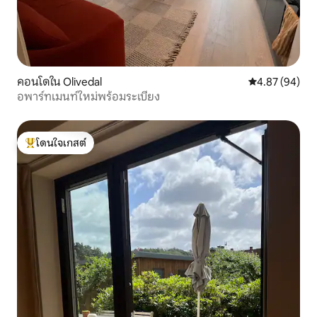
คอนโดใน Olivedal
คะแนนเฉลี่ย 4.
4.87 (94)
อพาร์ทเมนท์ใหม่พร้อมระเบียง
โดนใจเกสต์
โดนใจเกสต์ที่สุด