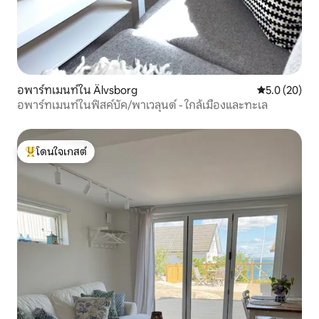
อพาร์ทเมนท์ใน Älvsborg
คะแนนเฉลี่ย 5
5.0 (20)
อพาร์ทเมนท์ในฟิสค์บัค/พาเวลุนด์ - ใกล้เมืองและทะเล
โดนใจเกสต์
โดนใจเกสต์ที่สุด