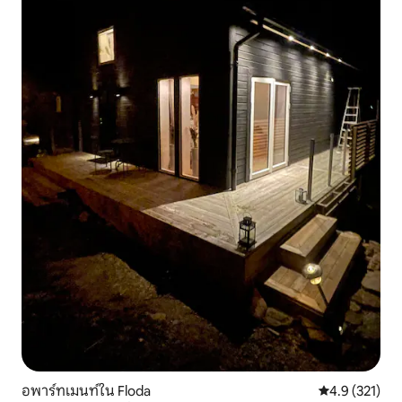
อพาร์ทเมนท์ใน Floda
คะแนนเฉลี่ย 4.
4.9 (321)