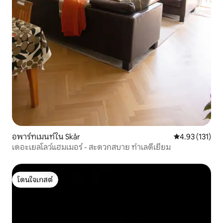
อพาร์ทเมนท์ใน Skår
คะแนนเฉลี่ย 4.9
4.93 (131)
เดอะเยลโลว์แฮมเมอร์ - สะดวกสบาย ทำเลดีเยี่ยม
โดนใจเกสต์
โดนใจเกสต์