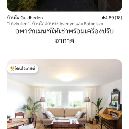
บ้านใน Guldheden
คะแนนเฉลี่ย 4.
4.89 (18)
”Lövkullen”- บ้านใกล้กับทั้ง Avenyn และ Botaniska
อพาร์ทเมนท์ให้เช่าพร้อมเครื่องปรับ
อากาศ
โดนใจเกสต์
โดนใจเกสต์ที่สุด