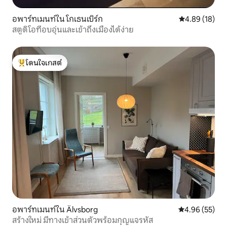
อพาร์ทเมนท์ใน โกเธนเบิร์ก
คะแนนเฉลี่ย 4.
4.89 (18)
สตูดิโอที่อบอุ่นและเข้าถึงเมืองได้ง่าย
โดนใจเกสต์
โดนใจเกสต์ที่สุด
อพาร์ทเมนท์ใน Älvsborg
คะแนนเฉลี่ย 4.
4.96 (55)
สร้างใหม่ มีทางเข้าส่วนตัวพร้อมกุญแจรหัส