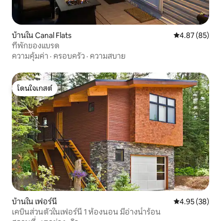
บ้านใน Canal Flats
คะแนนเฉลี่ย 4.
4.87 (85)
ที่พักของแบรด
ความคุ้มค่า
·
ครอบครัว
·
ความสบาย
โดนใจเกสต์
โดนใจเกสต์
บ้านใน เฟอร์นี
คะแนนเฉลี่ย 4.
4.95 (38)
เคบินส่วนตัวในเฟอร์นี 1 ห้องนอน มีอ่างน้ำร้อน