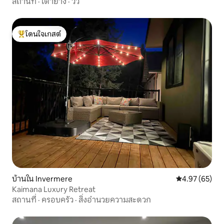
สถานที่
·
เตาย่าง
·
วิว
โดนใจเกสต์
โดนใจเกสต์ที่สุด
บ้านใน Invermere
คะแนนเฉลี่ย 4.
4.97 (65)
Kaimana Luxury Retreat
สถานที่
·
ครอบครัว
·
สิ่งอำนวยความสะดวก