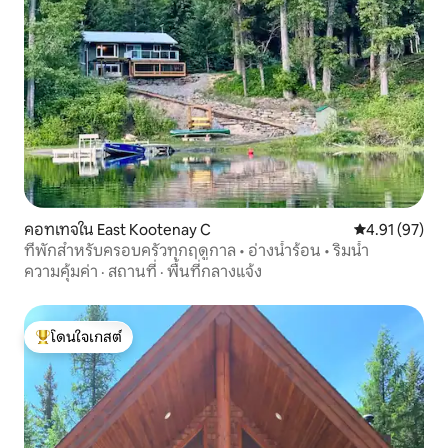
คอทเทจใน East Kootenay C
คะแนนเฉลี่ย 4.
4.91 (97)
ที่พักสำหรับครอบครัวทุกฤดูกาล • อ่างน้ำร้อน • ริมน้ำ
ความคุ้มค่า
·
สถานที่
·
พื้นที่กลางแจ้ง
โดนใจเกสต์
โดนใจเกสต์ที่สุด