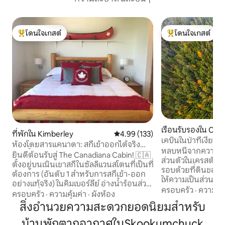
โดนใจเกสต์
โดนใจเกสต์
โดนใจเกสต์ที่สุด
โดนใจเกสต์ที่สุด
เรือนรับรองใน Cen
ที่พักใน Kimberley
คะแนนเฉลี่ย 4.99 จาก 5, 133 รีวิว
4.99 (133)
C
เคบินในป่าที่เงียบส
ห้องโดยสารแคนาดา: สกีเข้าออกได้จริง
หลบหนีจากความวุ่
อ่างน้ำร้อนส่วนตัว
ยินดีต้อนรับสู่ The Canadiana Cabin! 🇨🇦
ส่วนตัวในเครสตันบนพ
ตั้งอยู่บนเนินเขาสกีในซัลลิแวนสโตนที่เป็นที่
รอบด้วยที่ดินของราช
ต้องการ (อันดับ 1 สำหรับการสกีเข้า-ออก
ให้ความเป็นส่วนตัว
อย่างแท้จริง) ในคิมเบอร์ลีย์ อ่างน้ำร้อนส่วน
สะดวกสบายอย่างเต็
ครอบครัว
·
ความคุ้
ตัวและที่จอดรถ ใช้ชีวิตแบบชาวแคนาดา
ครอบครัว
·
ความคุ้มค่า
·
ผังห้อง
และธรรมชาติที่สวยงาม เพลิดเ
เอ๊ะ! 🇨🇦 ได้รับการตกแต่งอย่างเป็น
สิ่งอำนวยความสะดวกยอดนิยมสำหรับ
อากาศบริสุทธิ์บนภู
เอกลักษณ์เพื่อประสบการณ์ที่ไม่ซ้ำใคร
และยามค่ำคืนที่เ
บ้านพักตากอากาศในSkookumchuck
พื้นที่นั่งเล่น ห้องรับประทานอาหาร และ