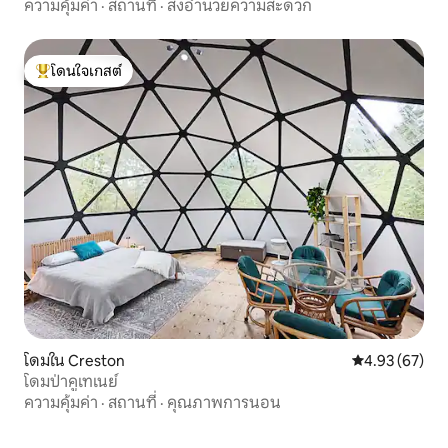
ความคุ้มค่า
·
สถานที่
·
สิ่งอำนวยความสะดวก
โดนใจเกสต์
โดนใจเกสต์ที่สุด
โดมใน Creston
คะแนนเฉลี่ย 4.
4.93 (67)
โดมป่าคูเทเนย์
ความคุ้มค่า
·
สถานที่
·
คุณภาพการนอน