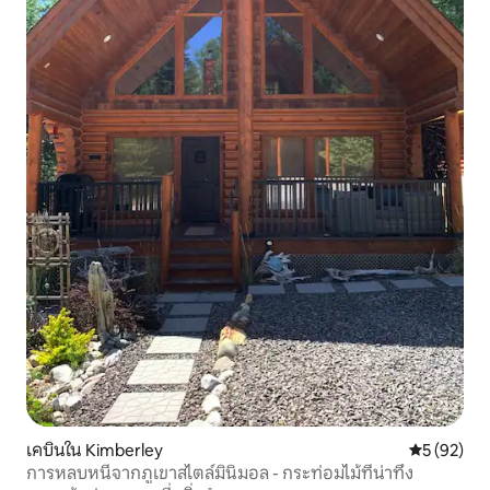
เคบินใน Kimberley
คะแนนเฉลี่ย
5 (92)
การหลบหนีจากภูเขาสไตล์มินิมอล - กระท่อมไม้ที่น่าทึ่ง