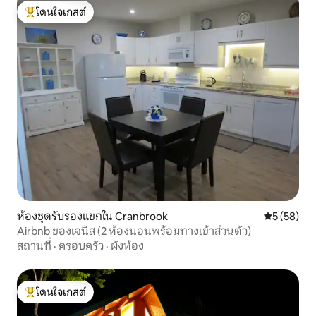
โดนใจเกสต์
โดนใจเกสต์ที่สุด
ห้องชุดรับรองแขกใน Cranbrook
คะแนนเฉลี่ย
5 (58)
Airbnb ของเจนิส (2 ห้องนอนพร้อมทางเข้าส่วนตัว)
สถานที่
·
ครอบครัว
·
ผังห้อง
โดนใจเกสต์
โดนใจเกสต์ที่สุด