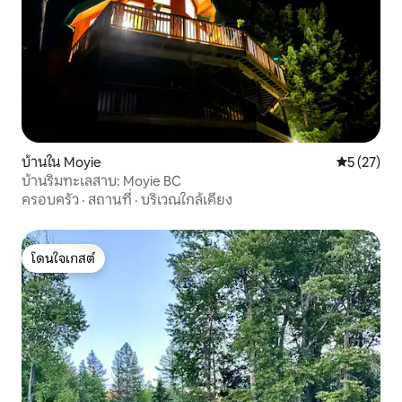
บ้านใน Moyie
คะแนนเฉลี่ย
5 (27)
บ้านริมทะเลสาบ: Moyie BC
ครอบครัว
·
สถานที่
·
บริเวณใกล้เคียง
โดนใจเกสต์
โดนใจเกสต์