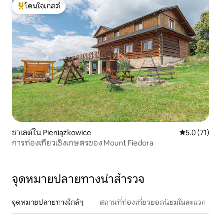
โดนใจเกสต์
โดนใจเกสต์ที่สุด
ชาเลต์ใน Pieniążkowice
คะแนนเฉลี่ย 5
5.0 (71)
การท่องเที่ยวเชิงเกษตรของ Mount Fiedora
จุดหมายปลายทางน่าสำรวจ
จุดหมายปลายทางใกล้ๆ
สถานที่ท่องเที่ยวยอดนิยมในละแวก