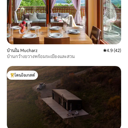
บ้านใน Mucharz
คะแนนเฉลี่ย 4
4.9 (42)
บ้านกว้างขวางพร้อมระเบียงและสวน
โดนใจเกสต์
โดนใจเกสต์ที่สุด