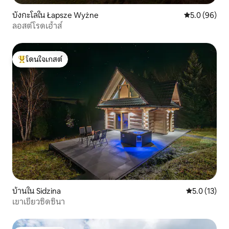
บังกะโลใน Łapsze Wyżne
คะแนนเฉลี่ย 5
5.0 (96)
ลอสต์โรดเฮ้าส์
โดนใจเกสต์
โดนใจเกสต์ที่สุด
บ้านใน Sidzina
คะแนนเฉลี่ย 5
5.0 (13)
เขาเขียวซิดซินา