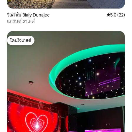
วิลล่าใน Biały Dunajec
คะแนนเฉลี่ย 5
5.0 (22)
แกรนด์ ชาเล่ต์
โดนใจเกสต์
โดนใจเกสต์