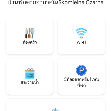
สบายกับบรรยากาศที
บ้านพักตากอากาศในSkomielna Czarna
และลานสกีมากมายในพื้นที่ บริเวณนี้เหมาะ
เล่นขนาดใหญ่กว้าง
สำหรับการใช้เวลาอย่างกระฉับกระเฉงเส้น
โล่ง บันไดไม้ และผ
ทางจำนวนมากช่วยกระตุ้นให้เกิดการเดิน
ภายในมีลักษณะแบบลอฟท์ ท
ป่า บ้านมีสิ่งอำนวยความสะดวกทั้งหมดที่
อำนวยความสะดวกคร
จำเป็นสำหรับการพักผ่อนอย่างเต็มที่: โต๊ะ
ต้องการ เรามีจากุซซี่
พูล สวน และป่า และยังมีจากุซซี่ให้บริการ
จ่าย] - เหมาะสำหร
โดยมีค่าใช้จ่ายเพิ่มเติม ฉันขอแนะนำเป็น
อย่างยิ่ง
ห้องครัว
Wi-Fi
มีที่จอดรถฟรีบริเวณ
สระว่ายน้ำ
ที่พัก