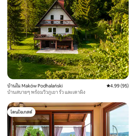
บ้านใน Maków Podhalański
คะแนนเฉลี่ย 4.
4.99 (95)
บ้านสบายๆ พร้อมวิวภูเขา รั้ว และเตาผิง
โดนใจเกสต์
โดนใจเกสต์