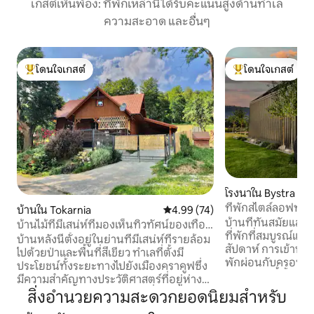
เกสต์เห็นพ้อง: ที่พักเหล่านี้ได้รับคะแนนสูงด้านทำเล
ความสะอาด และอื่นๆ
โดนใจเกสต์
โดนใจเกสต์
โดนใจเกสต์ที่สุด
โดนใจเกสต์ที่สุด
โรงนาใน Bystra Po
ที่พักสไตล์ลอฟท์
บ้านใน Tokarnia
คะแนนเฉลี่ย 4.99 จาก 5, 74 รีวิว
4.99 (74)
บ้านที่ทันสมัยและ
บ้านไม้ที่มีเสน่ห์ที่มองเห็นทิวทัศน์ของเทือก
ที่พักที่สมบูรณ์แ
เขาทาเทรา
บ้านหลังนี้ตั้งอยู่ในย่านที่มีเสน่ห์ที่รายล้อม
สัปดาห์ การเข้าพั
ไปด้วยป่าและพื้นที่สีเขียว ทำเลที่ตั้งมี
พักผ่อนกับครอบคร
ประโยชน์ทั้งระยะทางไปยังเมืองคราคูฟซึ่ง
ตร.ม. แห่งนี้ตั้งอยู่
มีความสำคัญทางประวัติศาสตร์ที่อยู่ห่าง
ล้อมรอบ การตกแต่งภายในได้รับการ
ออกไป 50 กม. และเมืองท่องเที่ยวซาโคปาเน
สิ่งอำนวยความสะดวกยอดนิยมสำหรับ
ออกแบบมาเพื่อผ
ที่อยู่ห่างออกไป 50 กม. มีเส้นทางเดินป่า