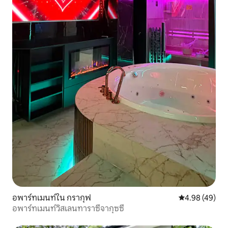
อพาร์ทเมนท์ใน กรากุฟ
คะแนนเฉลี่ย 4.
4.98 (49)
อพาร์ทเมนท์วิสเลนทาราซีจากุซซี่