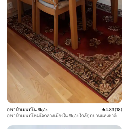
อพาร์ทเมนท์ใน Skjåk
คะแนนเฉลี่ย 4.
4.83 (18)
อพาร์ทเมนท์ใหม่ใจกลางเมืองใน Skjåk ใกล้อุทยานแห่งชาติ