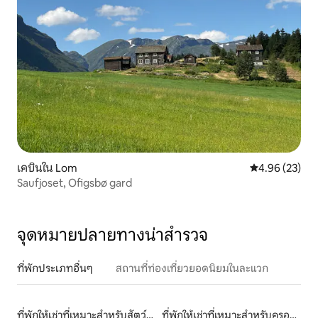
เคบินใน Lom
คะแนนเฉลี่ย 4.
4.96 (23)
Saufjoset, Ofigsbø gard
จุดหมายปลายทางน่าสำรวจ
ที่พักประเภทอื่นๆ
สถานที่ท่องเที่ยวยอดนิยมในละแวก
ที่พักให้เช่าที่เหมาะสำหรับสัตว์เลี้ยง
ที่พักให้เช่าที่เหมาะสำหรับครอบครัว