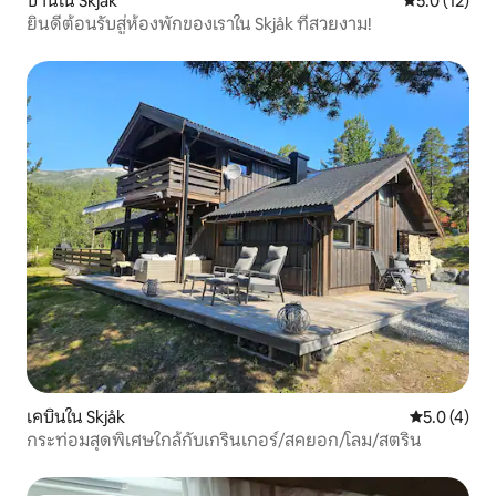
บ้านใน Skjåk
คะแนนเฉลี่ย 5
5.0 (12)
ยินดีต้อนรับสู่ห้องพักของเราใน Skjåk ที่สวยงาม!
เคบินใน Skjåk
คะแนนเฉลี่ย 
5.0 (4)
กระท่อมสุดพิเศษใกล้กับเกรินเกอร์/สคยอก/โลม/สตริน