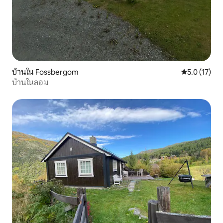
บ้านใน Fossbergom
คะแนนเฉลี่ย 5
5.0 (17)
บ้านในลอม