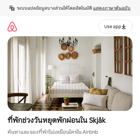
ข้าม
ระบบแปลข้อมูลบางส่วนให้โดยอัตโนมัติ 
แสดงภาษาต้นฉบับ
ไป
ยัง
เนื้อหา
Use app
ที่พักช่วงวันหยุดพักผ่อนใน Skjåk
ค้นหาและจองที่พักไม่เหมือนใครใน Airbnb