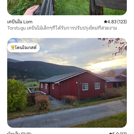
เคบินใน Lom
คะแนนเฉลี่ย 4.8
4.83 (123)
Torstugu เคบินไม้เล็กๆที่ได้รับการปรับปรุงใหม่ที่สวยงาม
โดนใจเกสต์
โดนใจเกสต์ที่สุด