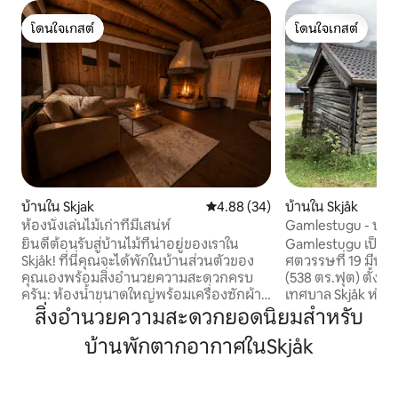
โดนใจเกสต์
โดนใจเกสต์
โดนใจเกสต์
โดนใจเกสต์
บ้านใน Skjak
คะแนนเฉลี่ย 4.88 จาก 5, 34 รีวิว
4.88 (34)
บ้านใน Skjåk
ห้องนั่งเล่นไม้เก่าที่มีเสน่ห์
Gamlestugu - บ้านไม
ยินดีต้อนรับสู่บ้านไม้ที่น่าอยู่ของเราใน
Gamlestugu เป็นเคบิ
Skjåk! ที่นี่คุณจะได้พักในบ้านส่วนตัวของ
ศตวรรษที่ 19 มีพื้
คุณเองพร้อมสิ่งอำนวยความสะดวกครบ
(538 ตร.ฟุต) ตั้งอย
ครัน: ห้องน้ำขนาดใหญ่พร้อมเครื่องซักผ้า
เทศบาล Skjåk ห่าง
ห้องครัวใหม่ที่มีอุปกรณ์ครบครันพร้อม
บิสมอประมาณ 10 กม. Gamlestugu ม
สิ่งอำนวยความสะดวกยอดนิยมสำหรับ
เครื่องล้างจาน ห้องนอนพร้อมเตียงคู่ และ
นั่งเล่น/ห้องครัว 2
บ้านพักตากอากาศในSkjåk
โซฟาเบดในห้องนั่งเล่น - ที่นอนสำหรับ 4
โถงทางเดินเล็ก ห้อ
คน ห้องนั่งเล่นสว่างและกว้างขวาง มี
และอีกห้องมีเตียงสอง
เพดานสูงพอเหมาะ มีพื้นที่รับประทาน
Wi-Fi และทีวี ยินดีต้อนรับสัตว์เลี้ยง เคบิน
อาหารสำหรับสี่คน เตาเผาไม้ และเตาผิง
ตั้งอยู่ใกล้กับ Gjeilo C