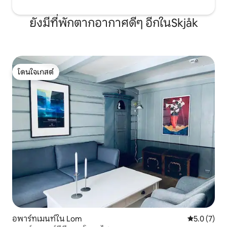
ยังมีที่พักตากอากาศดีๆ อีกในSkjåk
โดนใจเกสต์
โดนใจเกสต์
อพาร์ทเมนท์ใน Lom
คะแนนเฉลี่ย 
5.0 (7)