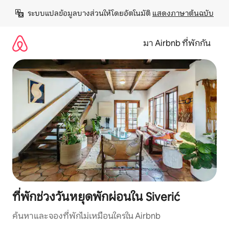
ข้าม
ระบบแปลข้อมูลบางส่วนให้โดยอัตโนมัติ 
แสดงภาษาต้นฉบับ
ไป
ยัง
เนื้อหา
มา Airbnb ที่พักกัน
ที่พักช่วงวันหยุดพักผ่อนใน Siverić
ค้นหาและจองที่พักไม่เหมือนใครใน Airbnb