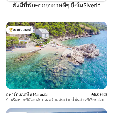
ยังมีที่พักตากอากาศดีๆ อีกในSiverić
โดนใจเกสต์
โดนใจเกสต์ที่สุด
อพาร์ทเมนท์ใน Marušići
คะแนนเฉลี่ย 5
5.0 (62)
บ้านริมหาดที่มีเอกลักษณ์พร้อมสระว่ายน้ำในอ่าวที่เงียบสงบ