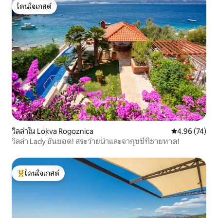
โดนใจเกสต์
โดนใจเกสต์
วิลล่าใน Lokva Rogoznica
คะแนนเฉลี่ย 4.
4.96 (74)
วิลล่า Lady ชั้นยอด! สระว่ายน้ำและจากุซซี่ที่ชายหาด!
โดนใจเกสต์
โดนใจเกสต์ที่สุด