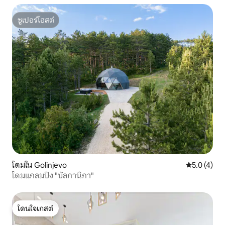
ซูเปอร์โฮสต์
ซูเปอร์โฮสต์
โดมใน Golinjevo
คะแนนเฉลี่ย 
5.0 (4)
โดมแกลมปิ้ง "บัลกานิกา"
โดนใจเกสต์
โดนใจเกสต์