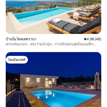
บ้านใน โพดสตรานา
คะแนนเฉลี่ย 4.
4.98 (48)
สวรรค์มะกอก - สระว่ายน้ำอุ่น - การพักผ่อนสุดโรแมนติก
สำหรับ 2 คน
โดนใจเกสต์
โดนใจเกสต์