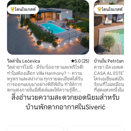
โดนใจเกสต์
โดนใจเกสต์
โดนใจเกสต์ที่สุด
โดนใจเกสต์ที่สุด
วิลล่าใน Lećevica
คะแนนเฉลี่ย 5.0 จาก 5, 25 รีวิว
5.0 (25)
บ้านใน Petrčane
วิลล่าฮาร์โมนี - มีร์นาโออาซาและพริโรดี!
คาซา อัล เอสเต #วิ
#ซาวน่า #ฟิตเนส 
ทำไมต้องเลือก Villa Harmony? ✨ ความ
CASA AL ESTE ไม่ใช
หรูหราและสง่างาม ทุกรายละเอียดได้รับ
โครเอเชียแต่เป็นสถ
การออกแบบมาอย่างพิถีพิถัน ทำให้การ
ร้อนที่ไม่เหมือนใค
ตกแต่งภายในมีสไตล์และให้ความรู้สึก
ที่สุดแห่งหนึ่งใน Pe
อบอุ่นเหมือนอยู่บ้าน 🌿 ความเป็นส่วนตัว
หมายของเราคือการส
สิ่งอำนวยความสะดวกยอดนิยมสำหรับ
และความสงบสุข ตั้งอยู่ห่างจากฝูงชน ล้อม
ความสุขตั้งแต่ตอนท
บ้านพักตากอากาศในSiverić
รอบด้วยสวนเขียวขจี เหมาะสำหรับการพัก
ความฝันและแน่นอ
ผ่อนและเติมพลัง 👪 ที่พักสำหรับทั้ง
ทางที่คุณไม่ต้องกา
ครอบครัว พื้นที่ส่วนกลางและส่วนตัวที่
บริสุทธิ์.. ความเป็น
สมดุลอย่างลงตัว เป็นพื้นที่สำหรับเล่น
ตารางเมตรสระว่าย
สังสรรค์ และช่วงเวลาสงบ 🏡 ความสะดวก
เมตรพื้นที่ออกกำล