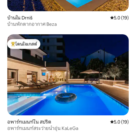
บ้านใน Drniš
คะแนนเฉลี่ย 5
5.0 (19)
บ้านพักตากอากาศ Beza
โดนใจเกสต์
โดนใจเกสต์ที่สุด
อพาร์ทเมนท์ใน สปริต
คะแนนเฉลี่ย 5
5.0 (19)
อพาร์ทเมนท์สระว่ายน้ำอุ่น KaLeGa