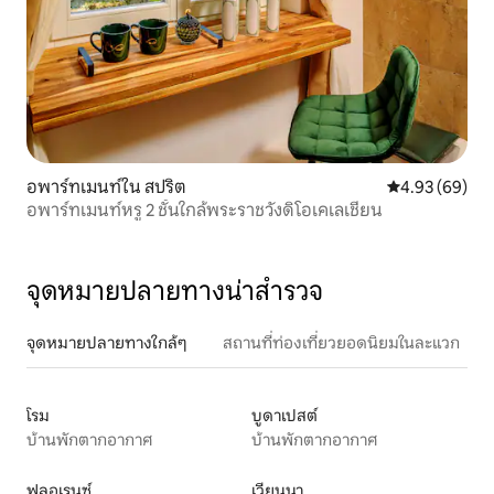
อพาร์ทเมนท์ใน สปริต
คะแนนเฉลี่ย 4.
4.93 (69)
อพาร์ทเมนท์หรู 2 ชั้นใกล้พระราชวังดิโอเคเลเชียน
จุดหมายปลายทางน่าสำรวจ
จุดหมายปลายทางใกล้ๆ
สถานที่ท่องเที่ยวยอดนิยมในละแวก
โรม
บูดาเปสต์
บ้านพักตากอากาศ
บ้านพักตากอากาศ
ฟลอเรนซ์
เวียนนา