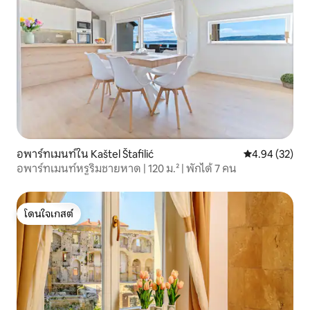
อพาร์ทเมนท์ใน Kaštel Štafilić
คะแนนเฉลี่ย 4.
4.94 (32)
อพาร์ทเมนท์หรูริมชายหาด | 120 ม.² | พักได้ 7 คน
โดนใจเกสต์
โดนใจเกสต์