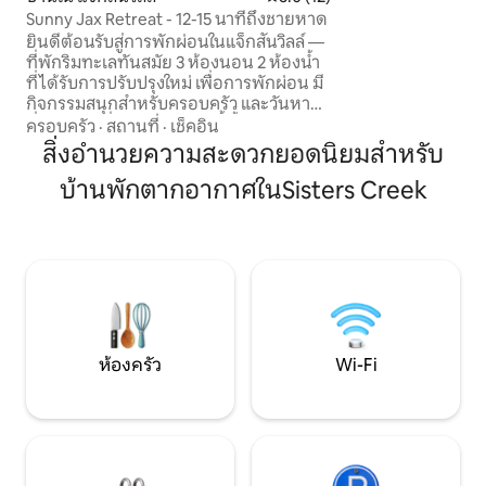
Sunny Jax Retreat - 12-15 นาทีถึงชายหาด
ไม่หรูหราแต่สะอา
ท่าเรือ จำกัดผู้เข้า
ยินดีต้อนรับสู่การพักผ่อนในแจ็กสันวิลล์ —
สัตว์เลี้ยงเข้าพัก/เ
ที่พักริมทะเลทันสมัย 3 ห้องนอน 2 ห้องน้ำ
ประเภทหนึ่ง!!
ที่ได้รับการปรับปรุงใหม่ เพื่อการพักผ่อน มี
กิจกรรมสนุกสำหรับครอบครัว และวันหาด
ที่น่าจดจำ ที่พักมีสไตล์แห่งนี้ตั้งอยู่ห่างจาก
ครอบครัว
·
สถานที่
·
เช็คอิน
หาดแจ็กสันวิลล์เพียง 15 นาที ผสมผสาน
สิ่งอำนวยความสะดวกยอดนิยมสำหรับ
ความสะดวกสบาย ความสะดวก และความ
บ้านพักตากอากาศในSisters Creek
บันเทิงกลางแจ้งไว้ในการเข้าพักที่สมบูรณ์
แบบเพียงครั้งเดียว ไม่ว่าคุณจะมาเที่ยวพัก
ผ่อนกับครอบครัว มาสนุกกับเพื่อนในวัน
หยุดสุดสัปดาห์ มาเข้ารับการตรวจที่ Mayo
Clinic หรือมาเที่ยวพักผ่อนในสถานที่แสน
สดใส บ้านหลังนี้มีทั้งทางเข้าถึงชายหาด
และบรรยากาศที่เงียบสงบและผ่อนคลาย
อย่างลงตัว
ห้องครัว
Wi-Fi