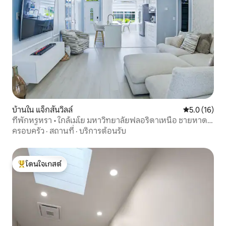
บ้านใน แจ็กสันวิลล์
คะแนนเฉลี่ย 5
5.0 (16)
ที่พักหรูหรา • ใกล้เมโย มหาวิทยาลัยฟลอริดาเหนือ ชายหาด
และสนามกอล์ฟ
ครอบครัว
·
สถานที่
·
บริการต้อนรับ
โดนใจเกสต์
โดนใจเกสต์ที่สุด