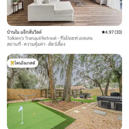
บ้านใน แจ็กสันวิลล์
คะแนนเฉลี่ย 4.
4.97 (33)
Tolkien's Tranquil Retreat - ทีมโจเซฟ เอลเลน
สถานที่
·
ความคุ้มค่า
·
สัตว์เลี้ยง
โดนใจเกสต์
โดนใจเกสต์ที่สุด