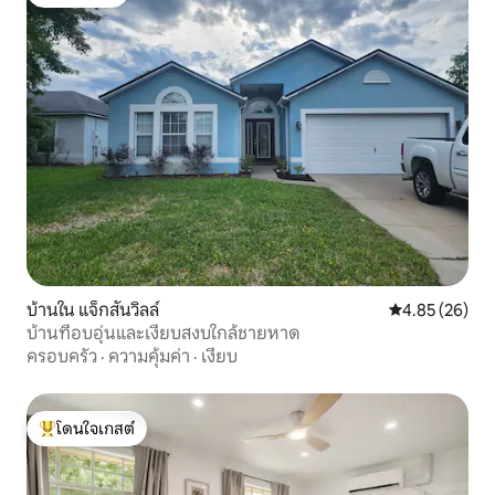
โดนใจเกสต์
บ้านใน แจ็กสันวิลล์
คะแนนเฉลี่ย 4.
4.85 (26)
บ้านที่อบอุ่นและเงียบสงบใกล้ชายหาด
ครอบครัว
·
ความคุ้มค่า
·
เงียบ
โดนใจเกสต์
โดนใจเกสต์ที่สุด