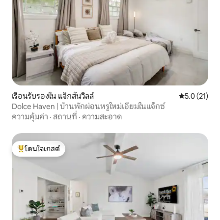
เรือนรับรองใน แจ็กสันวิลล์
คะแนนเฉลี่ย 5
5.0 (21)
Dolce Haven | บ้านพักผ่อนหรูใหม่เอี่ยมในแจ็กซ์
ความคุ้มค่า
·
สถานที่
·
ความสะอาด
โดนใจเกสต์
โดนใจเกสต์ที่สุด