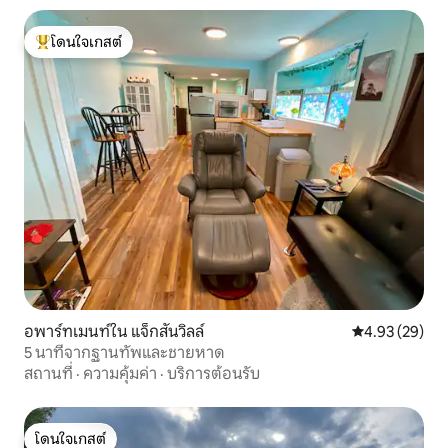
โดนใจเกสต์
โดนใจเกสต์ที่สุด
อพาร์ทเมนท์ใน แจ็กสันวิลล์
คะแนนเฉลี่ย 4.
4.93 (29)
5 นาทีจากฐานทัพและชายหาด
สถานที่
·
ความคุ้มค่า
·
บริการต้อนรับ
โดนใจเกสต์