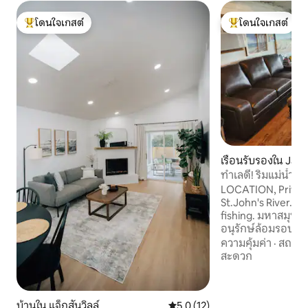
โดนใจเกสต์
โดนใจเกสต์
โดนใจเกสต์ที่สุด
โดนใจเกสต์ที่สุด
เรือนรับรองใน Jack
rth
ทำเลดี! ริมแม่น้ำเ
ทะเล
LOCATION, Private!
St.John's River.De
fishing. มหาสมุทรแ
อนุรักษ์ล้อมรอบด้
ห้วย, ทางเข้า, แม่
ความคุ้มค่า
·
สถานที
Buccaneer HWY. เ
สะดวก
ขนาดใหญ่เรือยอชต์เร
ตั้งอยู่ระหว่างแจ็
สนามบินเฟอร์นันดิน
บ้านใน แจ็กสันวิลล์
คะแนนเฉลี่ย 5.0 จาก 5, 12 รีวิว
5.0 (12)
ชะลอตัวลงในบ้านที