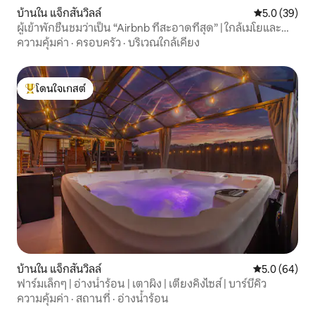
บ้านใน แจ็กสันวิลล์
คะแนนเฉลี่ย 5
5.0 (39)
ผู้เข้าพักชื่นชมว่าเป็น “Airbnb ที่สะอาดที่สุด” | ใกล้เมโยและ
ชายหาด
ความคุ้มค่า
·
ครอบครัว
·
บริเวณใกล้เคียง
โดนใจเกสต์
โดนใจเกสต์ที่สุด
บ้านใน แจ็กสันวิลล์
คะแนนเฉลี่ย 5
5.0 (64)
ฟาร์มเล็กๆ | อ่างน้ำร้อน | เตาผิง | เตียงคิงไซส์ | บาร์บีคิว
ความคุ้มค่า
·
สถานที่
·
อ่างน้ำร้อน