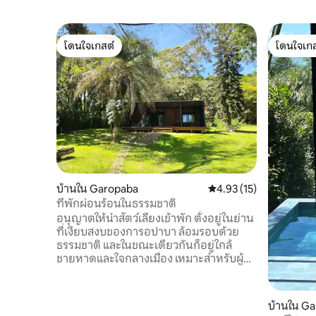
โดนใจเกสต์
โดนใจเกส
โดนใจเกสต์
โดนใจเกส
บ้านใน Garopaba
คะแนนเฉลี่ย 4.93 จาก 5, 
4.93 (15)
ที่พักผ่อนร้อนในธรรมชาติ
อนุญาตให้นำสัตว์เลี้ยงเข้าพัก ตั้งอยู่ในย่าน
ที่เงียบสงบของการอปาบา ล้อมรอบด้วย
ธรรมชาติ และในขณะเดียวกันก็อยู่ใกล้
ชายหาดและใจกลางเมือง เหมาะสำหรับผู้ที่
ต้องการการพักผ่อน ความสะดวกสบาย
และพื้นที่สำหรับสัตว์เลี้ยง 📍 ที่ตั้งเชิงกล
ยุทธ์ ✔ ห่างจากหาดกลาง 1.2 กม. ✔ ห่าง
บ้านใน G
จากหาดซิลเวรา 1.1 กม. ✔ ใกล้ตลาด ร้าน