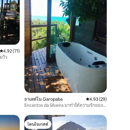
คะแนนเฉลี่ย 4.92 จาก 5, 71 รีวิว
4.92 (71)
มวิว
ชาเลต์ใน Garopaba
คะแนนเฉลี่ย 4.93 จาก 5,
4.93 (29)
Encantos da Silveira มาทำให้ความรักของ
คุณอบอุ่นกันเถอะ!
โดนใจเกสต์
โดนใจเกสต์