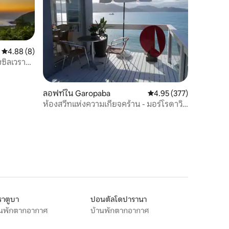
คะแนนเฉลี่ย 4.88 จาก 5, 8 รีวิว
4.88 (8)
งซิลเวรา
ลอฟท์ใน Garopaba
คะแนนเฉลี่ย 4.95 จาก 5, 
4.95 (377)
ห้องสวีทแห่งความเกียจคร้าน - มอร์โรดาวิกี
ยา
ราตูบา
ปอนตัลโดปารานา
านพักตากอากาศ
บ้านพักตากอากาศ