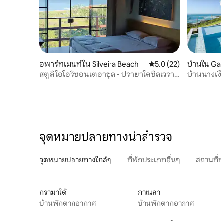
อพาร์ทเมนท์ใน Silveira Beach
คะแนนเฉลี่ย 5.0 จาก 5,
5.0 (22)
บ้านใน G
สตูดิโอโอริซอนเตอาซูล - ปรายาโดซิลเวรา/
บ้านนางเง
การอปาบา
จุดหมายปลายทางน่าสำรวจ
จุดหมายปลายทางใกล้ๆ
ที่พักประเภทอื่นๆ
สถานที่
กรามาโด้
กาเนลา
บ้านพักตากอากาศ
บ้านพักตากอากาศ