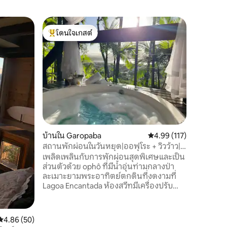
บ้านใน G
โดนใจเกสต์
โดนใจเก
คาซา ลัว 
โดนใจเกสต์ที่สุด
โดนใจเก
เอสซี
ที่พักที่
และมีมาตร
ประสบการณ์
ชายหาดทาง
Garopaba 
สถาปัตยก
ที่กว้าง
ความงดงา
พระอาทิต
บ้านใน Garopaba
คะแนนเฉลี่ย 4.99 จาก 5, 
4.99 (117)
เดียวกับ
พระอาทิ
สถานพักผ่อนในวันหยุด|ออฟุโระ + วิวว้าว|
ตำแหน่งสุ
เฟรูเกม
เพลิดเพลินกับการพักผ่อนสุดพิเศษและเป็น
นี้กันเถอะ
ส่วนตัวด้วย ophô ที่มีน้ำอุ่นท่ามกลางป่า
ละเมาะยามพระอาทิตย์ตกดินที่งดงามที่
Lagoa Encantada ห้องสวีทมีเครื่องปรับ
อากาศทีวีและ Wi-fi 600MB การนวดด้วย
พลังน้ำและความร้อนจากโอฟุโระ เติมเต็ม
กูร์เมต์สเปซคีออสก์ มีห้องน้ำในตัว 2 ห้อง
คะแนนเฉลี่ย 4.86 จาก 5, 50 รีวิว
4.86 (50)
ห้องหนึ่งมีเตียงคู่และอีกห้องมีเตียงคู่ 2 หลัง