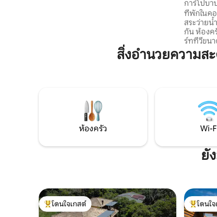
การ์โปบา
อาหาร และร้านค้า 🐾 เหมาะสำหรับสัตว์
ที่พักในคอ
เลี้ยงอย่างแท้จริง หากคุณเดินทางพร้อม
สระว่ายน้ำ
สุนัขของคุณ เขายินดีต้อนรับสุนัขของคุณที่
กัน ห้องครัวครบครัน Wi-Fi 350 M ฟรี สมา
นี่เป็นอย่างยิ่ง บริเวณที่พักที่กว้างขวางและ
ร์ททีวีขนา
มีรั้วล้อมรอบช่วยให้เขาเดินไปมาอย่าง
ทำความร้อ
สิ่งอำนวยความส
ปลอดภัยโดยไม่ต้องกังวล
พร้อมพื้นที่ปิ้ง
หน้าบ้านได
กั้น/รั้ว เ
ดูแลจากผู้
ยินดีรับสั
ธรรมเนียม 
เกิน 2 ตัว
ห้องครัว
Wi-F
ยั
โดนใจเกสต์
โดนใจ
โดนใจเกสต์ที่สุด
โดนใจเกสต