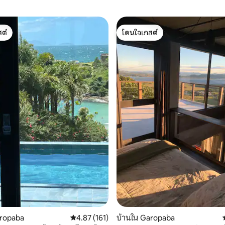
ต์
โดนใจเกสต์
ต์
โดนใจเกสต์
15 รีวิว
aropaba
คะแนนเฉลี่ย 4.87 จาก 5, 161 รีวิว
4.87 (161)
บ้านใน Garopaba