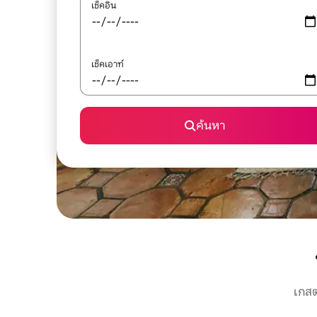
เช็คอิน
เช็คเอาท์
ค้นหา
เกสต