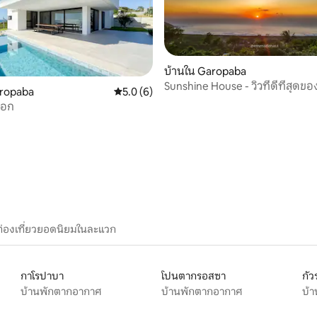
บ้านใน Garopaba
Sunshine House - วิวที่ดีที่สุดขอ
 22 รีวิว
aropaba
คะแนนเฉลี่ย 5.0 จาก 5, 6 รีวิว
5.0 (6)
การ์โปบา
ือก
ท่องเที่ยวยอดนิยมในละแวก
กาโรปาบา
โปนตากรอสซา
กัว
บ้านพักตากอากาศ
บ้านพักตากอากาศ
บ้