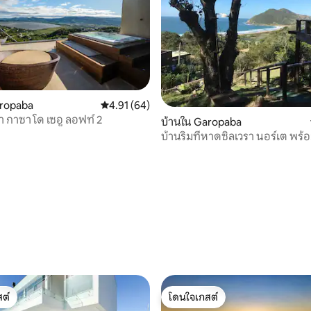
50 รีวิว
aropaba
คะแนนเฉลี่ย 4.91 จาก 5, 64 รีวิว
4.91 (64)
า กาซา โด เซอู ลอฟท์ 2
บ้านใน Garopaba
บ้านริมที่หาดซิลเวรา นอร์เต พร้อ
ต์
โดนใจเกสต์
ต์
โดนใจเกสต์