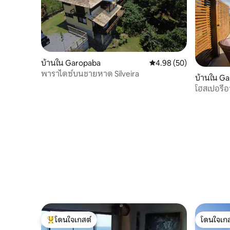
บ้านใน Garopaba
คะแนนเฉลี่ย 4.98 จาก 5, 
4.98 (50)
พาราไดซ์บนชายหาด Silveira
บ้านใน G
โฮสเปอรีอ
โดนใจเกสต์
โดนใจเกส
โดนใจเกสต์ที่สุด
โดนใจเกส