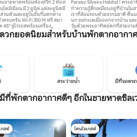
บนชายหาดพร้อมห้องสวีท 2 ห้อง!
Paraíso Silveira Habitat | พระอา
น่าจดจำ
นโดมิเนียม มี 2 ยูนิต แต่ละยูนิตมี
ทำความรู้สึกเหมือนอยู่ที่บ้านใน
ส่วนตัวและอยู่ในชั้นที่แตกต่าง
เราที่ล้อมรอบด้วยธรรมชาติ ตื่นม
นก ชมทะเลเมื่อออกจากบ้าน และ
ด 45” ซูไวรอสพร้อมเครื่อง
วันด้วยพระอาทิตย์ตกที่สวยงามที
นด้วยหม้อต้มภายนอก พื้นที่
พื้นที่ โดยมองเห็นอ่าวเฟรูเจม สไตล์ที่เป็น
ะดวกยอดนิยมสำหรับบ้านพักตากอากาศใ
ย่างบาร์บีคิว เข้าถึงชายหาด
เอกลักษณ์และความสะดวกสบายท
้ง่าย - 50 เมตร สระว่ายน้ำไม่มีที่
กลมกลืนกับธรรมชาติ ที่นี่คุณจะได
ด็กอายุต่ำกว่า 6 ปีต้องได้รับการ
สัตว์และพืชพันธุ์ในท้องถิ่น แถวน
ใหญ่ที่รับผิดชอบในที่พักนี้ เรา
นกบลูมาเคาและนกทูแคนบ่อยครั้ง เหม
ตว์เลี้ยงขนาดเล็ก โดยมีค่า
สำหรับผู้ที่ชื่นชอบความสงบและธร
R$150.00 สำหรับสัตว์เลี้ยงไม่
ที่กำลังมองหาช่วงเวลาพิเศษ และผู
และเก้าอี้ชายหาด 4 ตัว
ต้องการเพลิดเพลินกับความเป็น
หาดซิลเวรา
i
สระว่ายน้ำ
มีที่จอดรถ
งมีที่พักตากอากาศดีๆ อีกในชายหาดซิลเว
เกสต์
โดนใจเกสต์
์ที่สุด
โดนใจเกสต์