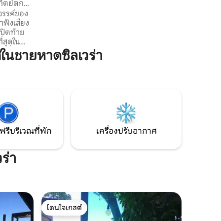
ทิตย์ตกที่
เราไม่ได้เช่าแยกต่างหาก ใกล้ชายหาดและ
สวรรค์ของ
ใจกลางเมือง การเดินทางไปยังชายหาดโดย
าฟังเสียง
ทางเดินหรือบันไดสุดพิเศษเป็นการออก
ปิดท้าย
กำลังกายที่สวยงามสำหรับร่างกายและจิต
่สุดใน
วิญญาณ
นชายหาดซิลเวร่า
ี่
้สัมผัสกับ
ี้มักจะพบ
าะ
รมชาติ ผู้
้ที่
ส่วนตัวบน
ฟรีบริเวณที่พัก
เครื่องปรับอากาศ
ร่า
โดนใจเกสต์
โดนใจเกสต์