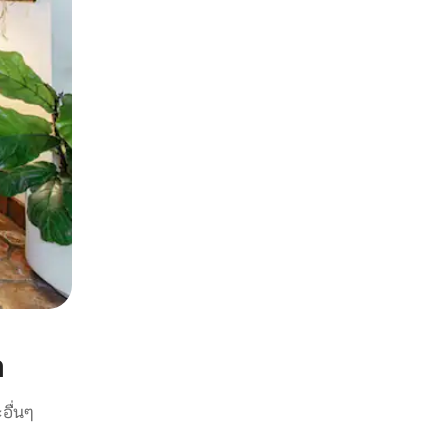
า
อื่นๆ