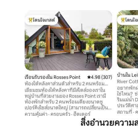
โดนใจเกสต์
โดนใจ
โดนใจเกสต์ที่สุด
โดนใจเกสต
บ้านใน Le
เรือนรับรองใน Rosses Point
คะแนนเฉลี่ย 4.98 จาก 5, 3
4.98 (307)
River Cot
ห้องใต้หลังคาส่วนตัวสำหรับ 2 คนพร้อม
Plunge ~ 
อยากพักผ
ทางเข้าส่วนตัว
เยี่ยมชมห้องใต้หลังคาที่มีสไตล์ของเราใน
ใช่ไหม? ซ่อนตัวอยู่ในจุดที่เงียบสงบที่เชิงเขา
หมู่บ้านที่สวยงามของ Rosses Point เรามี
ริมแม่น้ำ
ห้องพักสำหรับ 2 คนพร้อมเตียงขนาดซู
ประวัติศาส
เปอร์คิงไซส์ขนาดใหญ่ (สามารถเปลี่ยนเป็น
สวยงาม ที
สถานที่
·
ค
เตียงเดี่ยวขนาดใหญ่ 2 เตียงตามคำขอล่วง
ความคุ้มค่า
·
ครอบครัว
·
ฮีตเตอร์
ทัศนียภาพ
หน้า) และห้องน้ำในตัว เรามีห้องครัวขนาด
สิ่งอำนวยความ
และเนินเข
เล็ก/พื้นที่นั่งเล่นที่เปิดออกไปยังพื้นที่
ยินดีต้อนรั
ดาดฟ้าขนาดใหญ่ของคุณเอง เดินเพียง 5
ความเงีย
นาทีจากร้านค้าผับและร้านอาหารท้องถิ่น