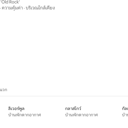
 'Old Rock'
·
ความคุ้มค่า
·
บริเวณใกล้เคียง
57 รีวิว
ะแวก
ลิเวอร์พูล
กลาสโกว์
กัล
บ้านพักตากอากาศ
บ้านพักตากอากาศ
บ้