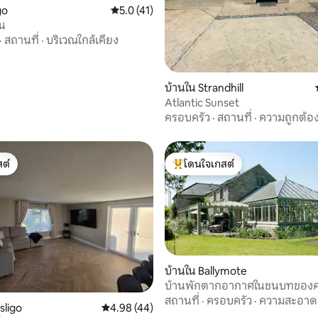
go
คะแนนเฉลี่ย 5.0 จาก 5, 41 รีวิว
5.0 (41)
วน
·
สถานที่
·
บริเวณใกล้เคียง
บ้านใน Strandhill
Atlantic Sunset
ครอบครัว
·
สถานที่
·
ความถูกต้อ
ต์
โดนใจเกสต์
ต์
โดนใจเกสต์ที่สุด
บ้านใน Ballymote
บ้านพักตากอากาศในชนบทของค
และโรเบิร์ต
สถานที่
·
ครอบครัว
·
ความสะอาด
sligo
คะแนนเฉลี่ย 4.98 จาก 5, 44 รีวิว
4.98 (44)