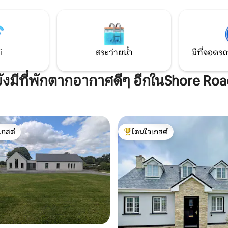
่าตัวเองอยู่
ข้อดีข้อเสียทั้งหมดที่พักนี้มีสิ่
ศที่เงียบสงบพร้อมซาวน่าแม่น้ำ
สะดวกครบครันซึ่งเป็นบ้านที่ส
ายน้ำเย็นธรรมชาติของคุณเอง
จริงๆจากที่บ้าน หมู่บ้านใกล้เคียง
คลายร่างกายด้วยการบำบัดด้วย
Enniskillen...
i
สระว่ายน้ำ
มีที่จอดรถ
ังมีที่พักตากอากาศดีๆ อีกในShore Ro
เกสต์
โดนใจเกสต์
์ที่สุด
โดนใจเกสต์ที่สุด
21 รีวิว