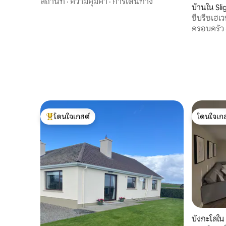
สถานที่
·
ความคุ้มค่า
·
การเดินทาง
บ้านใน Sli
ซีบรีซเฮเ
ครอบครัว
โดนใจเกสต์
โดนใจเกส
โดนใจเกสต์ที่สุด
โดนใจเกส
บังกะโลใน 