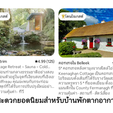
เกสต์
โดนใจเกสต์
์ที่สุด
โดนใจเกสต์ที่สุด
itrim
คะแนนเฉลี่ย 4.99 จาก 5, 125 รีวิว
4.99 (125)
คอทเทจใน Belleek
07 รีวิว
tage Retreat ~ Sauna ~ Cold
5* คอทเทจหลังคามุงจากสไตล์ไอร
Waterfall
่อนท่ามกลางธรรมชาติอย่างสงบ
HiddenGem ไอร์แลนด์
Keenaghan Cottage เป็นคอทเท
ไอริชแบบดั้งเดิมที่ได้รับรางวัล
 Diffreau คุณจะพบกับกระท่อม
ความหรูหรา 5 * ที่ยอดเยี่ยม ตั้งอยู่อย่างโร
ตร์ที่ได้รับการปรับปรุงใหม่อย่าง
แมนติกใน County Fermanagh ที่น
่นี่คุณสามารถเพลิดเพลินไปกับ
วามคุ้มค่า
·
ทีวี
อยู่ใกล้กับ County Donegal ที่มีม
ความคุ้มค่า
·
สถานที่
·
สัตว์เลี้ยง
อันงดงามของป่าไม้เขียวชอุ่ม
เป็นสถานที่ที่สมบูรณ์แบบสำหรั
สะดวกยอดนิยมสำหรับบ้านพักตากอาก
าที่ทอดยาวไปไกลสุดลูกหูลูกตา
ชายฝั่งตะวันตกอันงดงามของไอร
บสู่ริเวอร์คอทเทจรีทรีทที่ซึ่ง
ที่พักที่ไม่เหมือนใครแห่งนี้มีสไตล
บสงบและความหรูหราผสมผสาน
เอง ที่พักส่วนตัว 2 ห้องนอน 2 ห้