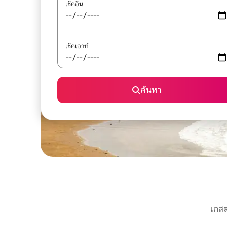
เช็คอิน
เช็คเอาท์
ค้นหา
เกสต