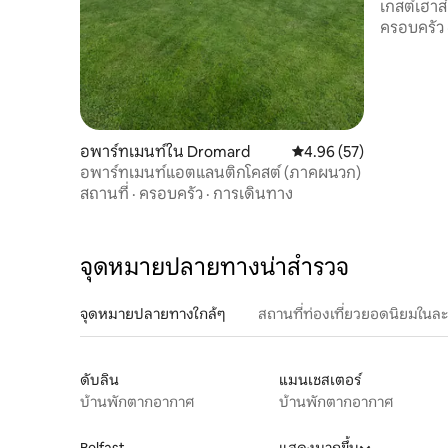
เกสต์เฮาส์
ครอบครัว
อพาร์ทเมนท์ใน Dromard
คะแนนเฉลี่ย 4.96 จาก 5, 
4.96 (57)
อพาร์ทเมนท์แอตแลนติกโคสต์ (ภาคผนวก)
สถานที่
·
ครอบครัว
·
การเดินทาง
จุดหมายปลายทางน่าสำรวจ
จุดหมายปลายทางใกล้ๆ
สถานที่ท่องเที่ยวยอดนิยมในล
ดับลิน
แมนเชสเตอร์
บ้านพักตากอากาศ
บ้านพักตากอากาศ