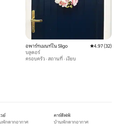
อพาร์ทเมนท์ใน Sligo
คะแนนเฉลี่ย 4.97 จาก 5,
4.97 (32)
บลูดอร์
ครอบครัว
·
สถานที่
·
เงียบ
เวย์
คาร์ดิฟฟ์
านพักตากอากาศ
บ้านพักตากอากาศ