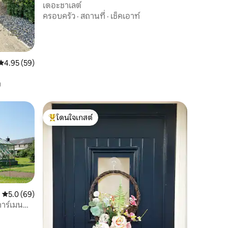
เดอะชาเลต์
ครอบครัว
·
สถานที่
·
เช็คเอาท์
คะแนนเฉลี่ย 4.95 จาก 5, 59 รีวิว
4.95 (59)
ง
โดนใจเกสต์
โดนใจเกสต์ที่สุด
คะแนนเฉลี่ย 5.0 จาก 5, 69 รีวิว
5.0 (69)
าร์เมน