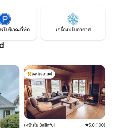
นอนคิงไซส์ขนาดกว้างขวางพร้อมห้องน้ำใน
งอำนวยความ
ตัวและชั้นบนมีห้องนอนคิงไซส์และห้อง
ะดวกสบาย
นอนเตียงคู่ + ห้องน้ำเต็มรูปแบบที่สอง
 Belleek,
Taitneamh a bhaint as!<br><br>
ฟรีบริเวณที่พัก
เครื่องปรับอากาศ
ad
โดนใจเกสต์
โดนใจเกสต์ที่สุด
เคบินใน Ballinful
คะแนนเฉลี่ย 5.0 จาก 5, 
5.0 (100)