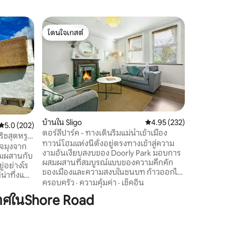
ลอฟท์
โดนใจเกสต์
โดนใจ
เดอะโอลด์ส
โดนใจเกสต์
โดนใจเกส
สวัสดีจาก
ของเราเป็
สมัยและอย
การตกแต่
พร้อมข้อเ
ครอบครัว
สบายพร้อม
โตเต็มที่
เวลาขับรถ
บ้านใน Sligo
คะแนนเฉลี่ย 4.95 จาก 5, 
4.95 (232)
นาทีไปยั
คะแนนเฉลี่ย 5.0 จาก 5, 202 รีวิว
5.0 (202)
ดอร์ลี่ปาร์ค - ทางเดินริมแม่น้ำเข้าเมือง
Course แ
ิชสุดหรู
ทาวน์โฮมแห่งนี้ตั้งอยู่ตรงทางเข้าสู่ความ
ที่เข้าถึง
จมุงจาก
งามอันเงียบสงบของ Doorly Park มอบการ
และชายหาด
ผสมผสานกับ
ผสมผสานที่สมบูรณ์แบบของความคึกคัก
ของเมืองและความสงบในชนบท ก้าวออกไป
่าทึ่งแต่
สำรวจเส้นทางธรรมชาติอันเขียวชอุ่มตาม
ครอบครัว
·
ความคุ้มค่า
·
เช็คอิน
นต์ขลัง...
ชายฝั่งของ Lough Gill หรือเดินเล่นชมวิว
บการสำรวจ
าศในShore Road
ใจกลางเมืองที่มีชีวิตชีวา ด้านในมีห้องครัวที่
์แลนด์
มีอุปกรณ์ครบครันและห้องนั่งเล่นที่อบอุ่น
์เป็นของตัว
พร้อมไฟแบบเปิดโล่งรอคุณอยู่ ชั้นล่างมีห้อง
องน้ำพร้อม