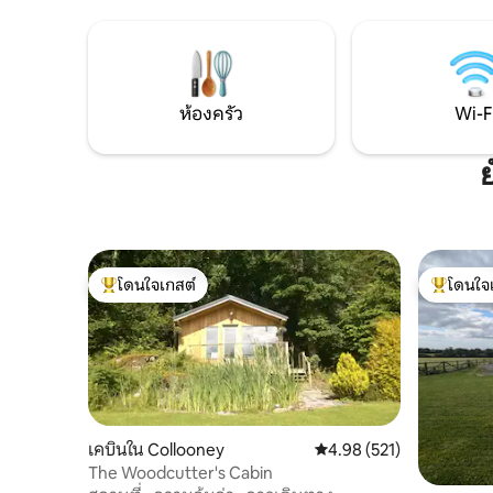
กันอย่างลงตัว ลองจินตนาการว
คุณจะมีทุกอย่างที่คุณต้องการเพียงปลาย
ในบรรยากา
นิ้วสัมผัส สนามกอล์ฟและชายหาดที่สวยงาม
และสระว่
ของเราที่อยู่ใกล้เคียงจะทำให้ทั้งผู้ที่ชื่นชอบ
เพื่อผ่อน
การเล่นกอล์ฟและแล่นเรือใบหรือเพียงแค่
ความเย็น
เพลิดเพลินกับการเดินเล่นบนชายหาด
ห้องครัว
Wi-F
ย
โดนใจเกสต์
โดนใจ
โดนใจเกสต์ที่สุด
โดนใจเกสต
เคบินใน Collooney
คะแนนเฉลี่ย 4.98 จาก 5, 5
4.98 (521)
The Woodcutter's Cabin