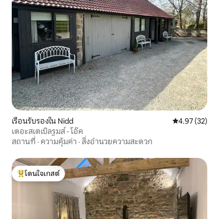
เรือนรับรองใน Nidd
คะแนนเฉลี่ย 4.
4.97 (32)
เดอะสเตเบิลรูมส์ - โอ๊ค
สถานที่
·
ความคุ้มค่า
·
สิ่งอำนวยความสะดวก
โดนใจเกสต์
โดนใจเกสต์ที่สุด