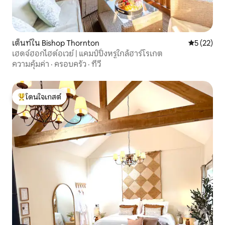
เต็นท์ใน Bishop Thornton
คะแนนเฉลี่ย
5 (22)
เฮดจ์ฮอกไฮด์อเวย์ | แคมป์ปิ้งหรูใกล้ฮาร์โรเกต
ความคุ้มค่า
·
ครอบครัว
·
ทีวี
โดนใจเกสต์
โดนใจเกสต์ที่สุด