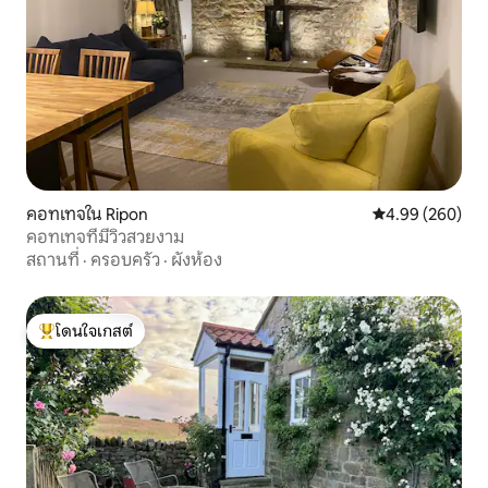
คอทเทจใน Ripon
คะแนนเฉลี่ย 4.99
4.99 (260)
คอทเทจที่มีวิวสวยงาม
สถานที่
·
ครอบครัว
·
ผังห้อง
โดนใจเกสต์
โดนใจเกสต์ที่สุด