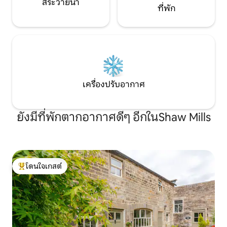
สระว่ายน้ำ
ที่พัก
เครื่องปรับอากาศ
ยังมีที่พักตากอากาศดีๆ อีกในShaw Mills
โดนใจเกสต์
โดนใจเกสต์ที่สุด