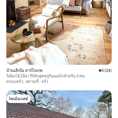
บ้านเล็กใน ฮาร์โรเกต
คะแนนเฉลี่ย
5 (24)
วิลโลว์ & โอ๊ค | ที่พักสุดหรูริมแม่น้ำสำหรับ 2 คน
ครอบครัว
·
สถานที่
·
ครัว
โดนใจเกสต์
โดนใจเกสต์