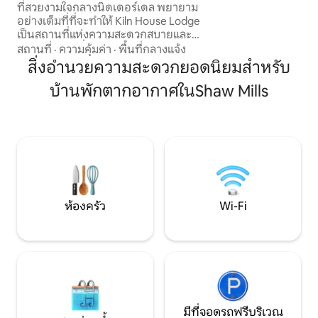
ที่สวยงามใจกลางนิดเดอร์เดล พยายาม
ลีย์ฮอลล์ 1.5 ไมล์ ผู้ใหญ่อายุมากกว่า 18 ปี 2
อย่างเต็มที่ที่จะทำให้ Kiln House Lodge
คนเท่านั้น ห้ามนำสุ
เป็นสถานที่แห่งความสะดวกสบายและ
ความหรูหรา ที่พักแบบเปิดโล่งได้รับ
สถานที่
·
ความคุ้มค่า
·
พื้นที่กลางแจ้ง
ประโยชน์จาก * ระบบทำความร้อนใต้พื้น *
สิ่งอำนวยความสะดวกยอดนิยมสำหรับ
สกายทีวีรวมกีฬา/ภาพยนตร์ * เครื่องชง
บ้านพักตากอากาศในShaw Mills
กาแฟ Nespressoo * เครื่องล้างจาน *
เครื่องซักผ้า * ที่ชาร์จผนังแปรงสีฟันไฟฟ้า *
บรอดแบนด์ความเร็วสูง * พื้นที่นั่งเล่นกลาง
แจ้งกว้างขวาง * เตาบาร์บีคิวแบบใช้แก๊ส *
ฝักบัวอาบน้ำสุนัขร้อน/เย็นกลางแจ้งและที่
ล้างจักรยาน * ที่เก็บจักรยานที่ปลอดภัย * ที่
รองนั่งขนาดใหญ่ที่ปลอดภัย
ห้องครัว
Wi-Fi
มีที่จอดรถฟรีบริเวณ