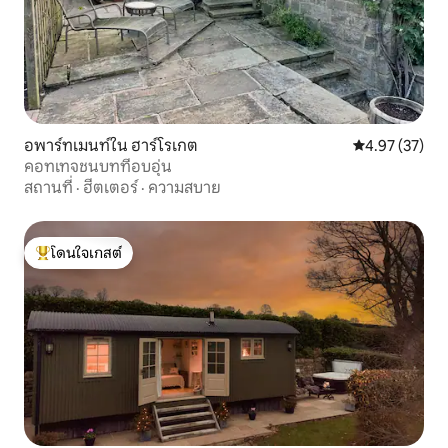
อพาร์ทเมนท์ใน ฮาร์โรเกต
คะแนนเฉลี่ย 4.
4.97 (37)
คอทเทจชนบทที่อบอุ่น
สถานที่
·
ฮีตเตอร์
·
ความสบาย
โดนใจเกสต์
โดนใจเกสต์ที่สุด