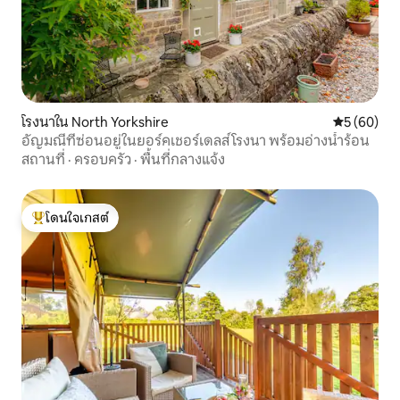
โรงนาใน North Yorkshire
คะแนนเฉลี่ย
5 (60)
อัญมณีที่ซ่อนอยู่ในยอร์คเชอร์เดลส์ โรงนา พร้อมอ่างน้ำร้อน
สถานที่
·
ครอบครัว
·
พื้นที่กลางแจ้ง
โดนใจเกสต์
โดนใจเกสต์ที่สุด