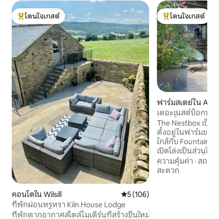
โดนใจเกสต์
โดนใจเกสต์
โดนใจเกสต์ที่สุด
โดนใจเกสต์ที่สุด
ฟาร์มสเตย์ใน Aldfi
เดอะเนสต์บ็อกซ์ -
ห้องน้ำกลางแจ้ง
The Nestbox เป็นเ
ตั้งอยู่ในฟาร์มของ
ใกล้กับ Fountains Abbey ภาย
เปิดโล่งเป็นส่วนใหญ
และอัปไซเคิลที่คั
ความคุ้มค่า
·
สถานที
กับห้องครัวที่ทัน
สะดวก
คุณภาพสูง ทำให้ที่นี่
สิ่งให้สำรวจมากมาย 
คอนโดใน Wilsill
คะแนนเฉลี่ย 5 จาก 5, 106 รีวิว
5 (106)
สวน การเดินปั่นจั
ที่พักผ่อนหรูหรา Kiln House Lodge
นิดเดอร์เดลและยอร์ค
ที่พักตากอากาศสไตล์โมเดิร์นที่สร้างขึ้นใหม่
เคียง ริปอน 3 ไมล์ 