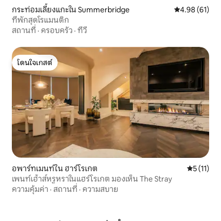
กระท่อมเลี้ยงแกะใน Summerbridge
คะแนนเฉลี่ย 4.
4.98 (61)
ที่พักสุดโรแมนติก
สถานที่
·
ครอบครัว
·
ทีวี
โดนใจเกสต์
โดนใจเกสต์
อพาร์ทเมนท์ใน ฮาร์โรเกต
คะแนนเฉลี่ย
5 (11)
เพนท์เฮ้าส์หรูหราในแฮร์โรเกต มองเห็น The Stray
ความคุ้มค่า
·
สถานที่
·
ความสบาย