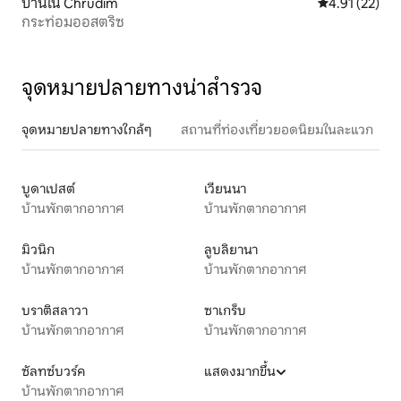
บ้านใน Chrudim
คะแนนเฉลี่ย 4.
4.91 (22)
กระท่อมออสตริซ
จุดหมายปลายทางน่าสำรวจ
จุดหมายปลายทางใกล้ๆ
สถานที่ท่องเที่ยวยอดนิยมในละแวก
บูดาเปสต์
เวียนนา
บ้านพักตากอากาศ
บ้านพักตากอากาศ
มิวนิก
ลูบลิยานา
บ้านพักตากอากาศ
บ้านพักตากอากาศ
บราติสลาวา
ซาเกร็บ
บ้านพักตากอากาศ
บ้านพักตากอากาศ
ซัลทซ์บวร์ค
แสดงมากขึ้น
บ้านพักตากอากาศ