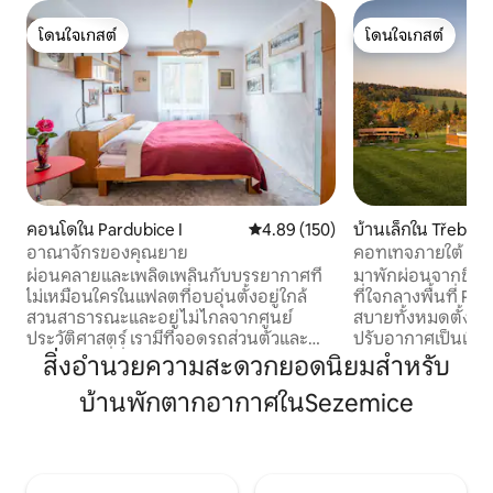
โดนใจเกสต์
โดนใจเกสต์
โดนใจเกสต์
โดนใจเกสต์
คอนโดใน Pardubice I
คะแนนเฉลี่ย 4.89 จาก 5, 150 รีวิว
4.89 (150)
บ้านเล็กใน Třebiho
อาณาจักรของคุณยาย
คอทเทจภายใต้ Zvi
ผ่อนคลายและเพลิดเพลินกับบรรยากาศที่
มาพักผ่อนจากชีวิตท
ไม่เหมือนใครในแฟลตที่อบอุ่นตั้งอยู่ใกล้
ที่ใจกลางพื้นที่ 
สวนสาธารณะและอยู่ไม่ไกลจากศูนย์
สบายทั้งหมดตั้งแต่
ประวัติศาสตร์ เรามีที่จอดรถส่วนตัวและ
ปรับอากาศเป็นเรื่อ
สวนพร้อมที่นั่ง เป็นผู้ใหญ่เราลืมไปว่าเรา
กระจกช่วยให้คุณเ
สิ่งอำนวยความสะดวกยอดนิยมสำหรับ
รู้สึกไม่ได้แต่งงานและมีความสุขกับปู่ย่าตา
ของธรรมชาติโดย
บ้านพักตากอากาศในSezemice
ยายของเรา เราหวังว่าจะได้ต้อนรับคุณใน
สบายของการอยู่ภาย
สถานที่ที่การใช้ชีวิตแบบดั้งเดิมตอบสนอง
สามารถดื่มกาแฟย
ความสะดวกสบายที่จำเป็นในปัจจุบัน เรา
ค่ำแบบโรแมนติกได้ ม
เชื่อว่าคุณจะให้บริการทุกอย่างที่คุณ
ครบครันและเตาย่างก
ต้องการรวมถึงมุมมองที่สงบสุขทัศนคติที่
ความผ่อนคลายล่ะ?