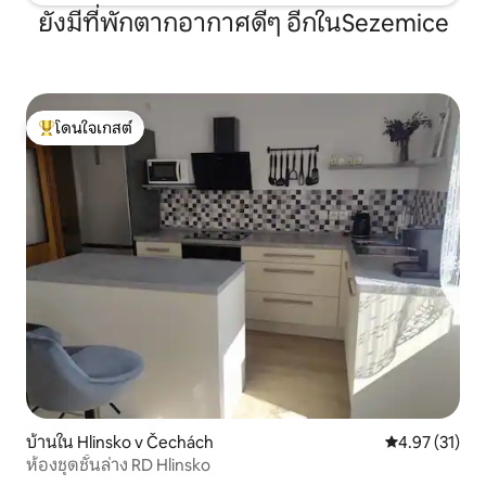
ยังมีที่พักตากอากาศดีๆ อีกในSezemice
โดนใจเกสต์
โดนใจเกสต์ที่สุด
บ้านใน Hlinsko v Čechách
คะแนนเฉลี่ย 4.
4.97 (31)
ห้องชุดชั้นล่าง RD Hlinsko