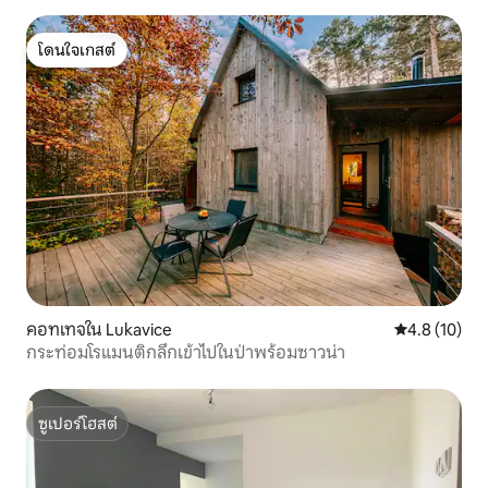
โดนใจเกสต์
โดนใจเกสต์
คอทเทจใน Lukavice
คะแนนเฉลี่ย 4
4.8 (10)
กระท่อมโรแมนติกลึกเข้าไปในป่าพร้อมซาวน่า
ซูเปอร์โฮสต์
ซูเปอร์โฮสต์