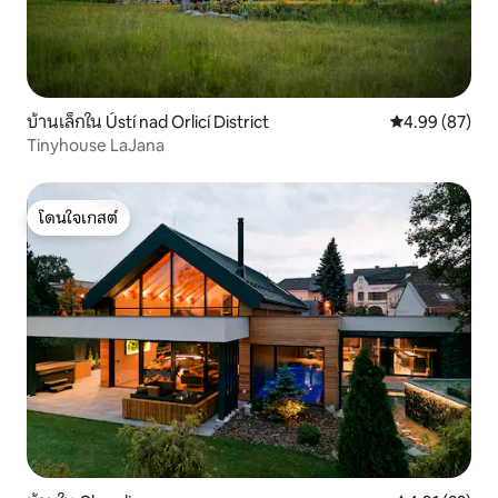
บ้านเล็กใน Ústí nad Orlicí District
คะแนนเฉลี่ย 4.
4.99 (87)
Tinyhouse LaJana
โดนใจเกสต์
โดนใจเกสต์