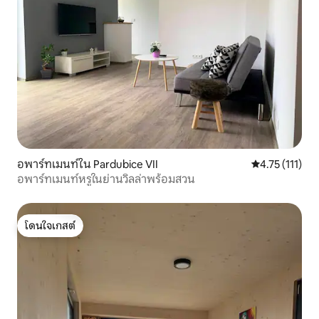
อพาร์ทเมนท์ใน Pardubice VII
คะแนนเฉลี่ย 4.7
4.75 (111)
อพาร์ทเมนท์หรูในย่านวิลล่าพร้อมสวน
โดนใจเกสต์
โดนใจเกสต์