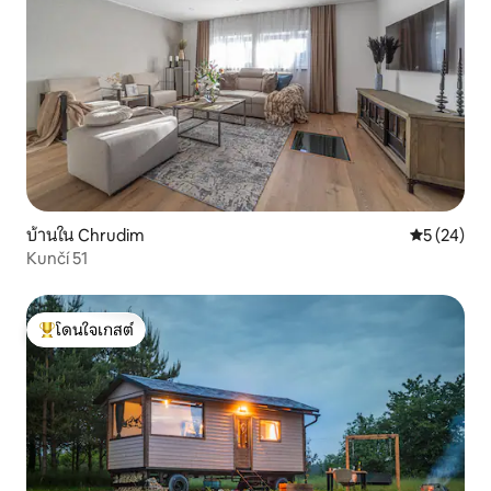
บ้านใน Chrudim
คะแนนเฉลี่ย
5 (24)
Kunčí 51
โดนใจเกสต์
โดนใจเกสต์ที่สุด