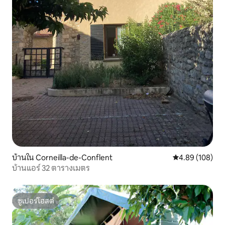
บ้านใน Corneilla-de-Conflent
คะแนนเฉลี่ย 4.8
4.89 (108)
บ้านแอร์ 32 ตารางเมตร
ซูเปอร์โฮสต์
ซูเปอร์โฮสต์