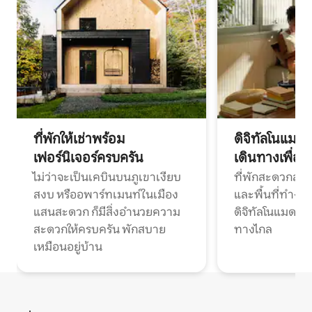
ที่พักให้เช่าพร้อม
ดิจิทัลโนแมด
เฟอร์นิเจอร์ครบครัน
เดินทางเพื่อ
ไม่ว่าจะเป็นเคบินบนภูเขาเงียบ
ที่พักสะดวกสบา
สงบ หรืออพาร์ทเมนท์ในเมือง
และพื้นที่ทำงา
แสนสะดวก ก็มีสิ่งอำนวยความ
ดิจิทัลโนแมดแ
สะดวกให้ครบครัน พักสบาย
ทางไกล
เหมือนอยู่บ้าน