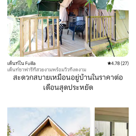
เต็นท์ใน Fuilla
คะแนนเฉลี่ย 4.
4.78 (27)
เต็นท์ซาฟารีที่สวยงามพร้อมวิวที่งดงาม
สะดวกสบายเหมือนอยู่บ้านในราคาต่อ
เดือนสุดประหยัด