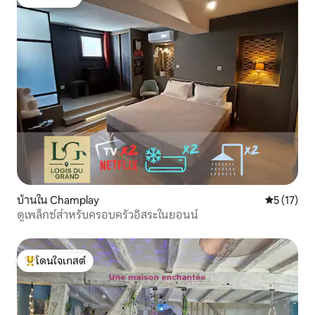
โดนใจเกสต์
บ้านใน Champlay
คะแนนเฉลี่ย
5 (17)
ดูเพล็กซ์สำหรับครอบครัวอิสระในยอนน์
โดนใจเกสต์
โดนใจเกสต์ที่สุด