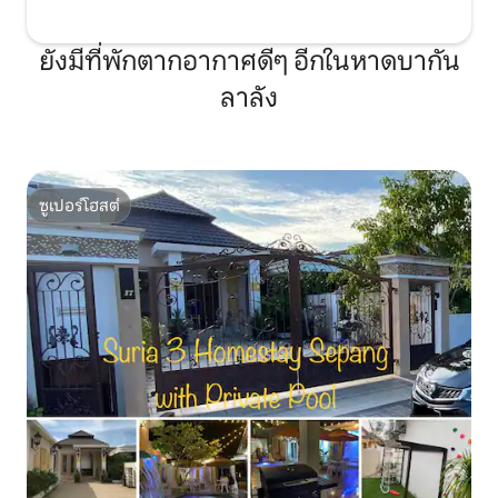
ยังมีที่พักตากอากาศดีๆ อีกในหาดบากัน
ลาลัง
ซูเปอร์โฮสต์
ซูเปอร์โฮสต์