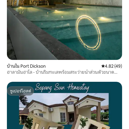
บ้านใน Port Dickson
คะแนนเฉลี่ย 4.
4.82 (49)
ฮาลามันฮาโล - บ้านริมทะเลพร้อมสระว่ายน้ำส่วนตัวขนาด
ใหญ่
ซูเปอร์โฮสต์
ซูเปอร์โฮสต์