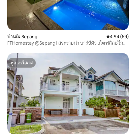
บ้านใน Sepang
คะแนนเฉลี่ย 4.9
4.94 (69)
FFHomestay @Sepang | สระว่ายน้ำ บาร์บีคิว เน็ตฟลิกซ์ ใกล้
KLIA
ซูเปอร์โฮสต์
ซูเปอร์โฮสต์