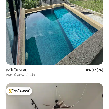
เคบินใน Siliau
คะแนนเฉลี่ย 4.
4.92 (24)
พอนด็อกพูลวิลล่า
โดนใจเกสต์
โดนใจเกสต์ที่สุด