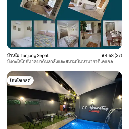
บ้านใน Tanjong Sepat
คะแนนเฉลี่ย 4.
4.68 (37)
บังกะโลใกล้หาดบากันลาลังและสนามบินนานาชาติเคแอล
โดนใจเกสต์
โดนใจเกสต์