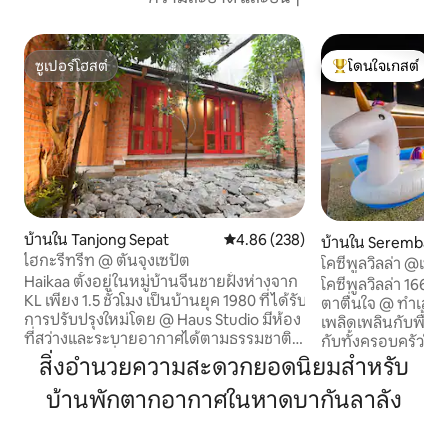
ซูเปอร์โฮสต์
โดนใจเกสต์
ซูเปอร์โฮสต์
โดนใจเกสต์ที่สุด
บ้านใน Tanjong Sepat
คะแนนเฉลี่ย 4.86 จาก 5, 238 รีวิว
4.86 (238)
บ้านใน Seremban
ไฮกะรีทรีท @ ตันจุงเซปัต
โคซี่พูลวิลล่า @เซเ
Haikaa ตั้งอยู่ในหมู่บ้านจีนชายฝั่งห่างจาก
โคซี่พูลวิลล่า 1662 
KL เพียง 1.5 ชั่วโมง เป็นบ้านยุค 1980 ที่ได้รับ
ตาตื่นใจ @ ทำเลท
การปรับปรุงใหม่โดย @ Haus Studio มีห้อง
เพลิดเพลินกับพื้น
ที่สว่างและระบายอากาศได้ตามธรรมชาติ
กับทั้งครอบครัวในที่
ห้องโถงใหญ่ที่หันหน้าไปทางทะเลพร้อม
ห้องนอน 4 ห้องน้ำ
สิ่งอำนวยความสะดวกยอดนิยมสำหรับ
ประตูพับและลานที่เงียบสงบที่ใช้ร่วมกัน
การเข้าพักที่สะดวกสบา
บ้านพักตากอากาศในหาดบากันลาลัง
โดยห้องโถงและห้องนอน 2 ห้อง บ้านหลังนี้
สภาพแวดล้อมที่อบอ
รองรับผู้เข้าพักได้ 12 คนและมี 2 ห้องนอน
ความสะดวกสไตล์รีส
ห้องครัวพร้อมอุปกรณ์ทำอาหารพื้นฐาน
ฉันหวังเป็นอย่างยิ่งว