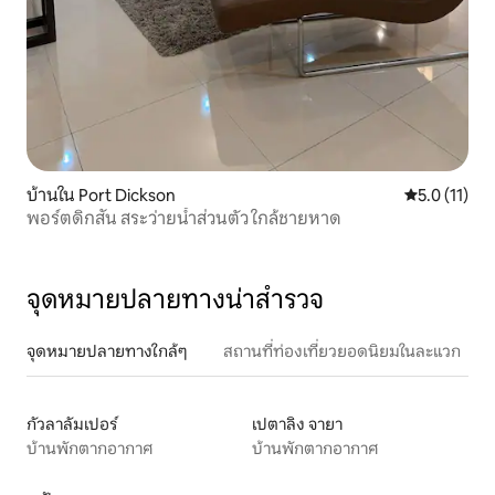
บ้านใน Port Dickson
คะแนนเฉลี่ย 5
5.0 (11)
พอร์ตดิกสัน สระว่ายน้ำส่วนตัว ใกล้ชายหาด
จุดหมายปลายทางน่าสำรวจ
จุดหมายปลายทางใกล้ๆ
สถานที่ท่องเที่ยวยอดนิยมในละแวก
กัวลาลัมเปอร์
เปตาลิง จายา
บ้านพักตากอากาศ
บ้านพักตากอากาศ