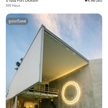
บ้านใน Port Dickson
คะแนนเฉลี่ย 4.
4.98 (50)
NN Haus
ซูเปอร์โฮสต์
ซูเปอร์โฮสต์