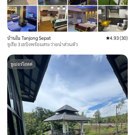
บ้านใน Tanjong Sepat
คะแนนเฉลี่ย 4.
4.93 (30)
ซูเรีย 3 เซปังพร้อมสระว่ายน้ำส่วนตัว
ซูเปอร์โฮสต์
ซูเปอร์โฮสต์