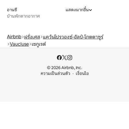
อานซี
แสดงมากขึ้น
บ้านพักตากอากาศ
Airbnb
ฝรั่งเศส
แคว้นโปรวองซ์-อัลป์-โกตดาซูร์
Vaucluse
เซกูเรต์
© 2026 Airbnb, Inc.
ความเป็นส่วนตัว
เงื่อนไข