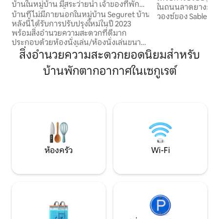
บ้านในหมู่บ้าน มีสระว่ายน้ำ เจ้าของที่พัก
ในถนนลาดยางยุคก
พร้อมให้บริการตั้งแต่เดือนมิถุนายนถึง
บ้านที่ไม่มีภายนอกในหมู่บ้าน Seguret บ้าน
วองซ์ของ Sablet ได
ตุลาคม
หลังนี้ได้รับการปรับปรุงใหม่ในปี 2023
รสนิยมและมีเสน่ห์
พร้อมสิ่งอำนวยความสะดวกที่ดีมาก
ทันสมัยครบครัน แต
ประกอบด้วยห้องนั่งเล่น/ห้องนั่งเล่นขนาด
จริง คุณจะหลงรักสวนเล็กๆ ที่มีร่มเงาและ
ใหญ่พร้อมห้องครัวชั้นบน 2 ห้องนอนพร้อม
สิ่งอำนวยความสะดวกยอดนิยมสำหรับ
ดอกไม้สวยงาม บ้านอ
ห้องน้ำในตัว 2 ห้อง บ้านหลังนี้อยู่ติดกับ
เกอรี่ ร้านขายของช
บ้านพักตากอากาศในเซกูเรต์
บ้านของเราเอง คุณสามารถเพลิดเพลินกับ
หนังสือพิมพ์ ร้านข
สระว่ายน้ำของเราได้ในช่วงฤดูร้อนตั้งแต่วัน
เขียน ร้านดอกไม้ ร
ที่ 1 มิถุนายนถึงวันที่ 31 ตุลาคม: วันจันทร์ถึง
ไปรษณีย์ และธนาค
วันศุกร์ เวลา 9:00 น. ถึง 11:00 น. และ
ถิ่นในช่วงเช้าวันศุกร
14:00 น. ถึง 17:00 น. เราและวันหยุดตาม
สถานะว่างของเรา ใช้เวลาเดิน 2 นาทีถึงสระ
ว่ายน้ำ
ห้องครัว
Wi-Fi