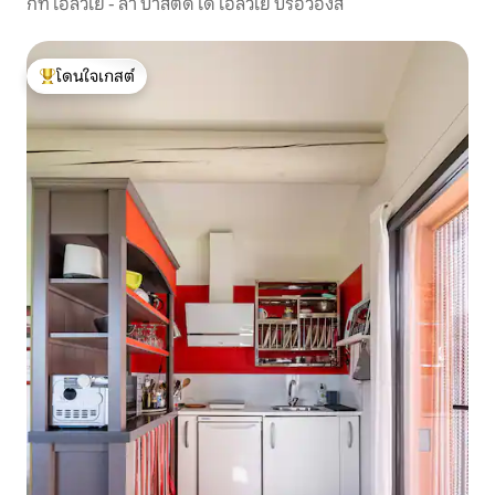
กีท โอลิวิเย - ลา บาสตีด เด โอลิวิเย ปรอว็องส์
โดนใจเกสต์
โดนใจเกสต์ที่สุด