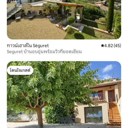
ทาวน์เฮาส์ใน Séguret
คะแนนเฉลี่ย 4.
4.82 (45)
Seguret บ้านอบอุ่นพร้อมวิวที่ยอดเยี่ยม
โดนใจเกสต์
โดนใจเกสต์