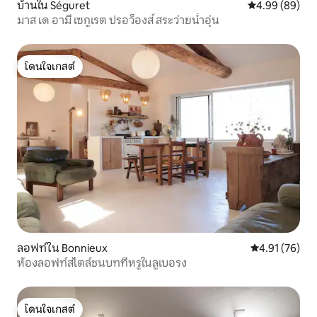
บ้านใน Séguret
คะแนนเฉลี่ย 4.9
4.99 (89)
มาส เด อามี เซกูเรต ปรอว็องส์ สระว่ายน้ำอุ่น
โดนใจเกสต์
โดนใจเกสต์
ลอฟท์ใน Bonnieux
คะแนนเฉลี่ย 4.
4.91 (76)
ห้องลอฟท์สไตล์ชนบทที่หรูในลูเบอรง
โดนใจเกสต์
โดนใจเกสต์