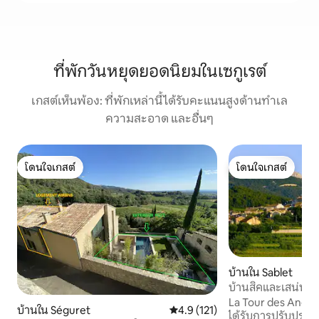
ที่พักวันหยุดยอดนิยมในเซกูเรต์
เกสต์เห็นพ้อง: ที่พักเหล่านี้ได้รับคะแนนสูงด้านทำเล
ความสะอาด และอื่นๆ
โดนใจเกสต์
โดนใจเกสต์
โดนใจเกสต์
โดนใจเกสต์
บ้านใน Sablet
บ้านสิคและเสน่ห์ข
La Tour des Anges
บ้านใน Séguret
คะแนนเฉลี่ย 4.9 จาก 5, 121 รีวิว
4.9 (121)
ได้รับการปรับปรุงใ