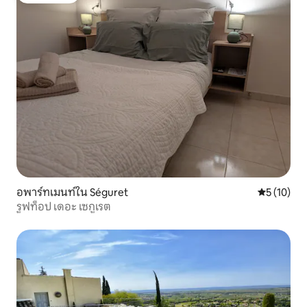
อพาร์ทเมนท์ใน Séguret
คะแนนเฉลี่ย
5 (10)
รูฟท็อป เดอะ เซกูเรต