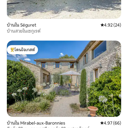
บ้านใน Séguret
คะแนนเฉลี่ย 4.
4.92 (24)
บ้านสวยในเซกูเรต์
โดนใจเกสต์
โดนใจเกสต์ที่สุด
บ้านใน Mirabel-aux-Baronnies
คะแนนเฉลี่ย 4.
4.97 (66)