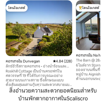
โดนใจเกสต์
โดนใจเกสต์
โดนใจเกสต์
โดนใจเกสต์ที่สุด
คอทเทจใน Na h-Ei
Iar
The Barn @ 28A
คอทเทจใน Dunvegan
คะแนนเฉลี่ย 4.84 จาก 5, 228 รีวิว
4.84 (228)
6 ไมล์จาก Stornow
ลักซ์ชัวรีสกายคอทเทจ • อ่างน้ำร้อนและ
ของเราบนพื้นที่ทำ
บาร์บีคิวลอดจ์
Roskhill Cottage เป็นบ้านครอฟท์ใน
หมู่บ้าน Aignish ที่
ศตวรรษที่ 19 ที่ได้รับการบูรณะอย่าง
ด้านนอกบนระเบีย
สวยงามบนเกาะสกาย ซึ่งลักษณะแบบ
สบายของห้องนั่งเล่
ดั้งเดิมผสมผสานกับความสะดวกสบายแบบ
ต่างโบสถ์สูงเต็มร
โมเดิร์น ตั้งอยู่ในพื้นที่ส่วนตัว 3 เอเคอร์ มีวิว
สิ่งอำนวยความสะดวกยอดนิยมสำหรับ
เพลิดเพลินไปกับวิ
ทะเลและวิว Cuillin เตาผิงแบบใช้ฟืนที่อบอุ่น
พระอาทิตย์ตกดินท
บ้านพักตากอากาศในScaliscro
บริเวณปิ้งบาร์บีคิว และอ่างน้ำร้อนแบบใช้
อากาศจะเป็นอย่างไร 
ฟืน นอน 4 คนบนห้องเตียงคิงไซส์และเตียง
ประทานอาหารชั้นบน