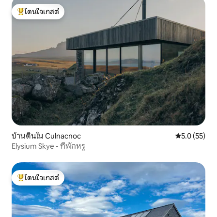
โดนใจเกสต์
โดนใจเกสต์ที่สุด
บ้านดินใน Culnacnoc
คะแนนเฉลี่ย 5
5.0 (55)
Elysium Skye - ที่พักหรู
โดนใจเกสต์
โดนใจเกสต์ที่สุด