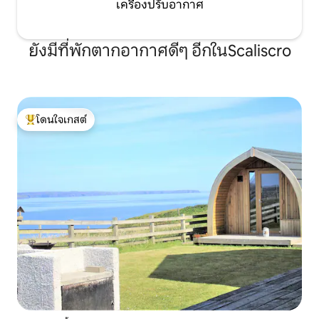
เครื่องปรับอากาศ
ยังมีที่พักตากอากาศดีๆ อีกในScaliscro
โดนใจเกสต์
โดนใจเกสต์ที่สุด