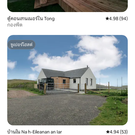
ตู้คอนเทนเนอร์ใน Tong
คะแนนเฉลี่ย 4.9
4.98 (94)
กองพีต
ซูเปอร์โฮสต์
ซูเปอร์โฮสต์
บ้านใน Na h-Eileanan an Iar
คะแนนเฉลี่ย 4.
4.94 (53)