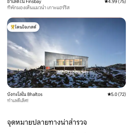
ชาเลต์ใน Finsbay
คะแนนเฉลี่ย 4.
4.99 (75)
ที่พักมองเห็นแมวน้ำ เกาะแฮร์ริส
โดนใจเกสต์
โดนใจเกสต์ที่สุด
บังกะโลใน Bhaltos
คะแนนเฉลี่ย 5
5.0 (72)
ทำเลดีเลิศ!
จุดหมายปลายทางน่าสำรวจ