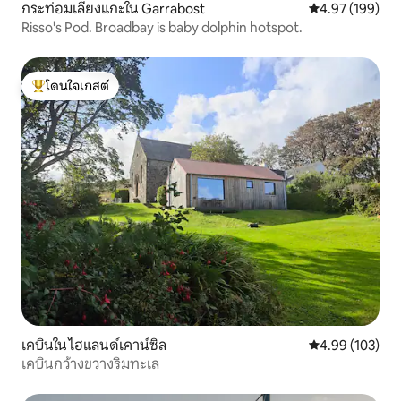
กระท่อมเลี้ยงแกะใน Garrabost
คะแนนเฉลี่ย 4.9
4.97 (199)
Risso's Pod. Broadbay is baby dolphin hotspot.
โดนใจเกสต์
โดนใจเกสต์ที่สุด
เคบินใน ไฮแลนด์เคาน์ซิล
คะแนนเฉลี่ย 4.9
4.99 (103)
เคบินกว้างขวางริมทะเล