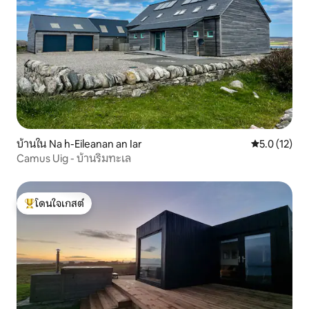
บ้านใน Na h-Eileanan an Iar
คะแนนเฉลี่ย 5
5.0 (12)
Camus Uig - บ้านริมทะเล
โดนใจเกสต์
โดนใจเกสต์ที่สุด