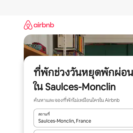
ข้าม
ไป
ยัง
เนื้อหา
ที่พักช่วงวันหยุดพักผ่อ
ใน Saulces-Monclin
ค้นหาและจองที่พักไม่เหมือนใครใน Airbnb
สถานที่
ใช้ลูกศรขึ้นลง หรือใช้การสัมผัสหรือปัด เพื่อสำรวจผ