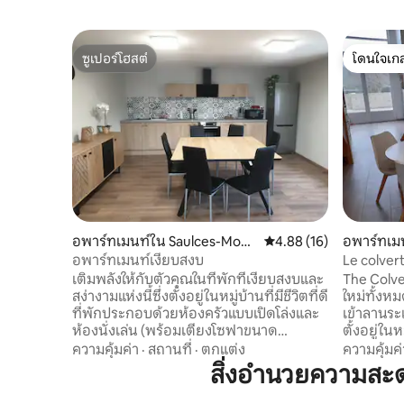
ซูเปอร์โฮสต์
โดนใจเกส
ซูเปอร์โฮสต์
โดนใจเกส
อพาร์ทเมนท์ใน Saulces-Moncl
คะแนนเฉลี่ย 4.88 จาก 5, 
4.88 (16)
อพาร์ทเม
in
อพาร์ทเมนท์เงียบสงบ
Le colver
เติมพลังให้กับตัวคุณในที่พักที่เงียบสงบและ
The Colver
สง่างามแห่งนี้ซึ่งตั้งอยู่ในหมู่บ้านที่มีชีวิตที่ดี
ใหม่ทั้งหม
ที่พักประกอบด้วยห้องครัวแบบเปิดโล่งและ
เข้าลานระ
ห้องนั่งเล่น (พร้อมเตียงโซฟาขนาด
ตั้งอยู่ใน
140x190) ห้องนอน 2 ห้องพร้อมเตียงขนาด
กชาร์เลวิ
ความคุ้มค่า
·
สถานที่
·
ตกแต่ง
ความคุ้มค่
160x200 และห้องน้ำพร้อมอ่างอาบน้ำและ
นาทีห่างจ
สิ่งอำนวยความสะ
โถสุขภัณฑ์ หมู่บ้านที่มีร้านค้า: ร้านเบเกอรี่
2 ชั่วโมง 
ร้านสะดวกซื้อ ร้านขายยา บาร์ ปั๊มน้ำมันอยู่
เปิดประทุ