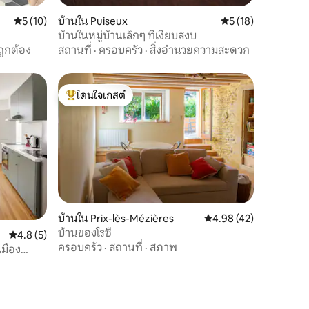
คะแนนเฉลี่ย 5 จาก 5, 10 รีวิว
5 (10)
บ้านใน Puiseux
คะแนนเฉลี่ย 5 จาก 5,
5 (18)
บ้านในหมู่บ้านเล็กๆ ที่เงียบสงบ
ูกต้อง
สถานที่
·
ครอบครัว
·
สิ่งอำนวยความสะดวก
โดนใจเกสต์
โดนใจเกสต์ที่สุด
บ้านใน Prix-lès-Mézières
คะแนนเฉลี่ย 4.98 จาก 5,
4.98 (42)
บ้านของโรซี่
คะแนนเฉลี่ย 4.8 จาก 5, 5 รีวิว
4.8 (5)
ครอบครัว
·
สถานที่
·
สภาพ
เมือง