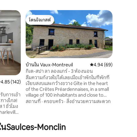
เคบินใน 
โดนใจเกสต์
โดนใจเก
กระท่อมวิโ
โดนใจเกสต์
โดนใจเก
เคบินของ
Trans-Sem
รับความผ
ในธรรมชา
จากกันมี
ครอบครัว
และน้ำสำ
รวมอาหารเ
บ้านใน Vaux-Montreuil
คะแนนเฉลี่ย 4.94 จาก 5,
4.94 (69)
ใช้ร่วมกับ
กิเต-สปา ลา ลองแกร์ - 3 ห้องนอน
และอ่างล้
ลืมความกังวลไปได้เลยเมื่อเข้าพักในที่พักที่
ะแนนเฉลี่ย 4.85 จาก 5, 142 รีวิว
4.85 (142)
ไม่มีผ้าเ
เงียบสงบและกว้างขวาง Gîte in the heart
ตามคำขอ: 
of the Crêtes Préardennaises, in a small
รับการเข้า
village of 100 inhabitants and close to
นทางไกล!
tourist sites (Sedan Castle, Place ducale
สถานที่
·
ครอบครัว
·
สิ่งอำนวยความสะดวก
1 ชั่วโมง
in Charleville, Rimbaud's birthplace,
arleville-
Rimbaud's War and Peace Museum, etc.).
ก
มีโอกาสมากมายสำหรับการเดินป่าก่อนที่จะ
เข้าพัก
ผ่อนคลายในสปา 6 ที่นั่งหรือเพลิดเพลินกับ
นSaulces-Monclin
งสวน
ระเบียงด้านหลังของ Gîte เหมาะสำหรับการ
๊ะ
เข้าพักกับครอบครัวหรือเพื่อนฝูง