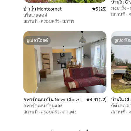
บ้านใน Gi
มงมาร็ง -
บ้านใน Montcornet
คะแนนเฉลี่ย 5 จาก 5,
5 (25)
สถานที่
·
ค
ล'โอเร ลอดจ์
สถานที่
·
ครอบครัว
·
สภาพ
ซูเปอร์โฮสต์
ซูเปอร์โฮ
ซูเปอร์โฮสต์
ซูเปอร์โฮ
อพาร์ทเมนท์ใน Novy-Chevrièr
คะแนนเฉลี่ย 4.91 จาก 5, 
4.91 (22)
บ้านใน Ch
es
อพาร์ตเมนต์ดูมูแลง
กีต์ เดอ ล
สถานที่
·
ครอบครัว
·
ตกแต่ง
สถานที่
·
ค