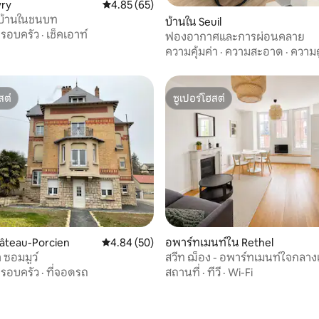
vry
คะแนนเฉลี่ย 4.85 จาก 5, 65 รีวิว
4.85 (65)
 บ้านในชนบท
 25 รีวิว
บ้านใน Seuil
รอบครัว
·
เช็คเอาท์
ฟองอากาศและการผ่อนคลาย
ความคุ้มค่า
·
ความสะอาด
·
ความถ
สต์
ซูเปอร์โฮสต์
สต์
ซูเปอร์โฮสต์
22 รีวิว
âteau-Porcien
คะแนนเฉลี่ย 4.84 จาก 5, 50 รีวิว
4.84 (50)
อพาร์ทเมนท์ใน Rethel
า ซอมมูว์
สวีท ฌ็อง - อพาร์ทเมนท์ใจกลาง
สำหรับ 4 คน
รอบครัว
·
ที่จอดรถ
สถานที่
·
ทีวี
·
Wi-Fi