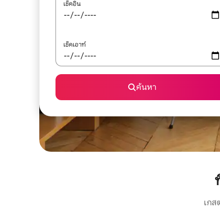
เช็คอิน
เช็คเอาท์
ค้นหา
เกสต