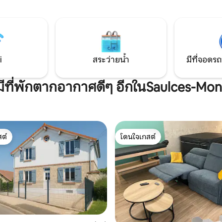
ห้องพร้อมฝักบัวและอ่างล้างหน้า
ปิงปอง... ผู้ที่ชื่นชอบการเดินสา
 1 ห้องนอน 2 ห้องพร้อมเตียงคู่ 1
เพลิดเพลินไปกับการเดินบน
้อมรั้วขนาดเล็กและที่จอดรถ
Préardennaises Crêtes ที่มีเส้นท
จากหมู่บ้าน มีผ้าปูที่นอนและผ้าข
i
สระว่ายน้ำ
มีที่จอดรถ
มีที่พักตากอากาศดีๆ อีกในSaulces-Mon
ต์
โดนใจเกสต์
ต์
โดนใจเกสต์