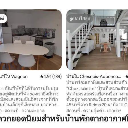
ต์
ซูเปอร์โฮสต์
ต์
ซูเปอร์โฮสต์
16 รีวิว
นท์ใน Wagnon
คะแนนเฉลี่ย 4.91 จาก 5, 139 รีวิว
4.91 (139)
บ้านใน Chesnois-Auboncour
ค
t
t
บ้านพร้อมเตาผิงและสวนส่วนตัว
t เป็นที่พักที่ได้รับการปรับปรุง
"Chez Juliette" บ้านที่เหมาะสำห
ดอยู่ติดกับที่พักของเราซึ่งมีทาง
พักกับครอบครัวเพื่อนหรือทำงา
เบียงและสวนเป็นอิสระจากที่พัก
ตั้งอยู่ห่างจากตะวันออกของปารีส 
หมู่บ้านเล็กๆที่เงียบสงบมากห่างจา
45 นาทีจาก Reims 20 นาทีจาก Ch
ลล์ 30 นาทีและห่างจากไรมส์ 40
Mézières และ 7 นาทีจากทางออ
า
·
สถานที่
·
ความสะอาด
สถานที่
·
ความคุ้มค่า
·
เตาย่าง
ากเบลเยียม 45 นาทีห่างจากปารีส
มอเตอร์เวย์ ทุกอย่างพร้อมให้คุณ
ดวกยอดนิยมสำหรับบ้านพักตากอากาศใ
มีห้องนั่งเล่นขนาดเล็ก (พร้อมโซฟา
อย่างมีความสุขไม่ว่าจะเป็นเตาผิ
น) ห้องครัวที่มีอุปกรณ์ครบครัน
บาร์บีคิวอุปกรณ์สำหรับเด็กเกมโต