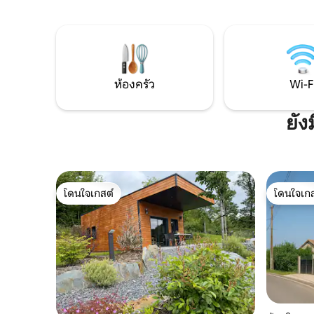
ห่างออกไป 3 กม. เส้นทางเดินป่าอยู่ใกล้ๆ ตั้ง
ห้องน้ำ 1 
อยู่ห่างจากทางหลวง A34 3 นาที ห่างจากเร
โถสุขภัณฑ์
เทล 10 นาที ห่างจากชาร์ลวิลล์-เมซิแยร์ 25
ระเบียงพร
นาที ห่างจากแร็ง 40 นาที
ห้องครัว
Wi-F
ยัง
โดนใจเกสต์
โดนใจเกส
โดนใจเกสต์
โดนใจเกส