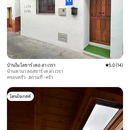
บ้านใน โลซาร์ เดอ ลา เวรา
คะแนนเฉลี่ย 5
5.0 (14)
บ้านดานา ลอสซาร์ เด ลา เวรา
ครอบครัว
·
สถานที่
·
ครัว
โดนใจเกสต์
โดนใจเกสต์