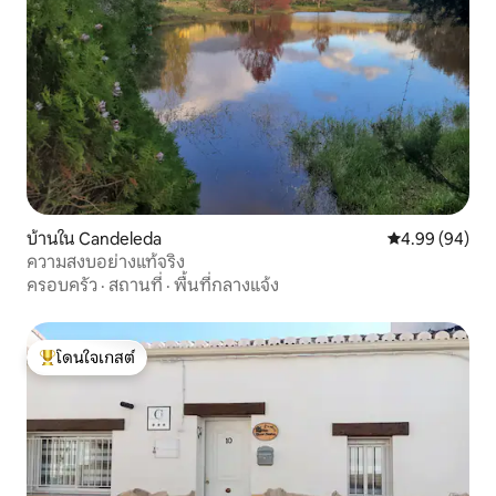
บ้านใน Candeleda
คะแนนเฉลี่ย 4.9
4.99 (94)
ความสงบอย่างแท้จริง
ครอบครัว
·
สถานที่
·
พื้นที่กลางแจ้ง
โดนใจเกสต์
โดนใจเกสต์ที่สุด