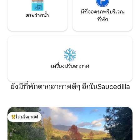
มีที่จอดรถฟรีบริเวณ
สระว่ายน้ำ
ที่พัก
เครื่องปรับอากาศ
ยังมีที่พักตากอากาศดีๆ อีกในSaucedilla
โดนใจเกสต์
โดนใจเกสต์ที่สุด