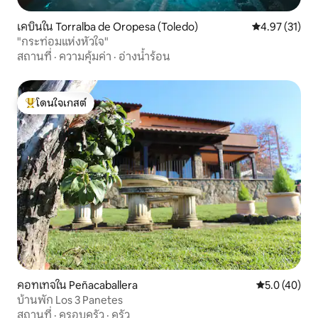
เคบินใน Torralba de Oropesa (Toledo)
คะแนนเฉลี่ย 4.
4.97 (31)
"กระท่อมแห่งหัวใจ"
สถานที่
·
ความคุ้มค่า
·
อ่างน้ำร้อน
โดนใจเกสต์
โดนใจเกสต์ที่สุด
คอทเทจใน Peñacaballera
คะแนนเฉลี่ย 5
5.0 (40)
บ้านพัก Los 3 Panetes
สถานที่
·
ครอบครัว
·
ครัว