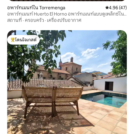
อพาร์ทเมนท์ใน Torremenga
คะแนนเฉลี่ย 4.
4.96 (47)
อพาร์ทเมนท์ Huerto El Horno อพาร์ทเมนท์แบบดูเพล็กซ์ใน...
สถานที่
·
ครอบครัว
·
เครื่องปรับอากาศ
โดนใจเกสต์
โดนใจเกสต์ที่สุด