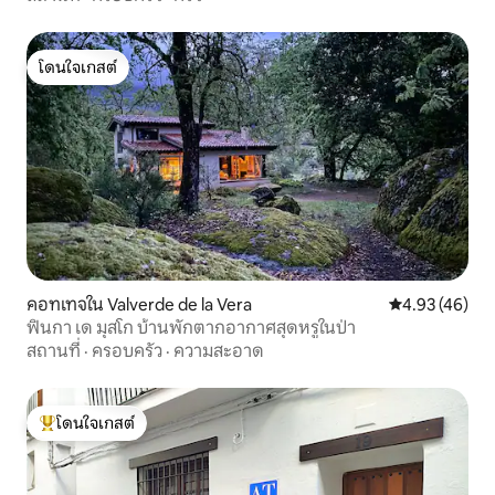
โดนใจเกสต์
โดนใจเกสต์
คอทเทจใน Valverde de la Vera
คะแนนเฉลี่ย 4.
4.93 (46)
ฟินกา เด มุสโก บ้านพักตากอากาศสุดหรูในป่า
สถานที่
·
ครอบครัว
·
ความสะอาด
โดนใจเกสต์
โดนใจเกสต์ที่สุด