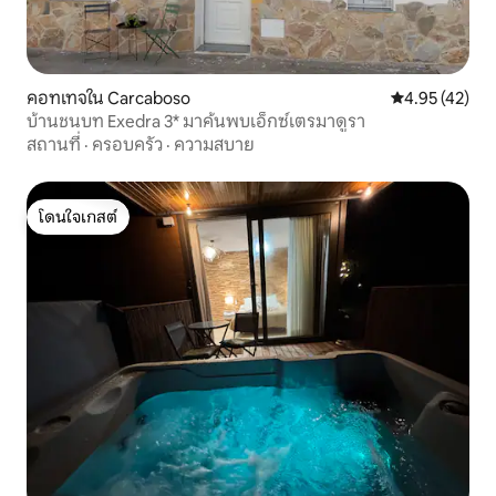
คอทเทจใน Carcaboso
คะแนนเฉลี่ย 4.
4.95 (42)
บ้านชนบท Exedra 3* มาค้นพบเอ็กซ์เตรมาดูรา
สถานที่
·
ครอบครัว
·
ความสบาย
โดนใจเกสต์
โดนใจเกสต์