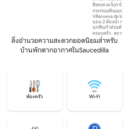
รองรับได้ทั้งครอบครัวหรือกลุ่มเพื่อน บ้าน
ซีเพรส เด โบกาโลโซ
ในชนบทที่มีเสน่ห์แห่งนี้มีห้องพักที่อบอุ่น
กระท่อมหินแบบดั้ง
สามห้อง แต่ละห้องได้รับการออกแบบมา
Villanueva de la Ver
เพื่อให้ผู้เข้าพักได้รับความสะดวกสบายและ
นอน 2 ห้องน้ำ กระท่อมหินน่ารักตั้งอยู่ใน
พักผ่อน ห้องพักแต่ละห้องได้รับการ
นกฟินก้าส่วนตัวของ
ตกแต่งอย่างมีรสนิยม โดยผสมผสานองค์
ของเราขนาด 16 เฮกต
ครอบครัว
·
สถานที่
ประกอบแบบชนบทกับสัมผัสที่ทันสมัยเพื่อ
ของภูเขา Gredos ห้องนั่งเล่น/ห้องรับ
สิ่งอำนวยความสะดวกยอดนิยมสำหรับ
สร้างบรรยากาศที่อบอุ่นและน่าอยู่ และ
ประทานอาหารแบบเ
ห้องน้ำมีอุปกรณ์ครบครัน นอกจากนี้ เพื่อ
บ้านพักตากอากาศในSaucedilla
ห้องครัวที่มีอุปก
ให้มั่นใจว่าผู้เข้าพักจะได้รับความสะดวก
ใหญ่ 3 ห้องและห้อ
สบายในช่วงเดือนที่อากาศหนาวกว่า ที่พักมี
และสมุนไพรที่สวยง
เตาเผาเชื้อเพลิงแบบก้อน ซึ่งให้ความอบอุ่น
เกลือสำหรับว่ายน้ำพื
ที่อบอุ่นและน่ารื่นรมย์ตลอดการเข้าพัก
ออกไปยังหุบเขาด้า
สว่างมาก ด้านนอกเป็นพื้นที่โล่งทั้งหมด
จัดเรียงในท้องถิ่นได
และมีระเบียงที่มีวิวหมู่บ้านและภูเขาที่น่าตื่น
ตาตื่นใจ ห้องนั่งเล่นตกแต่งด้วยโซฟาและ
เก้าอี้นวมที่สะดวกสบาย เหมาะสำหรับการ
พักผ่อนหลังจากสำรวจธรรมชาติมาทั้งวัน
ห้องครัว
Wi-Fi