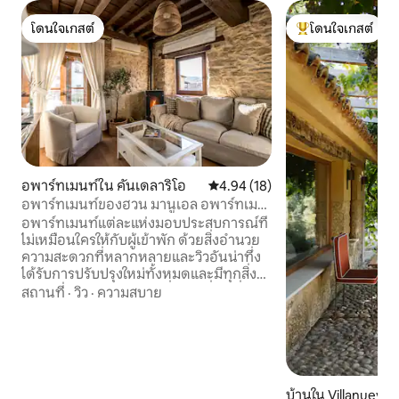
โดนใจเกสต์
โดนใจเกสต์
โดนใจเกสต์
โดนใจเกสต์ที่สุด
อพาร์ทเมนท์ใน คันเดลาริโอ
คะแนนเฉลี่ย 4.94 จาก 5, 18 รีวิว
4.94 (18)
อพาร์ทเมนท์ของฮวน มานูเอล อพาร์ทเม
นท์ ปูเอนเต...
อพาร์ทเมนท์แต่ละแห่งมอบประสบการณ์ที่
ไม่เหมือนใครให้กับผู้เข้าพัก ด้วยสิ่งอำนวย
ความสะดวกที่หลากหลายและวิวอันน่าทึ่ง
ได้รับการปรับปรุงใหม่ทั้งหมดและมีทุกสิ่งที่
จำเป็นสำหรับการเข้าพักที่ยอดเยี่ยม ซึ่ง
สถานที่
·
วิว
·
ความสบาย
ช่วยให้ผ่อนคลายและเพลิดเพลินกับ
ธรรมชาติ ในอพาร์ทเมนท์นี้ นอกจากห้อง
ครัวแล้ว ผู้เข้าพักยังพบกับห้องรับประทาน
อาหารกว้างขวางที่ตกแต่งอย่างสวยงาม ที่
นี่คุณสามารถเพลิดเพลินกับอาหารของคุณ
ในบรรยากาศที่อบอุ่นและสง่างาม โดย
บ้านใน Villanueva 