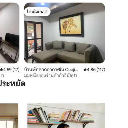
โดนใจเกสต์
โดนใจเกสต์
คะแนนเฉลี่ย 4.59 จาก 5, 17 รีวิว
4.59 (17)
บ้านพักตากอากาศใน Cuajima
คะแนนเฉลี่ย 4.86 จาก 5, 
4.86 (117)
lpa
ลปา
มุมหนึ่งของร้านค้ากัวจิมัลปา
ประหยัด