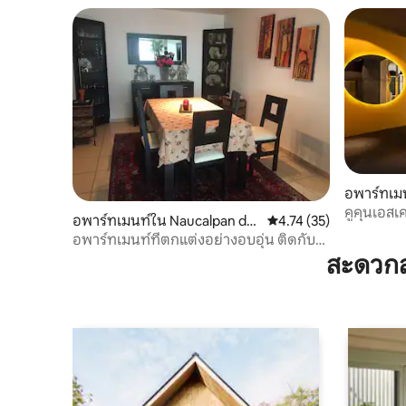
อพาร์ทเมน
คูคุนเอส
อพาร์ทเมนท์ใน Naucalpan de
คะแนนเฉลี่ย 4.74 จาก 5, 
4.74 (35)
Juárez
อพาร์ทเมนท์ที่ตกแต่งอย่างอบอุ่น ติดกับ
อินเตอร์โลมาส
สะดวกส