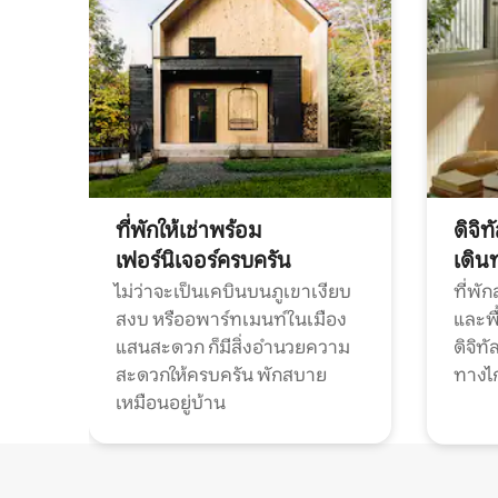
ที่พักให้เช่าพร้อม
ดิจิ
เฟอร์นิเจอร์ครบครัน
เดิน
ไม่ว่าจะเป็นเคบินบนภูเขาเงียบ
ที่พั
สงบ หรืออพาร์ทเมนท์ในเมือง
และพื
แสนสะดวก ก็มีสิ่งอำนวยความ
ดิจิ
สะดวกให้ครบครัน พักสบาย
ทางไ
เหมือนอยู่บ้าน