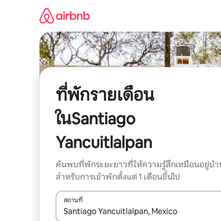
ข้าม
ไป
ยัง
เนื้อหา
ที่พักรายเดือน
ในSantiago
Yancuitlalpan
ค้นพบที่พักระยะยาวที่ให้ความรู้สึกเหมือนอยู่บ้า
สำหรับการเข้าพักตั้งแต่ 1 เดือนขึ้นไป
สถานที่
ใช้ลูกศรขึ้นลง หรือใช้การสัมผัสหรือปัด เพื่อสำรวจผ