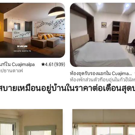
ท์ใน Cuajimalpa
คะแนนเฉลี่ย 4.61 จาก 5, 939 รีวิว
4.61 (939)
เคปซานตาเฟ
35 รีวิว
ห้องชุดรับรองแขกใน Cuajimalp
a
ห้องพักส่วนตัวที่อบอุ่นในกัวฮิมั
บายเหมือนอยู่บ้านในราคาต่อเดือนสุด