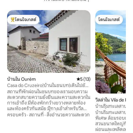
โดนใจเกสต์
โดนใจเกสต์
โดนใจเกสต์ที่สุด
โดนใจเกสต์
บ้านใน Ourém
คะแนนเฉลี่ย 5 จาก 5, 13 รีวิว
5 (13)
Casa do Cruzeiro|บ้านในชนบท|เดินไปยัง
ปราสาท
สถานที่พักผ่อนในชนบทของเรามอบความ
สะดวกสบายความยั่งยืนและความสะดวกใน
วิลล่าใน Vila de Rei
การเข้าถึง มีห้องพักกว้างขวางหลายห้อง
บ้านริมทะเลสาบ ส
และห้องครัวทันสมัย มีทางเข้าสำหรับวีล
อ่างน้ำร้อน
บ้านริมทะเลสาบที่ม
แชร์เต็มรูปแบบในทุกพื้นที่ยกเว้นห้องนอน 1
ครอบครัว
·
สถานที่
·
สิ่งอำนวยความสะดวก
พิเศษ ล้อมรอบด้วยธ
ห้องพร้อมที่จับและสิ่งอำนวยความสะดวก
สวนขนาดใหญ่ที่สม
ในการเข้าถึงที่วางไว้อย่างพิถีพิถัน สะดวก
ผ่อนและเพลิดเพลิน
สบายตลอดทั้งปีด้วยพื้นเปล่งประกายที่