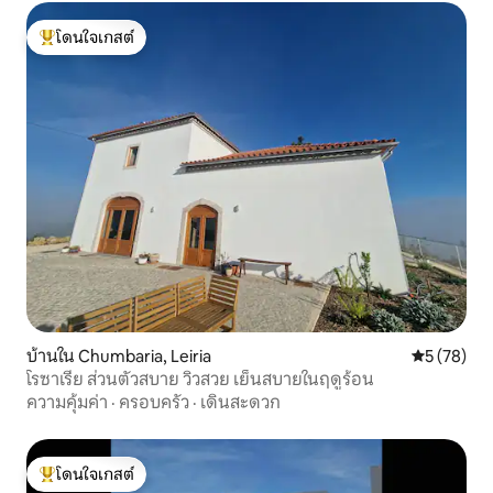
โดนใจเกสต์
โดนใจเกสต์ที่สุด
บ้านใน Chumbaria, Leiria
คะแนนเฉลี่ย
5 (78)
โรซาเรีย ส่วนตัวสบาย วิวสวย เย็นสบายในฤดูร้อน
ความคุ้มค่า
·
ครอบครัว
·
เดินสะดวก
โดนใจเกสต์
โดนใจเกสต์ที่สุด