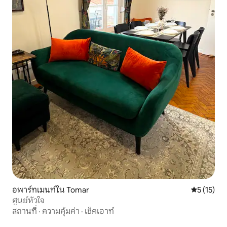
อพาร์ทเมนท์ใน Tomar
คะแนนเฉลี่ย
5 (15)
ศูนย์หัวใจ
สถานที่
·
ความคุ้มค่า
·
เช็คเอาท์