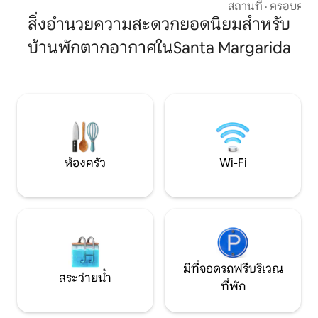
กันและชายหาดแม่น้ำ
สถานที่
·
ครอบครัว
จอดรถฟรีพร้อมสถานีชาร์จรถยนต์ไฟฟ้า
ไปเพียงไม่กี่ก้าว บ้านหลังใหญ่มีพื้นที่รับ
สิ่งอำนวยความสะดวกยอดนิยมสำหรับ
ขับเคลื่อนด้วยพลังงานแสงอาทิตย์และสิ่ง
ประทานอาหารในร่ม
อำนวยความสะดวกในห้องน้ำที่เป็นมิตรกับ
บ้านพักตากอากาศในSanta Margarida
เตาบาร์บีคิว และอ่
สิ่งแวดล้อม การเชื่อมต่อ Wi-Fi ความเร็วสูง
ห้องและห้องนั่งเล่น
ช่วยให้คุณเชื่อมต่อได้ภายในหมู่บ้านที่เงียบ
ทะเลสาบห้องหนึ่งอ
สงบ
ลิสบอนเพียง 90 นาที ตื่นขึ้นมาฟังเสี
เพลิดเพลินกับอาหา
พระอาทิตย์ตกดินที
ห้องครัว
Wi-Fi
มีที่จอดรถฟรีบริเวณ
สระว่ายน้ำ
ที่พัก