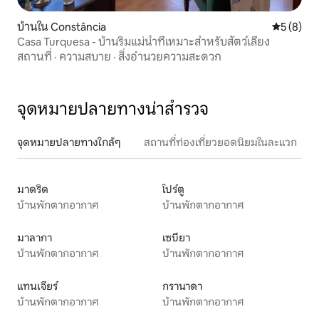
บ้านใน Constância
คะแนนเฉลี่
5 (8)
Casa Turquesa - บ้านริมแม่น้ำที่เหมาะสำหรับสัตว์เลี้ยง
สถานที่
·
ความสบาย
·
สิ่งอำนวยความสะดวก
จุดหมายปลายทางน่าสำรวจ
จุดหมายปลายทางใกล้ๆ
สถานที่ท่องเที่ยวยอดนิยมในละแวก
มาดริด
โปร์ตู
บ้านพักตากอากาศ
บ้านพักตากอากาศ
มาลากา
เซบียา
บ้านพักตากอากาศ
บ้านพักตากอากาศ
แทนเจียร์
กรานาดา
บ้านพักตากอากาศ
บ้านพักตากอากาศ