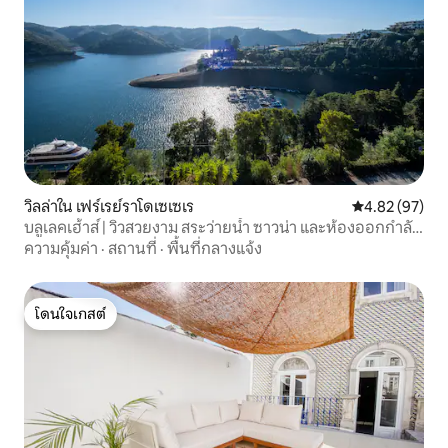
วิลล่าใน เฟร์เรย์ราโดเซเซเร
คะแนนเฉลี่ย 4.
4.82 (97)
บลูเลคเฮ้าส์ | วิวสวยงาม สระว่ายน้ำ ซาวน่า และห้องออกกำลัง
กาย
ความคุ้มค่า
·
สถานที่
·
พื้นที่กลางแจ้ง
โดนใจเกสต์
โดนใจเกสต์