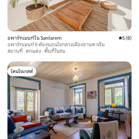
อพาร์ทเมนท์ใน Santarem
คะแนนเฉลี่
5 (8)
อพาร์ทเมนท์ 5 ห้องนอนใจกลางเมืองซานตาเร็ม
สถานที่
·
ตกแต่ง
·
พื้นที่ในร่ม
โดนใจเกสต์
โดนใจเกสต์