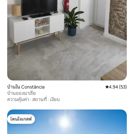
บ้านใน Constância
คะแนนเฉลี่ย 4.
4.94 (53)
บ้านของมาเรีย
ความคุ้มค่า
·
สถานที่
·
เงียบ
โดนใจเกสต์
โดนใจเกสต์