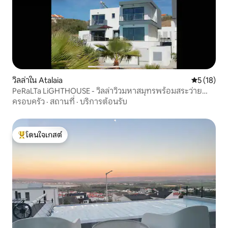
วิลล่าใน Atalaia
คะแนนเฉลี่ย
5 (18)
PeRaLTa LiGHTHOUSE - วิลล่าวิวมหาสมุทรพร้อมสระว่ายน้ำ
อุ่น
ครอบครัว
·
สถานที่
·
บริการต้อนรับ
โดนใจเกสต์
โดนใจเกสต์ที่สุด