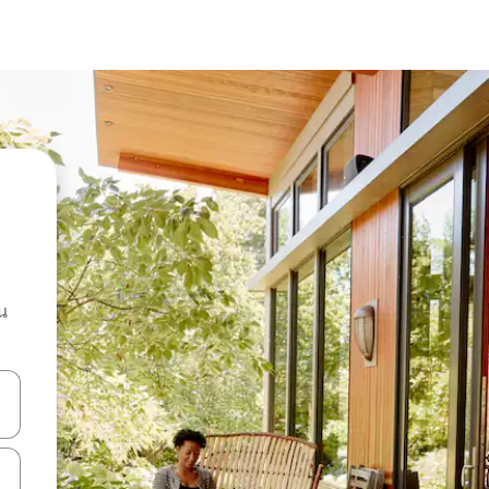
น
ลการค้นหา