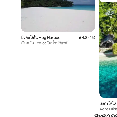
โดนใจเกสต
บังกะโลใน Hog Harbour
คะแนนเฉลี่ย 4.8 จาก 5,
4.8 (45)
บังกะโล Towoc ในน้ำบริสุทธิ์
บังกะโลใน
Aore Hibi
สะดวกส