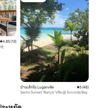
โดนใจเกสต์ที่สุด
คะแนนเฉลี่ย 4.85 จาก 5, 13 รีวิว
4.85 (13)
าตู
บ้านเล็กใน Luganville
คะแนนเฉลี่ย 5 จาก 5,
5 (48)
Santo Sunset 'Banya’ Villa @ Surunda Bay
ประหยัด