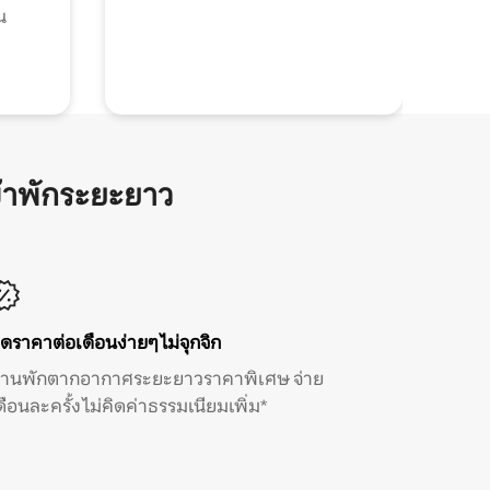
น
้าพักระยะยาว
ิดราคาต่อเดือนง่ายๆ ไม่จุกจิก
้านพักตากอากาศระยะยาวราคาพิเศษ จ่าย
ดือนละครั้ง ไม่คิดค่าธรรมเนียมเพิ่ม*