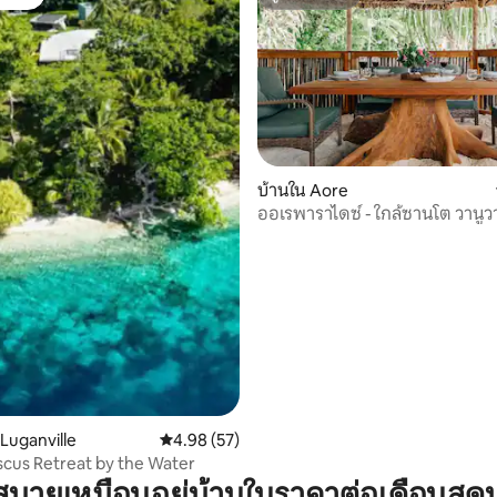
์ที่สุด
ซูเปอร์โฮสต์
 45 รีวิว
บ้านใน Aore
ออเรพาราไดซ์ - ใกล้ซานโต วานูว
 Luganville
คะแนนเฉลี่ย 4.98 จาก 5, 57 รีวิว
4.98 (57)
scus Retreat by the Water
บายเหมือนอยู่บ้านในราคาต่อเดือนสุด