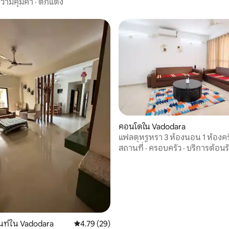
วามคุ้มค่า
·
ตกแต่ง
คอนโดใน Vadodara
12 รีวิว
แฟลตหรูหรา 3 ห้องนอน 1 ห้องครั
ห้องน้ำ พร้อมเฟอร์นิเจอร์ใน Saya
สถานที่
·
ครอบครัว
·
บริการต้อนร
Vadodara
นท์ใน Vadodara
คะแนนเฉลี่ย 4.79 จาก 5, 29 รีวิว
4.79 (29)