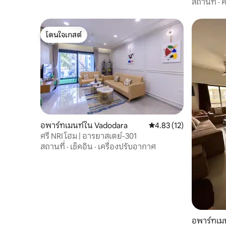
สถานที่
·
ค
โดนใจเกสต์
โดนใจเกสต์
อพาร์ทเมนท์ใน Vadodara
คะแนนเฉลี่ย 4.83 จาก 5, 
4.83 (12)
ศรี NRI โฮม | อารยาสเตย์-301
สถานที่
·
เช็คอิน
·
เครื่องปรับอากาศ
อพาร์ทเม