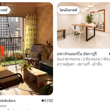
เกสต์
โดนใจเกสต์
์ที่สุด
โดนใจเกสต์
อพาร์ทเมนท์ใน อัลกาปูรี
Soul At Home | 2 ห้องนอน 1 ห้อง
30 รีวิว
สมัย • อัลกาปูรี วาโดดารา
ความคุ้มค่า
·
สถานที่
·
เข้าถึง
Vadodara
คะแนนเฉลี่ย 5 จาก 5, 10 รีวิว
5 (10)
eeze