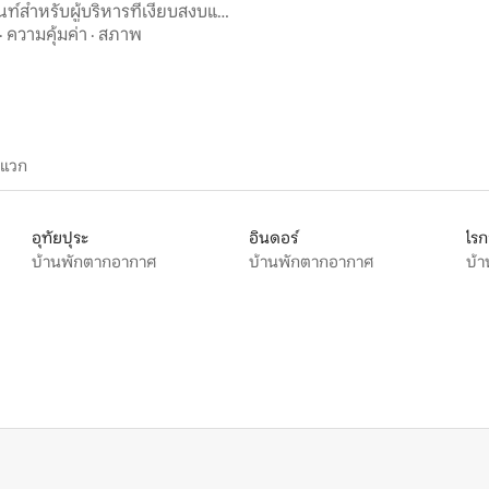
ท์สำหรับผู้บริหารที่เงียบสงบและ
| วาโดดารา
·
ความคุ้มค่า
·
สภาพ
ะแวก
อุทัยปุระ
อินดอร์
ไรก
บ้านพักตากอากาศ
บ้านพักตากอากาศ
บ้