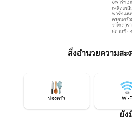
อพาร์ทเมน
และเข้าถึงสถานที่สำคัญทั้งหมดได้ง่าย บ้าน
เอลโลราพ
เพลิดเพลิ
2 ห้องนอนชั้นล่าง เตียงพร้อมผ้าปูที่นอน
พาร์ทเมนท
สะอาด ห้องครัวพร้อมอุปกรณ์ครบครัน
ครอบครัวต
สำหรับทำอาหารแบบโฮมเมด Wi-Fi 2
วาโดดารา 
ห้องน้ำสะอาด เครื่องปรับอากาศ ที่จอดรถ
การเดินทา
สถานที่
·
ค
ฟรี น้ำประปา 24 ชั่วโมงทุกวัน
สถานที่สำ
ขนส่งเพีย
นาที อพาร
สิ่งอำนวยความสะ
การเข้าพั
บรรยากาศ
เดียว คู่ร
หาความส
พาร์ทเมนท
ที่จอดรถข
ห้องครัว
Wi-F
ยัง