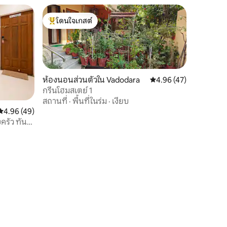
โดนใจเกสต์
โดนใจเกสต์ที่สุด
ห้องนอนส่วนตัวใน Vadodara
คะแนนเฉลี่ย 4.96 จาก 5,
4.96 (47)
กรีนโฮมสเตย์ 1
สถานที่
·
พื้นที่ในร่ม
·
เงียบ
คะแนนเฉลี่ย 4.96 จาก 5, 49 รีวิว
4.96 (49)
ครัว ทัน