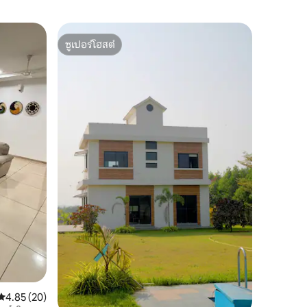
อพาร์ทเมน
ซูเปอร์โฮสต์
โดนใจเก
ลักซ์ 3 ห
ซูเปอร์โฮสต์
โดนใจเก
วิวปาล์ม |
สัมผัสประ
3BHK ที่ทั
เพลิดเพลิ
เงียบสงบจา
พร้อมทีวี
สถานที่
·
พื้นที่ร
อุปกรณ์ค
ห้องนอนใ
หน้าจอขนา
อ่างอาบน
สุดหรู ทีว
สะอาดแล
สำหรับคร
พรีเมียม
คะแนนเฉลี่ย 4.85 จาก 5, 20 รีวิว
4.85 (20)