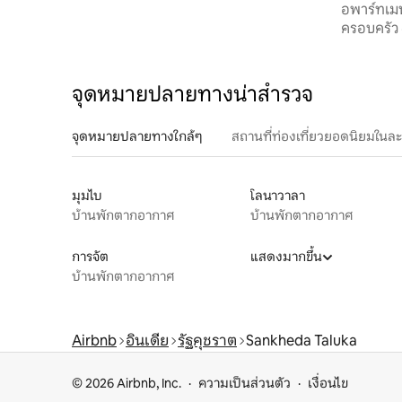
อพาร์ทเมน
ปลอดภัย 
ครอบครัว
จุดหมายปลายทางน่าสำรวจ
จุดหมายปลายทางใกล้ๆ
สถานที่ท่องเที่ยวยอดนิยมในล
มุมไบ
โลนาวาลา
บ้านพักตากอากาศ
บ้านพักตากอากาศ
การจัต
แสดงมากขึ้น
บ้านพักตากอากาศ
Airbnb
อินเดีย
รัฐคุชราต
Sankheda Taluka
© 2026 Airbnb, Inc.
ความเป็นส่วนตัว
เงื่อนไข