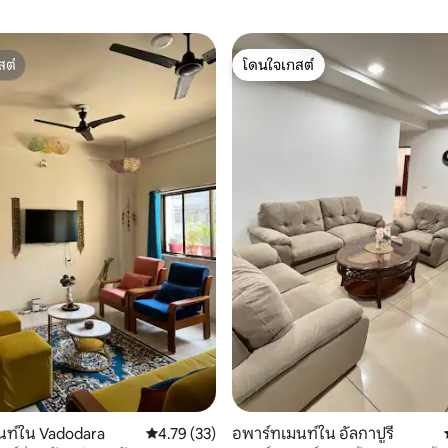
สต์
โดนใจเกสต์
สต์
โดนใจเกสต์
15 รีวิว
นท์ใน Vadodara
คะแนนเฉลี่ย 4.79 จาก 5, 33 รีวิว
4.79 (33)
อพาร์ทเมนท์ใน อัลกาปูรี