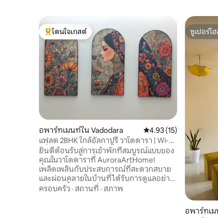
โดนใจเกสต์
ซูเปอร์โฮ
โดนใจเกสต์ที่สุด
ซูเปอร์โฮ
อพาร์ทเมนท์ใน Vadodara
คะแนนเฉลี่ย 4.93 จาก 5, 
4.93 (15)
แฟลต 2BHK ใกล้อัลกาปูรี วาโดดารา | Wi-Fi
| ที่จอดรถ
ยินดีต้อนรับสู่การเข้าพักที่สมบูรณ์แบบของ
คุณในวาโดดาราที่ AuroraArtHome!
เพลิดเพลินกับประสบการณ์ที่สะดวกสบาย
และผ่อนคลายในบ้านที่ได้รับการดูแลอย่าง
สวยงามนี้ เหมาะสำหรับครอบครัว นักเดิน
ครอบครัว
·
สถานที่
·
สภาพ
ทางเพื่อธุรกิจ และการพักผ่อนในวันหยุดสุด
สัปดาห์ Atithi Devo Bhavah! ทำเลสะดวก
อพาร์ทเม
ใกล้กับอัลกาปูรี / สุภานปูรา / สถานีรถไฟ