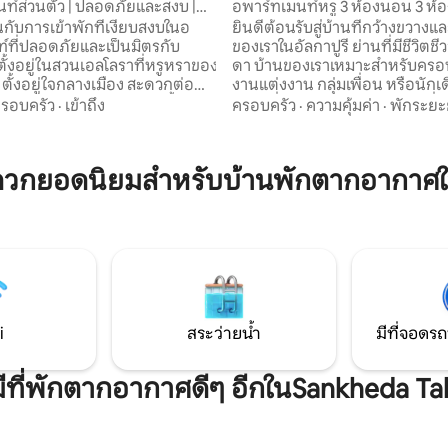
ท์ส่วนตัว | ปลอดภัยและสงบ |
อพาร์ทเมนท์หรู 3 ห้องนอน 3 ห้อ
าร์ค
Prime Alkapuri
นกับการเข้าพักที่เงียบสงบในอ
ยินดีต้อนรับสู่บ้านที่กว้างขวางแล
์ที่ปลอดภัยและเป็นมิตรกับ
ของเราในอัลกาปูรี ย่านที่มีชีวิตช
ั้งอยู่ในสวนเอลโลราที่หรูหราของ
ดา บ้านของเราเหมาะสำหรับครอ
ตั้งอยู่ใจกลางเมือง สะดวกต่อ
งานแต่งงาน กลุ่มเพื่อน หรือนักเ
งไปร้านอาหาร แหล่งช็อปปิ้ง และ
ธุรกิจที่ต้องการเพลิดเพลินกับสิ่งที
รอบครัว
·
เข้าถึง
ครอบครัว
·
ความคุ้มค่า
·
พักระยะ
คัญ ห่างจากสถานีรถไฟ/สถานี
เมืองโดยสามารถเดินทางได้อย่า
ง 10 นาทีและห่างจากสนามบิน 20
สถานีรถไฟอยู่ห่างออกไป 5 นาที
์ทเมนท์อิสระแห่งนี้เหมาะสำหรับ
บินอยู่ห่างออกไป 15 นาที บ้านนี้มีเครื่องปรับ
ดวกยอดนิยมสำหรับบ้านพักตากอากาศใ
กทั้งระยะสั้นและระยะยาว มี
อากาศ เฟอร์นิเจอร์ที่สะดวกสบาย
เงียบสงบสำหรับนักเดินทางคน
ที่มีอุปกรณ์ครบครัน Wi-Fi และพื้น
ัก และครอบครัวที่กำลังมอง
ประทานอาหาร อัลกาปูรีเป็นย่า
ะดวกสบายและความปลอดภัย อ
เมืองที่มีชีวิตชีวา มีร้านค้า คาเฟ่ 
์ที่สว่างทำให้วันของคุณสดใสขึ้น!
อาหารมากมายอยู่ใกล้ ๆ
ึ้นอยู่กับความพร้อมให้บริการ
i
สระว่ายน้ำ
มีที่จอดรถ
มีที่พักตากอากาศดีๆ อีกในSankheda Ta