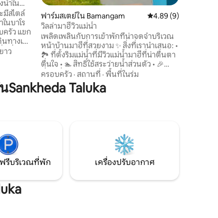
งน้ำใน
ะมีสไตล์
ฟาร์มสเตย์ใน Bamangam
คะแนนเฉลี่ย 4.89 จาก 5
4.89 (9)
ีวาในบาโร
วิลล่ามาฮีวิวแม่น้ำ
บครัว แขก
เพลิดเพลินกับการเข้าพักที่น่าจดจำบริเวณ
ดินทางเพื่อ
หน้าบ้านมาฮีที่สวยงาม ✨ สิ่งที่เรานำเสนอ: •
่ดีที่สุดใน
ยาว
🏞️ ที่ตั้งริมแม่น้ำที่มีวิวแม่น้ำมาฮีที่น่าตื่นตา
งง่ายดาย
ตื่นใจ • 🏊 สิทธิ์ใช้สระว่ายน้ำส่วนตัว • 🎉
 และสนาม
ที่พักที่สมบูรณ์แบบสำหรับการฉลองวันเกิด
ครอบครัว
·
สถานที่
·
พื้นที่ในร่ม
และกิจกรรมของครอบครัว • 🌾 บรรยากาศ
นSankheda Taluka
 ห้องครัว
หมู่บ้านที่เงียบสงบพร้อมสิ่งอำนวยความ
ที่รับ
สะดวกเพื่อการพักผ่อนครบครัน • ไม่ว่าคุณ
นใจกลาง
จะวางแผนพักผ่อนช่วงสุดสัปดาห์ จัดปาร์ตี้
และร้าน
วันเกิด หรือรวมญาติพี่น้อง ฟาร์มสเตย์ริม
แม่น้ำของเรามอบการผสมผสานที่ลงตัว
ระหว่างธรรมชาติ ความสะดวกสบาย และ
การเฉลิมฉลอง
ฟรีบริเวณที่พัก
เครื่องปรับอากาศ
luka