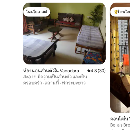
โดนใจเกสต์
โดนใจ
โดนใจเกสต์
โดนใจเกสต
ห้องนอนส่วนตัวใน Vadodara
คะแนนเฉลี่ย 4.8 จาก 5, 
4.8 (30)
สะอาด มีความเป็นส่วนตัว และเป็น
ครอบครัวที่เอาใจใส่
ครอบครัว
·
สถานที่
·
พักระยะยาว
คอนโดใน 
Bella's Br