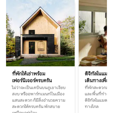
ที่พักให้เช่าพร้อม
ดิจิทัลโนแมด
เฟอร์นิเจอร์ครบครัน
เดินทางเพื่อ
ไม่ว่าจะเป็นเคบินบนภูเขาเงียบ
ที่พักสะดวกสบา
สงบ หรืออพาร์ทเมนท์ในเมือง
และพื้นที่ทำงา
แสนสะดวก ก็มีสิ่งอำนวยความ
ดิจิทัลโนแมดแ
สะดวกให้ครบครัน พักสบาย
ทางไกล
เหมือนอยู่บ้าน