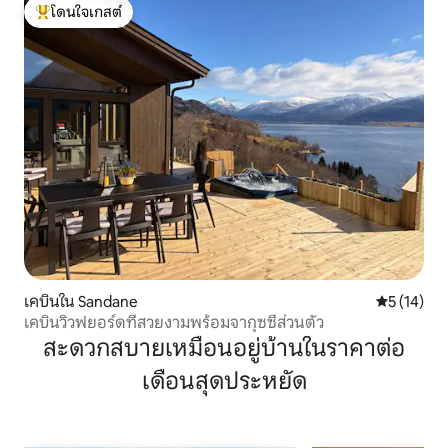
โดนใจเกสต์
โดนใจเกสต์ที่สุด
เคบินใน Sandane
คะแนนเฉลี่ย
5 (14)
เคบินวิวฟยอร์ดที่สวยงามพร้อมจากุซซี่ส่วนตัว
สะดวกสบายเหมือนอยู่บ้านในราคาต่อ
เดือนสุดประหยัด