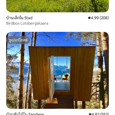
บ้านเล็กใน Stad
คะแนนเฉลี่ย 4.99
4.99 (208)
Birdbox Lotsbergskaara
ซูเปอร์โฮสต์
ซูเปอร์โฮสต์
บ้านต้นไม้ใน Sandane
คะแนนเฉลี่ย 4.8
4.82 (552)