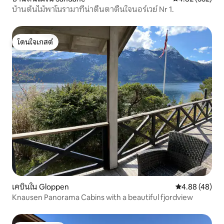
บ้านต้นไม้พาโนรามาที่น่าตื่นตาตื่นใจนอร์เวย์ Nr 1.
โดนใจเกสต์
โดนใจเกสต์
เคบินใน Gloppen
คะแนนเฉลี่ย 4.
4.88 (48)
Knausen Panorama Cabins with a beautiful fjordview