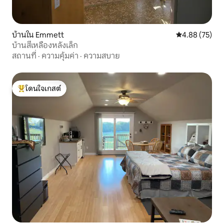
บ้านใน Emmett
คะแนนเฉลี่ย 4.
4.88 (75)
บ้านสีเหลืองหลังเล็ก
สถานที่
·
ความคุ้มค่า
·
ความสบาย
โดนใจเกสต์
โดนใจเกสต์ที่สุด