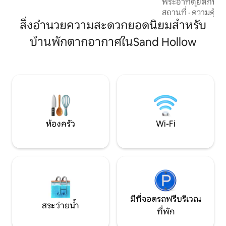
พระอาทิตย์ตกที่
นาทีไปยังเส้นทางธรรมชาติและสนามเด็ก
หลัง จากนั้นก็พักผ
สถานที่
·
ความคุ้มค่
เล่นขนาดใหญ่ สนามกอล์ฟเซ็นเทนเนียลอยู่
ที่มีอุปกรณ์ครบครัน
สิ่งอำนวยความสะดวกยอดนิยมสำหรับ
ห่างออกไปเพียง 6 นาทีเช่นกัน
ควีนไซส์ 2 เตียง 
บ้านพักตากอากาศในSand Hollow
ครัวเล็ก ห้องน้ำเต
เช็คอินด้วยตนเอง
ทางหลวงหมายเลข 16 
ไวน์ในท้องถิ่น สน
เซ็นเตอร์ และโบอิซ
ครอบครัว คู่รัก แล
เลย์
ห้องครัว
Wi-Fi
มีที่จอดรถฟรีบริเวณ
สระว่ายน้ำ
ที่พัก