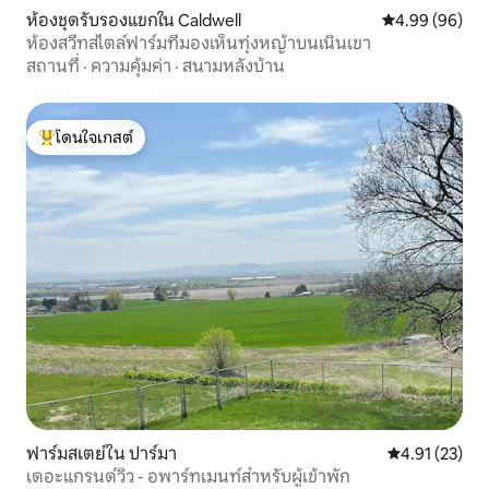
ห้องชุดรับรองแขกใน Caldwell
คะแนนเฉลี่ย 4.9
4.99 (96)
ห้องสวีทสไตล์ฟาร์มที่มองเห็นทุ่งหญ้าบนเนินเขา
สถานที่
·
ความคุ้มค่า
·
สนามหลังบ้าน
โดนใจเกสต์
โดนใจเกสต์ที่สุด
ฟาร์มสเตย์ใน ปาร์มา
คะแนนเฉลี่ย 4.
4.91 (23)
เดอะแกรนด์วิว - อพาร์ทเมนท์สำหรับผู้เข้าพัก