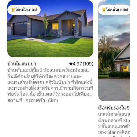
โดนใจเกสต์
โดนใจเกสต์
โดนใจเกสต์ที่สุด
โดนใจเกสต์ที่สุด
บ้านใน แนมปา
คะแนนเฉลี่ย 4.97 จาก 5, 109 รีวิว
4.97 (109)
บ้านต้นแอปเปิ้ล 3 ห้องนอนพร้อมห้องเล่น
เกมและอ่างน้ำร้อน
ยินดีต้อนรับสู่ที่พักที่สะดวกสบายและ
เหมาะสำหรับครอบครัวในนัมปา ที่พักแห่งนี้
เหมาะอย่างยิ่งสำหรับการเข้าร่วมกิจกรรมที่
ฟอร์ด ไอดาโฮ เซ็นเตอร์ (ห่างออกไปเพียง
2.5 ไมล์) หรือการพักผ่อน โดยสามารถเดิน
สถานที่
·
ครอบครัว
·
เงียบ
ทางไปยังโบอิซีและที่อื่นๆ ได้อย่างสะดวก
เรือนรับรองใน Star
สบายผ่านทางด่วน ที่พักแห่งนี้มีเตียงคิง
เกสต์เฮาส์แสนสงบ
ไซส์ของ King Sleep Number ตัวเลือกที่พัก
สตาร์ฮาเว่น
ผ่อนคลายที่ Star H
เพิ่มเติม ได้แก่ เตียงควีนไซส์ เตียงสองชั้น
2 ชั้นแบบแยกตัวบน
และอ่างน้ำร้อนขนาดใหญ่ที่นั่งสบาย ด้าน
ของ Star เพลิดเพล
นอกเป็นพื้นที่เล่นและปิกนิก และเดิน 6