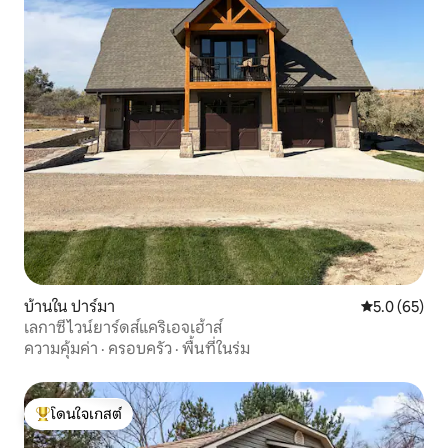
บ้านใน ปาร์มา
คะแนนเฉลี่ย 5
5.0 (65)
เลกาซีไวน์ยาร์ดส์แคริเอจเฮ้าส์
ความคุ้มค่า
·
ครอบครัว
·
พื้นที่ในร่ม
โดนใจเกสต์
โดนใจเกสต์ที่สุด