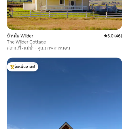
บ้านใน Wilder
คะแนนเฉลี่ย 5
5.0 (46)
The Wilder Cottage
สถานที่
·
แม่น้ำ
·
คุณภาพการนอน
โดนใจเกสต์
โดนใจเกสต์ที่สุด