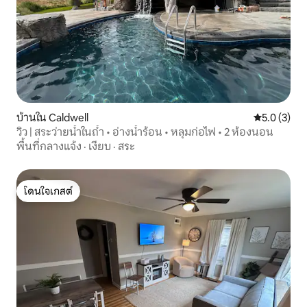
บ้านใน Caldwell
คะแนนเฉลี่ย 
5.0 (3)
วิว | สระว่ายน้ำในถ้ำ • อ่างน้ำร้อน • หลุมก่อไฟ • 2 ห้องนอน
พื้นที่กลางแจ้ง
·
เงียบ
·
สระ
โดนใจเกสต์
โดนใจเกสต์