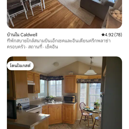
บ้านใน Caldwell
คะแนนเฉลี่ย 4.
4.92 (78)
ที่พักสบายใกล้สนามบินเอ็กเซคและอินเดียนครีกพลาซ่า
ครอบครัว
·
สถานที่
·
เช็คอิน
โดนใจเกสต์
โดนใจเกสต์