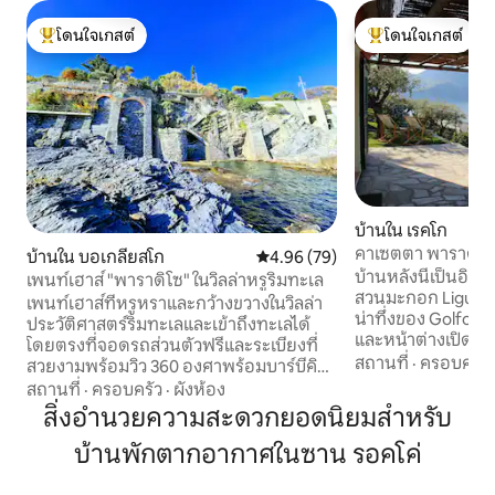
โดนใจเกสต์
โดนใจเกสต์
โดนใจเกสต์ที่สุด
โดนใจเกสต์ที่สุด
บ้านใน เรคโก
คาเซตตา พาราดีโ
บ้านใน บอเกลียสโก
คะแนนเฉลี่ย 4.96 จาก 5, 79 รีวิว
4.96 (79)
บ้านหลังนี้เป็นอิสระ
เพนท์เฮาส์ "พาราดิโซ" ในวิลล่าหรูริมทะเล
สวนมะกอก Ligurian ท
เพนท์เฮาส์ที่หรูหราและกว้างขวางในวิลล่า
น่าทึ่งของ Golfo P
ประวัติศาสตร์ริมทะเลและเข้าถึงทะเลได้
และหน้าต่างเปิดจ
โดยตรงที่จอดรถส่วนตัวฟรีและระเบียงที่
กูเรียไปยัง Monte d
สถานที่
·
ครอบครัว
สวยงามพร้อมวิว 360 องศาพร้อมบาร์บีคิว
อากาศแจ่มใสไปยังห
และโซลาเรียมสำหรับการใช้งานพิเศษ
สถานที่
·
ครอบครัว
·
ผังห้อง
คอร์ซิกา ทะเล (500
เครื่องปรับอากาศ ทางออกที่ไม่เหมือนใคร
สิ่งอำนวยความสะดวกยอดนิยมสำหรับ
สามารถเดินทางไปย
และไม่เหมือนใคร เดิน 5 นาทีจากสถานี
Portofino (3 กม.) 
บ้านพักตากอากาศในซาน รอคโค่
รถไฟ (มีรถไฟเชื่อมต่อไปยังชิงค์แทร์เร, ซาน
เท่านั้นแต่ยังสามา
ตา มาร์เกอริตา/ปอร์โตฟีโน, คามอลยี และ
แบบพาโนรามาเจนัว -
เจนัว) ที่จอดรถ 2 คันในสวน: ความสะดวก