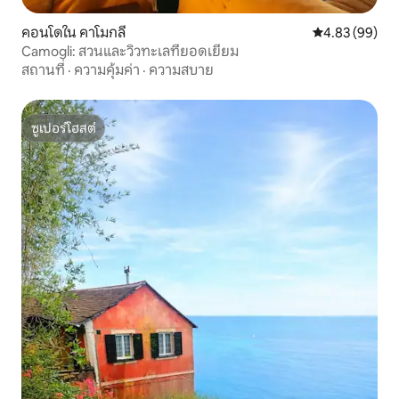
คอนโดใน คาโมกลี
คะแนนเฉลี่ย 4.
4.83 (99)
Camogli: สวนและวิวทะเลที่ยอดเยี่ยม
สถานที่
·
ความคุ้มค่า
·
ความสบาย
ซูเปอร์โฮสต์
ซูเปอร์โฮสต์