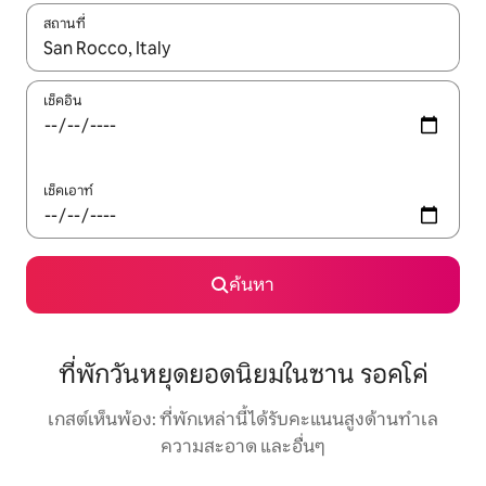
สถานที่
ใช้ลูกศรขึ้นลง หรือใช้การสัมผัสหรือปัด เพื่อสำรวจผลการค้นหา
เช็คอิน
เช็คเอาท์
ค้นหา
ที่พักวันหยุดยอดนิยมในซาน รอคโค่
เกสต์เห็นพ้อง: ที่พักเหล่านี้ได้รับคะแนนสูงด้านทำเล
ความสะอาด และอื่นๆ