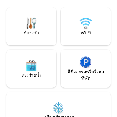
12 กม. (SS1 Aurelia
สบายอันล้ำค่าใน Liguria! ติดทะเลบน
หน้าผาส่วนตัว ร้านอาหารและร้านค้าอยู่ใน
ระยะเดินถึงได้
ห้องครัว
Wi-Fi
มีที่จอดรถฟรีบริเวณ
สระว่ายน้ำ
ที่พัก