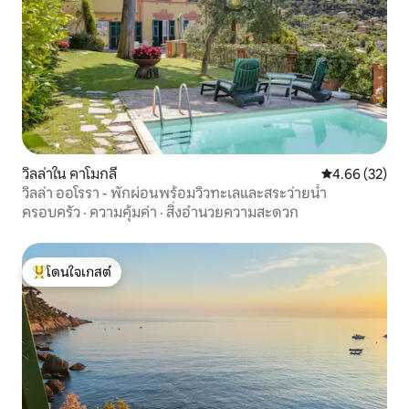
วิลล่าใน คาโมกลี
คะแนนเฉลี่ย 4.
4.66 (32)
วิลล่า ออโรรา - พักผ่อนพร้อมวิวทะเลและสระว่ายน้ำ
ครอบครัว
·
ความคุ้มค่า
·
สิ่งอำนวยความสะดวก
โดนใจเกสต์
โดนใจเกสต์ที่สุด