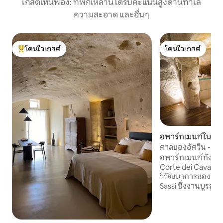
เกสต์เห็นพ้อง: ที่พักเหล่านี้ได้รับคะแนนสูงด้านทำเล
ความสะอาด และอื่นๆ
โดนใจเกสต์
โดนใจเกสต์
โดนใจเกสต์ที่สุด
โดนใจเกสต์
อพาร์ทเมนท์ใน มา
ศาลของอัศวิน - เด
รา
อพาร์ทเมนท์ทั้ง 4
Corte dei Cavalieri
วิวัฒนาการของวิถี
Sassi ซึ่งงานบูรณ
การจนถึงตอนนี้ยัง
งานปรับปรุงล่าสุดแ
ที่อยู่อาศัยโบราณแห