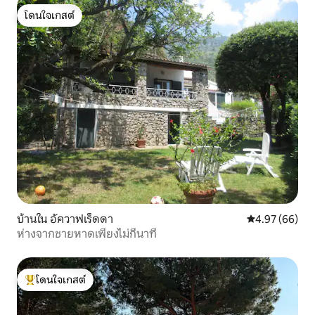
โดนใจเกสต์
โดนใจเกสต์
บ้านใน อัควาฟเร็ดดา
คะแนนเฉลี่ย 4.
4.97 (66)
ห่างจากชายหาดเพียงไม่กี่นาที
โดนใจเกสต์
โดนใจเกสต์ที่สุด