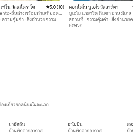
ท์ใน วัลเล่โดราโด
คะแนนเฉลี่ย 5.0 จาก 5, 10 รีวิว
5.0 (10)
คอนโดใน นูเอโว วัลลาร์ตา
ento-ชั้นล่างพร้อมทำเลที่ยอด
นูเอโบ นายาริต กินตา ซาน มิเกล
·
ความคุ้มค่า
·
สิ่งอำนวยความ
สถานที่
·
ความคุ้มค่า
·
สิ่งอำนวย
สะดวก
47 รีวิว
ท่องเที่ยวยอดนิยมในละแวก
มาซัตลัน
ซาโปปัน
เล
บ้านพักตากอากาศ
บ้านพักตากอากาศ
บ้