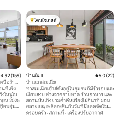
บ้านใน เป
โดนใจเกสต์
โดนใจ
Casita ที่
โดนใจเกสต์ที่สุด
โดนใจเกส
ฝักบัวกลา
Casa Los
ปาล์มที่
โอเอซิสเ
บายาร์ตา บ
ในย่านที
ครอบครัว
ผสมผสาน
ความสบาย
ตัว ฝักบั
ะแนนเฉลี่ย 4.92 จาก 5, 159 รีวิว
4.92 (159)
บ้านใน II
คะแนนเฉลี่ย 5.0 จาก 5,
5.0 (22)
สดชื่น และ
เหนือร้าน
บ้านแทสเมเนีย
ที่พักที่ 
ที่เพิ่ง
ทาสเมเนียเฮ้าส์ตั้งอยู่ในชุมชนที่มีรั้วรอบและ
สิบ มันเป
วิงในนูโบ
เงียบสงบ ห่างจากชายหาด ร้านอาหาร และ
ให้นานกว่า
ุนายน 2025
สถานบันเทิงยามค่ำคืนเพียงไม่กี่นาที ผ่อน
ี่อบอุ่น
คลายและเพลิดเพลินกับวันที่มีแดดจัดริม
ขึ้น นอน
สระว่ายน้ำส่วนรวมหรือเดินเล่นรอบๆ ย่าน
ครอบครัว
·
สถานที่
·
เครื่องปรับอากาศ
 1 ห้อง
ที่พักอย่างเงียบสงบ ทำเลที่สมบูรณ์แบบใกล้
์ครบครัน
กับบูเซเรียสและนูโยโนยาริต พร้อมเข้าถึง
ร็วสูง
ชายหาด ร้านกาแฟ สถานบันเทิงยามค่ำคืน
นที่
วิดันต้าเวิลด์ และซีร์กดูโซเลย์ใหม่ได้ง่าย