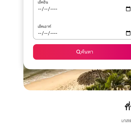
เช็คอิน
เช็คเอาท์
ค้นหา
ท
เกสต