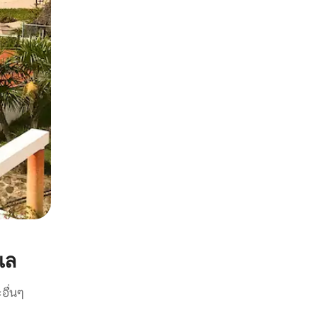
เล
อื่นๆ