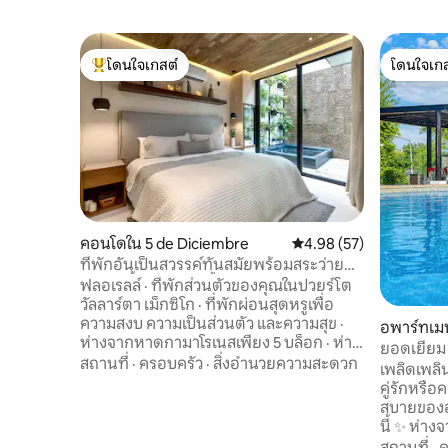
โดนใจเกสต์
โดนใจเกส
โดนใจเกสต์ที่สุด
โดนใจเกส
คอนโดใน 5 de Diciembre
คะแนนเฉลี่ย 4.98 จาก 5, 
4.98 (57)
ที่พักอันเป็นสวรรค์ทันสมัยพร้อมสระว่ายน้ำ
อินฟินิตี้และสระแช่น้ำส่วนตัว
ฟลอเรลล์ · ที่พักส่วนตัวของคุณในปวยร์โต
วัลลาร์ตา เม็กซิโก · ที่พักผ่อนสุดหรูเพื่อ
ความสงบ ความเป็นส่วนตัว และความสุข ·
อพาร์ทเมน
ห่างจากหาดกามาโรเนสเพียง 5 บล็อก · ห่าง
ยอดเยี่ยม
จากทางเดินริมทะเลมาเลคอน 1.3 กิโลเมตร
สถานที่
·
ครอบครัว
·
สิ่งอำนวยความสะดวก
เพลิดเพล
· สระว่ายน้ำส่วนตัว · สระว่ายน้ำอินฟินิตี้บน
คู่รักหรื
ดาดฟ้า + ระเบียงชมวิวทะเล · ลานระเบียง
สบายของอ
ส่วนตัวพร้อมกำแพงสีเขียวชอุ่มและน้ำตก ·
นี้ ✨ ห่างจากท่าเรือ ท่าอากาศยาน ชายหาด
เตียงคิงไซส์ + โซฟาเบด (นอนได้ 4 คน) · ทีวี
ร้านอาหาร 
สถานที่
·
ค