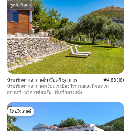
ซูเปอร์โฮสต์
ซูเปอร์โฮสต์
บ้านพักตากอากาศใน เวียตรี ซุล มาเร
คะแนนเฉลี่ย 4.
4.83 (18)
บ้านพักตากอากาศพร้อมระเบียงวิวทะเลและที่จอดรถ
สถานที่
·
บริการต้อนรับ
·
พื้นที่กลางแจ้ง
โดนใจเกสต์
โดนใจเกสต์