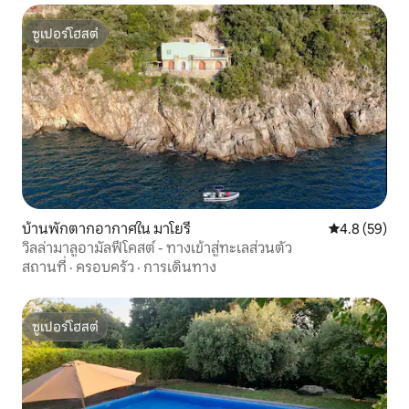
ซูเปอร์โฮสต์
ซูเปอร์โฮสต์
บ้านพักตากอากาศใน มาโยรี
คะแนนเฉลี่ย 4
4.8 (59)
วิลล่ามาลูอามัลฟีโคสต์ - ทางเข้าสู่ทะเลส่วนตัว
สถานที่
·
ครอบครัว
·
การเดินทาง
ซูเปอร์โฮสต์
ซูเปอร์โฮสต์