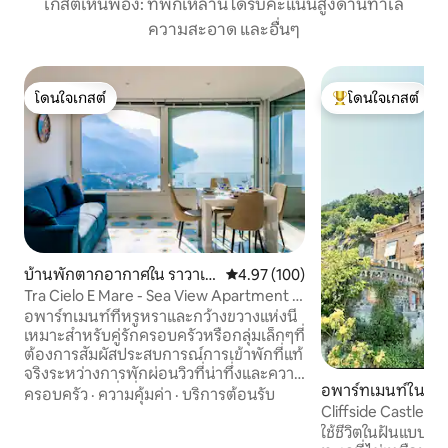
เกสต์เห็นพ้อง: ที่พักเหล่านี้ได้รับคะแนนสูงด้านทำเล
ความสะอาด และอื่นๆ
โดนใจเกสต์
โดนใจเกสต์
โดนใจเกสต์
โดนใจเกสต์ที่สุด
บ้านพักตากอากาศใน ราวาเอ
คะแนนเฉลี่ย 4.97 จาก 5, 100 รีวิว
4.97 (100)
ลโล
Tra Cielo E Mare - Sea View Apartment in
Ravello
อพาร์ทเมนท์ที่หรูหราและกว้างขวางแห่งนี้
เหมาะสำหรับคู่รักครอบครัวหรือกลุ่มเล็กๆที่
ต้องการสัมผัสประสบการณ์การเข้าพักที่แท้
จริงระหว่างการพักผ่อนวิวที่น่าทึ่งและความ
อพาร์ทเมนท์ใน ซาแ
สะดวกสบาย สิ่งที่คุณจะพบ: • ห้องนอน 2
ครอบครัว
·
ความคุ้มค่า
·
บริการต้อนรับ
Cliffside Castle วิ
ห้องที่ตกแต่งอย่างมีรสนิยมและน่าอยู่ •
ห้องน้ำทันสมัย 2 ห้องเหมาะสำหรับความ
ใช้ชีวิตในฝันแบบอ