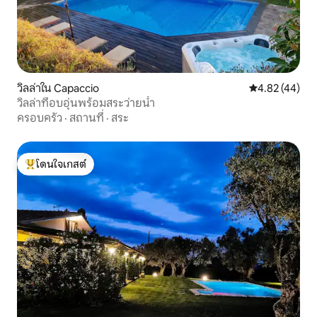
วิลล่าใน Capaccio
คะแนนเฉลี่ย 4.
4.82 (44)
วิลล่าที่อบอุ่นพร้อมสระว่ายน้ำ
ครอบครัว
·
สถานที่
·
สระ
โดนใจเกสต์
โดนใจเกสต์ที่สุด