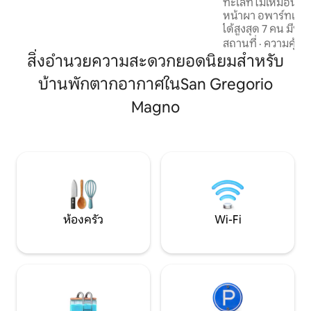
เป็นส่วนตัวและความสะดวกสบาย • ห้องนั่ง
ทะเลที่ไม่เหมือนใ
เล่นที่สว่างสดใสและเข้าถึงระเบียงพาโนรา
หน้าผา อพาร์ทเมนท์
มาได้โดยตรงซึ่งคุณสามารถรับประทาน
ได้สูงสุด 7 คน มีห้อ
อาหารเช้าในขณะที่ชื่นชมทะเลหรือจิบ
เพดานโค้ง และรายละ
สถานที่
·
ความคุ้มค่
เครื่องดื่มเรียกน้ำย่อยยามพระอาทิตย์
ทาสีด้วยมือ เหมาะสำ
สิ่งอำนวยความสะดวกยอดนิยมสำหรับ
ตกดิน • ห้องครัวมีทุกอย่างที่คุณต้องการ
หรือกลุ่มเล็ก เดิน
เพื่อให้รู้สึกเหมือนอยู่บ้าน • ที่จอดรถส่วนตัว
บ้านพักตากอากาศในSan Gregorio
ศูนย์กลางประวัติศา
ฟรี 2 คันความหรูหราที่แท้จริงบนชายฝั่ง
Mare อัญมณีแรกขอ
Magno
อามัลฟี! บ้านพักแห่งนี้ตั้งอยู่ในทำเลที่เงียบ
อยู่ห่างจากซาเลร์โ
สงบเดินเพียงไม่กี่นาทีจาก Piazza Duomo,
เอสเปรสโซรสเข้มข้
Villa Rufolo, ร้านค้าและร้านอาหาร
และไวน์ท้องถิ่นยา
รับการโอบกอดจากปร
รันดร์
ห้องครัว
Wi-Fi