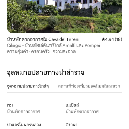
บ้านพักตากอากาศใน Cava de' Tirreni
คะแนนเฉลี่ย 4.
4.94 (18)
Ciliegio - บ้านสไตล์คันทรีใกล้ Amalfi และ Pompei
ความคุ้มค่า
·
ครอบครัว
·
ความสะอาด
จุดหมายปลายทางน่าสำรวจ
จุดหมายปลายทางใกล้ๆ
สถานที่ท่องเที่ยวยอดนิยมในละแวก
โรม
เนเปิลส์
บ้านพักตากอากาศ
บ้านพักตากอากาศ
ปาแลร์โมนครหลวง
ติรานา