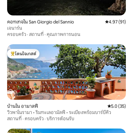
คอทเทจใน San Giorgio del Sannio
คะแนนเฉลี่ย 4.
4.97 (91)
เจนาร์น
ครอบครัว
·
สถานที่
·
คุณภาพการนอน
โดนใจเกสต์
โดนใจเกสต์ที่สุด
บ้านใน อามาลฟี
คะแนนเฉลี่ย 5
5.0 (35)
วิวพาโนรามา • ริมทะเลอามัลฟี • ระเบียงพร้อมบาร์บีคิว
สถานที่
·
ครอบครัว
·
บริการต้อนรับ