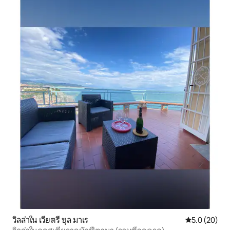
วิลล่าใน เวียตรี ซุล มาเร
คะแนนเฉลี่ย 5
5.0 (20)