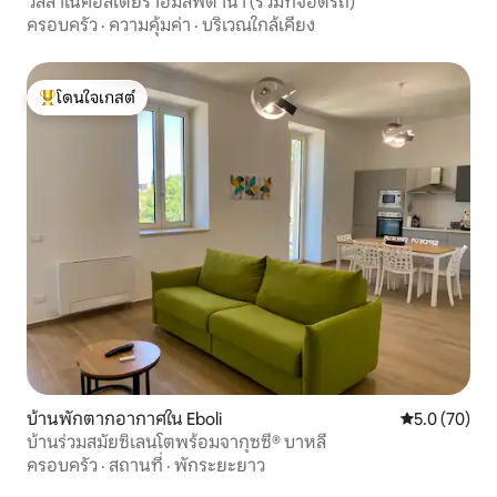
วิลล่าในคอสเตียราอมัลฟีตานา (รวมที่จอดรถ)
ครอบครัว
·
ความคุ้มค่า
·
บริเวณใกล้เคียง
โดนใจเกสต์
โดนใจเกสต์ที่สุด
บ้านพักตากอากาศใน Eboli
คะแนนเฉลี่ย 5
5.0 (70)
บ้านร่วมสมัยซิเลนโตพร้อมจากุซซี่® บาหลี
ครอบครัว
·
สถานที่
·
พักระยะยาว