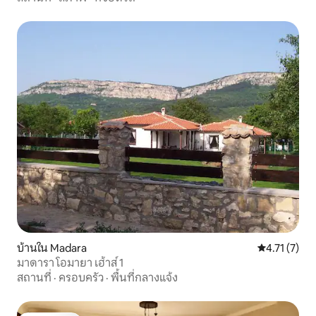
บ้านใน Madara
คะแนนเฉลี่ย 4
4.71 (7)
มาดารา โอมายา เฮ้าส์ 1
สถานที่
·
ครอบครัว
·
พื้นที่กลางแจ้ง