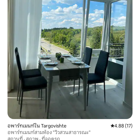
อพาร์ทเมนท์ใน Targovishte
คะแนนเฉลี่ย 4.
4.88 (17)
อพาร์ทเมนท์สามห้อง "วิวสวนสาธารณะ"
สถานที่
·
สภาพ
·
ที่จอดรถ