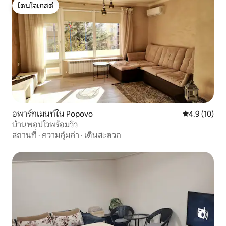
โดนใจเกสต์
โดนใจเกสต์
อพาร์ทเมนท์ใน Popovo
คะแนนเฉลี่ย 4
4.9 (10)
บ้านพอปโวพร้อมวิว
สถานที่
·
ความคุ้มค่า
·
เดินสะดวก