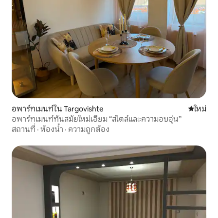
อพาร์ทเมนท์ใน Targovishte
ที่พักใหม่
ใหม่
อพาร์ทเมนท์ทันสมัยใหม่เอี่ยม “สไตล์และความอบอุ่น”
สถานที่
·
ห้องน้ำ
·
ความถูกต้อง