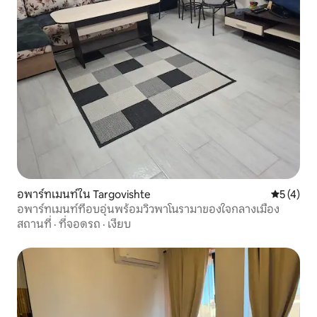
อพาร์ทเมนท์ใน Targovishte
คะแนนเฉลี่
5 (4)
อพาร์ทเมนท์ที่อบอุ่นพร้อมวิวพาโนรามาของใจกลางเมือง
สถานที่
·
ที่จอดรถ
·
เงียบ