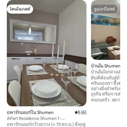
โดนใจเกสต์
ซูเปอร์โฮสต์
โดนใจเกสต์
ซูเปอร์โฮสต์
บ้านใน Shumen
บ้านในใจกลางเมือ
ยินดีต้อนรับสู่บ้า
ครันของเรา ซึ่งตั้ง
อย่างยิ่งสำหรับการ
ธุรกิจ หรือการเที่ยว
เยี่ยม - ศาลากลาง,
ครอบครัว
·
สถานที่
เดินกลางเมือง, ร้า
เข้าและสนามหญ้าส่วน
อพาร์ทเมนท์ใน Shumen
คะแนนเฉลี่ย 5 จาก 5, 6 รีวิว
5 (6)
ขวางพร้อมห้องครัว
APart Residence Shumen 1 -
ห้องครัวที่มีอุปกรณ
อพาร์ตเมนต์ 1 ห้องนอน
อพาร์ทเมนท์กว้างขวาง (≈ 70 ตร.ม.) ตั้งอยู่
รวดเร็วและทีวี เครื