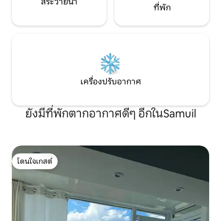
สระว่ายน้ำ
ที่พัก
เครื่องปรับอากาศ
ยังมีที่พักตากอากาศดีๆ อีกในSamuil
โดนใจเกสต์
โดนใจเกสต์