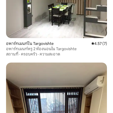
อพาร์ทเมนท์ใน Targovishte
คะแนนเฉลี่ย 4
4.57 (7)
อพาร์ทเมนท์หรู 2 ห้องนอนใน Targovishte
สถานที่
·
ครอบครัว
·
ความสะอาด