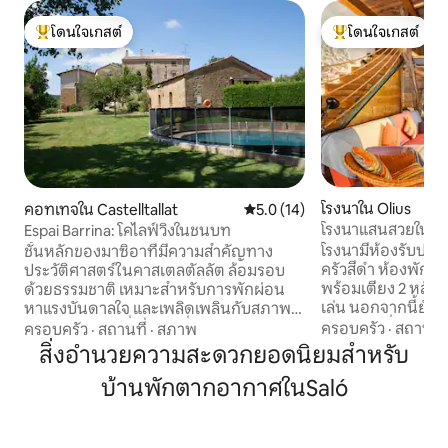
โดนใจเกสต์
โดนใจเกสต์
โดนใจเกสต์ที่สุด
โดนใจเกสต์ที่สุด
โรงนาใน Olius
คอทเทจใน Castelltallat
คะแนนเฉลี่ย 5.0 จาก 5, 14 รีวิว
5.0 (14)
โรงนาแสนสวยในหุบ
Espai Barrina: โคไลฟ์วิงในชนบท
โรงนามีห้องรับปร
ชั้นหลักของมาซิอาที่มีความสำคัญทาง
ครัวสีดำ ห้องพักพร
ประวัติศาสตร์ในคาสเตลตัลลัต ล้อมรอบ
พร้อมเตียง 2 หลัง
ด้วยธรรมชาติ เหมาะสำหรับการพักผ่อน
เล่น นอกจากนี้ยังมี
หาแรงบันดาลใจ และเพลิดเพลินกับสภาพ
หน้าต่างเพื่อให้
แวดล้อมชนบทที่แท้จริง ที่พักมีห้องนอนคู่ 5
ครอบครัว
·
สถานที่
ครอบครัว
·
สถานที่
·
สภาพ
อาบน้ำได้ เตาผิง สระว่ายน้ำ และแม่น้ำ และ
ห้องและห้องนอนเดี่ยว 1 ห้อง ห้องน้ำเต็ม
สิ่งอำนวยความสะดวกยอดนิยมสำหรับ
บรรยากาศที่มีศาส
รูปแบบ 2 ห้อง ห้องรับประทานอาหาร 2
บ้านพักตากอากาศในSaló
ประกอบด้วยโบสถ์แ
ห้อง พื้นที่ทำงาน 1 ห้อง และห้องครัวที่มี
พระศพ สุสานแบบโมเ
อุปกรณ์ครบครันพร้อมระเบียง ความจุ
ห่างออกไป 5 นาที 
สูงสุด: ผู้เข้าพัก 11 คน ด้านนอกมีสวนและ
ในชนบทอยู่ห่างออก
สระว่ายน้ำที่ใช้ร่วมกับคนที่อาศัยอยู่ในมาซิ