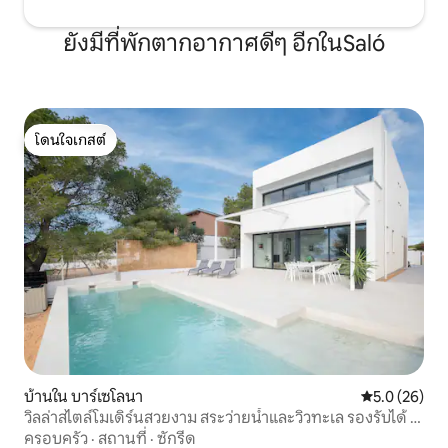
ยังมีที่พักตากอากาศดีๆ อีกในSaló
โดนใจเกสต์
โดนใจเกสต์
บ้านใน บาร์เซโลนา
คะแนนเฉลี่ย 5
5.0 (26)
วิลล่าสไตล์โมเดิร์นสวยงาม สระว่ายน้ำและวิวทะเล รองรับได้ 8
คน
ครอบครัว
·
สถานที่
·
ซักรีด