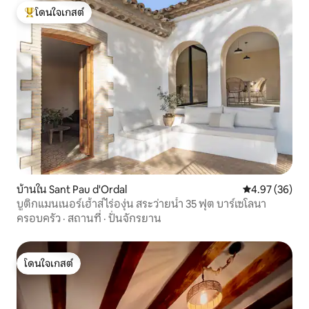
โดนใจเกสต์
โดนใจเกสต์ที่สุด
บ้านใน Sant Pau d'Ordal
คะแนนเฉลี่ย 4.
4.97 (36)
บูติกแมนเนอร์เฮ้าส์ ไร่องุ่น สระว่ายน้ำ 35 ฟุต บาร์เซโลนา
ครอบครัว
·
สถานที่
·
ปั่นจักรยาน
โดนใจเกสต์
โดนใจเกสต์