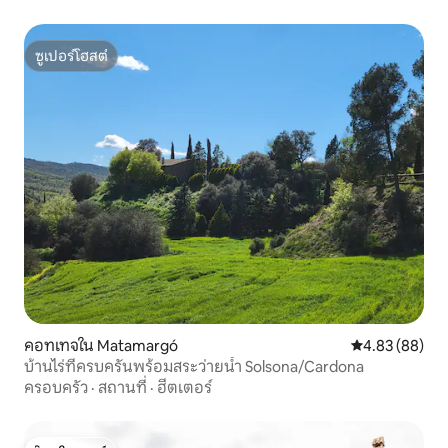
ซูเปอร์โฮสต์
ซูเปอร์โฮสต์
คอทเทจใน Matamargó
คะแนนเฉลี่ย 4.
4.83 (88)
บ้านไร่ที่ครบครันพร้อมสระว่ายน้ำ Solsona/Cardona
ครอบครัว
·
สถานที่
·
ฮีตเตอร์