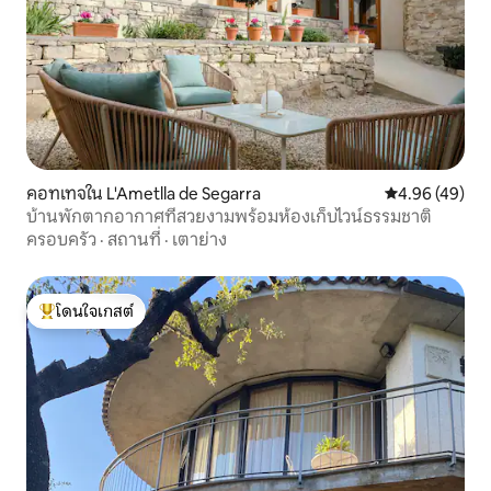
คอทเทจใน L'Ametlla de Segarra
คะแนนเฉลี่ย 4.
4.96 (49)
บ้านพักตากอากาศที่สวยงามพร้อมห้องเก็บไวน์ธรรมชาติ
ครอบครัว
·
สถานที่
·
เตาย่าง
โดนใจเกสต์
โดนใจเกสต์ที่สุด