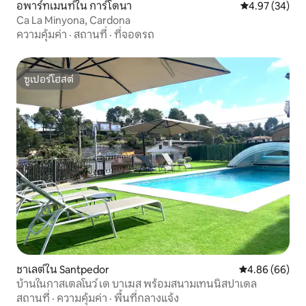
อพาร์ทเมนท์ใน การ์โดนา
คะแนนเฉลี่ย 4.
4.97 (34)
Ca La Minyona, Cardona
ความคุ้มค่า
·
สถานที่
·
ที่จอดรถ
ซูเปอร์โฮสต์
ซูเปอร์โฮสต์
ชาเลต์ใน Santpedor
คะแนนเฉลี่ย 4.8
4.86 (66)
บ้านในกาสเตลโนว์ เด บาเฆส พร้อมสนามเทนนิสปาเดล
สถานที่
·
ความคุ้มค่า
·
พื้นที่กลางแจ้ง