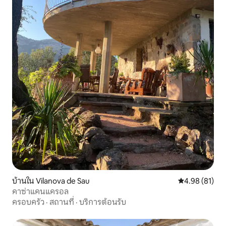
บ้านใน Vilanova de Sau
คะแนนเฉลี่ย 4.
4.98 (81)
คาซ่าแคนแครอล
ครอบครัว
·
สถานที่
·
บริการต้อนรับ