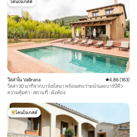
โดนใจเกสต์
โดนใจเกสต์
วิลล่าใน Vallirana
คะแนนเฉลี่ย 4.8
4.86 (163)
วิลล่า 30 นาทีจากบาร์เซโลนา พร้อมสระว่ายน้ำและบาร์บีคิว
ความคุ้มค่า
·
สถานที่
·
ผังห้อง
โดนใจเกสต์
โดนใจเกสต์ที่สุด