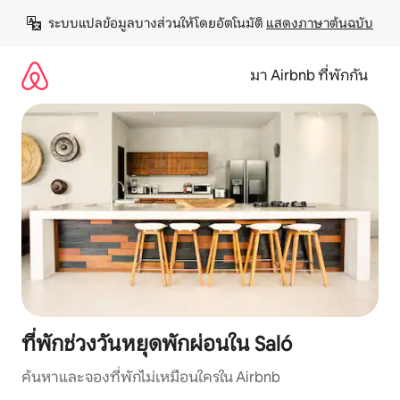
ข้าม
ระบบแปลข้อมูลบางส่วนให้โดยอัตโนมัติ 
แสดงภาษาต้นฉบับ
ไป
ยัง
เนื้อหา
มา Airbnb ที่พักกัน
ที่พักช่วงวันหยุดพักผ่อนใน Saló
ค้นหาและจองที่พักไม่เหมือนใครใน Airbnb