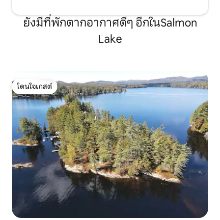
ยังมีที่พักตากอากาศดีๆ อีกในSalmon
Lake
โดนใจเกสต์
โดนใจเกสต์