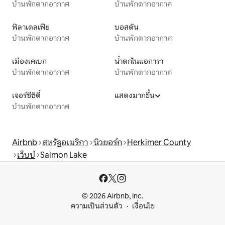
บ้านพักตากอากาศ
บ้านพักตากอากาศ
ฟิลาเดลเฟีย
บอสตัน
บ้านพักตากอากาศ
บ้านพักตากอากาศ
เมืองเคเบก
น้ำตกไนแอการา
บ้านพักตากอากาศ
บ้านพักตากอากาศ
เจอร์ซีซิตี้
แสดงมากขึ้น
บ้านพักตากอากาศ
Airbnb
สหรัฐอเมริกา
นิวยอร์ก
Herkimer County
เว็บบ์
Salmon Lake
© 2026 Airbnb, Inc.
ความเป็นส่วนตัว
เงื่อนไข