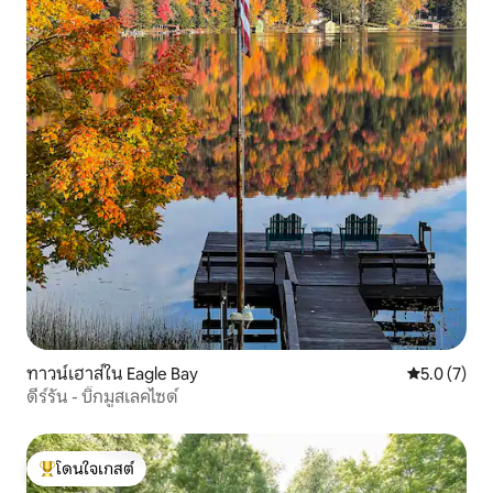
ทาวน์เฮาส์ใน Eagle Bay
คะแนนเฉลี่ย 
5.0 (7)
ดีร์รัน - บิ๊กมูสเลคไซด์
โดนใจเกสต์
โดนใจเกสต์ที่สุด