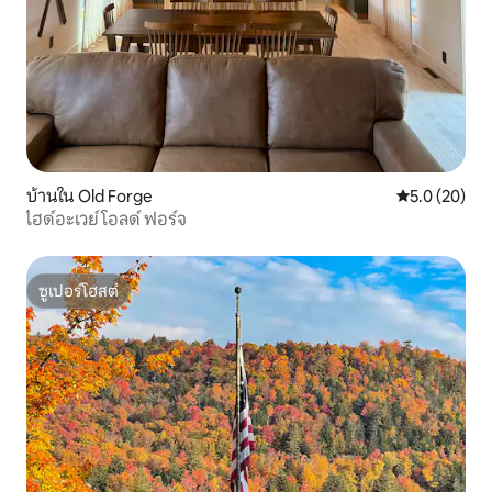
บ้านใน Old Forge
คะแนนเฉลี่ย 5
5.0 (20)
ไฮด์อะเวย์ โอลด์ ฟอร์จ
ซูเปอร์โฮสต์
ซูเปอร์โฮสต์