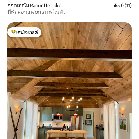
คอทเทจใน Raquette Lake
คะแนนเฉลี่ย 5
5.0 (11)
ที่พักคอทเทจบนเกาะส่วนตัว
โดนใจเกสต์
โดนใจเกสต์ที่สุด