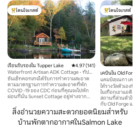
โดนใจเกสต์
โดนใจเกสต์
โดนใจเกสต์ที่สุด
โดนใจเกสต์ที่สุด
เรือนรับรองใน Tupper Lake
คะแนนเฉลี่ย 4.97 จาก 5, 141 รีวิว
4.97 (141)
Waterfront Artisan ADK Cottage - ทัป
เคบินใน Old Forge
เปอร์เลค
ซันเซ็ทคอทเทจได้รับการทำความสะอาด
แคมป์เซเนกา เคบิน AD
ตามมาตรฐานการทำความสะอาดที่พัก
ซาวน่ากลางแจ้ง
ให้รางวัลตัวเองที่
COVID -19 ของ CDC ก่อนที่คุณจะไปพัก
ในเทือกเขาแอดิรอ
ผ่อนที่นั่น Sunset Cottage อยู่ห่างจาก
สถานที่ส่วนตัวในย่
Tupper Lake เพียง 15 ฟุตมีจุดทรายสำหรับ
กับ Old Forge และ 
ปล่อยเรือแคนู/เรือคายัคและท่าเรือขนาด
บรรยากาศที่เต็มไปด
สิ่งอำนวยความสะดวกยอดนิยมสำหรับ
ใหญ่ที่คุณสามารถจอดเรือพาวเวอร์โบ๊ทได้
ความสะดวกที่พิถี
หากคุณนำเรือยนต์มาด้วย ที่นั่งในท่าเทียบ
บ้านพักตากอากาศในSalmon Lake
ชนบทที่ทันสมัย แม้
เรือและว่ายน้ำพร้อมบันไดที่เป็นมิตรกับ
ฝักบัวอาบน้ำเพื่อ
สุนัข หลุมก่อไฟพร้อมฟืนบนสนามหญ้า
ทะเลสาบและชายหาด
พร้อมเก้าอี้ Adirondack สำหรับการใช้งาน
สถานที่ที่สมบูรณ์