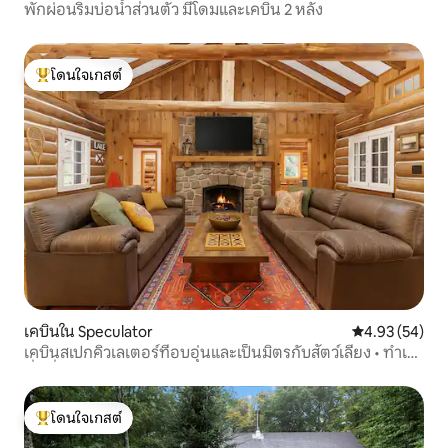
พักผ่อนริมบ่อน้ำส่วนตัว มีโดมและเคบิน 2 หลัง
โดนใจเกสต์
โดนใจเกสต์ที่สุด
เคบินใน Speculator
คะแนนเฉลี่ย 4.
4.93 (54)
เคบินสเปกคิวเลเตอร์ที่อบอุ่นและเป็นมิตรกับสัตว์เลี้ยง • ทำเล
ที่ดีที่สุด
โดนใจเกสต์
โดนใจเกสต์ที่สุด