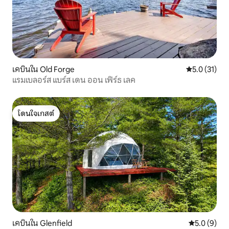
เคบินใน Old Forge
คะแนนเฉลี่ย 5
5.0 (31)
แรมเบลอร์ส แบร์ส เดน ออน เฟิร์ธ เลค
โดนใจเกสต์
โดนใจเกสต์
เคบินใน Glenfield
คะแนนเฉลี่ย 
5.0 (9)