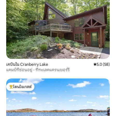
เคบินใน Cranberry Lake
คะแนนเฉลี่ย 5
5.0 (58)
แคมป์ที่ซ่อนอยู่ - ที่ทะเลคแครนเบอร์รี่
โดนใจเกสต์
โดนใจเกสต์ที่สุด