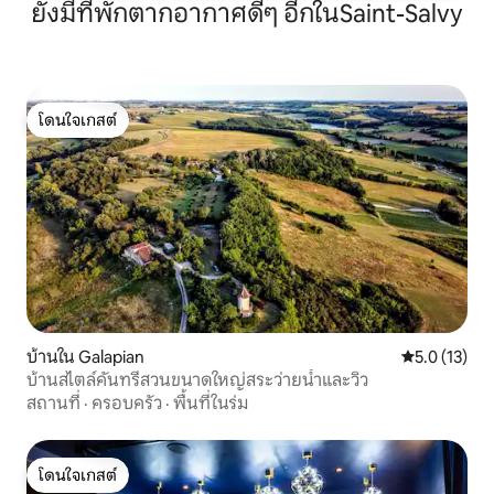
ยังมีที่พักตากอากาศดีๆ อีกในSaint-Salvy
โดนใจเกสต์
โดนใจเกสต์
บ้านใน Galapian
คะแนนเฉลี่ย 5
5.0 (13)
บ้านสไตล์คันทรีสวนขนาดใหญ่สระว่ายน้ำและวิว
สถานที่
·
ครอบครัว
·
พื้นที่ในร่ม
โดนใจเกสต์
โดนใจเกสต์