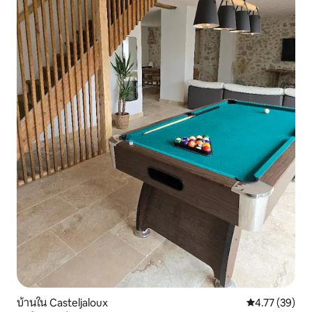
บ้านใน Casteljaloux
คะแนนเฉลี่ย 4.
4.77 (39)