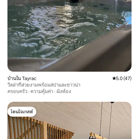
บ้านใน Tayrac
คะแนนเฉลี่ย 5
5.0 (47)
วิลล่าที่สวยงามพร้อมสปาและซาวน่า
ครอบครัว
·
ความคุ้มค่า
·
ผังห้อง
โดนใจเกสต์
โดนใจเกสต์