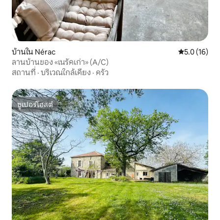
บ้านใน Nérac
คะแนนเฉลี่ย 5
5.0 (16)
ลานบ้านของ «เนรัคเก่า» (A/C)
สถานที่
·
บริเวณใกล้เคียง
·
ครัว
ซูเปอร์โฮสต์
ซูเปอร์โฮสต์