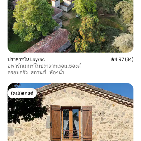
ปราสาทใน Layrac
คะแนนเฉลี่ย 4.
4.97 (34)
อพาร์ทเมนท์ในปราสาทเรอเนซองส์
ครอบครัว
·
สถานที่
·
ห้องน้ำ
โดนใจเกสต์
โดนใจเกสต์