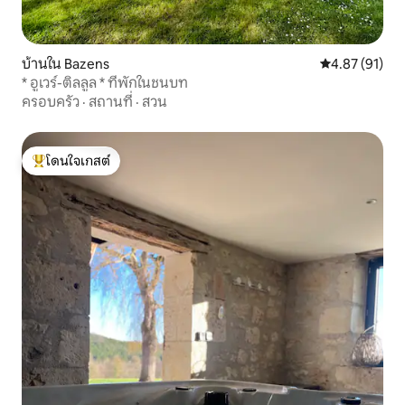
บ้านใน Bazens
คะแนนเฉลี่ย 4.
4.87 (91)
* อูเวร์-ติลลูล * ที่พักในชนบท
ครอบครัว
·
สถานที่
·
สวน
โดนใจเกสต์
โดนใจเกสต์ที่สุด