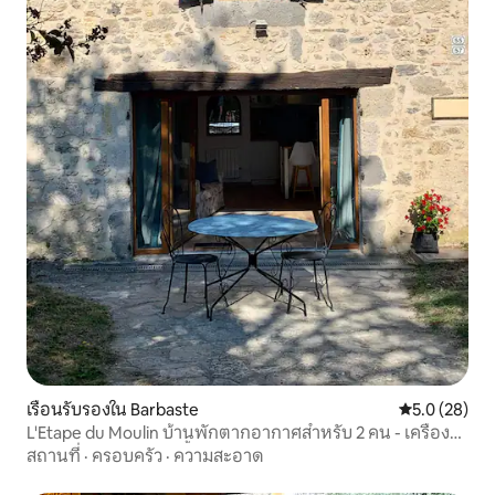
เรือนรับรองใน Barbaste
คะแนนเฉลี่ย 5
5.0 (28)
L'Etape du Moulin บ้านพักตากอากาศสำหรับ 2 คน - เครื่อง
ปรับอากาศ - สระว่ายน้ำ
สถานที่
·
ครอบครัว
·
ความสะอาด