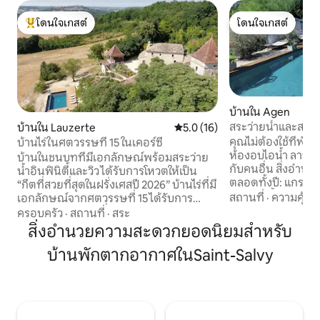
โดนใจเกสต์
โดนใจเกสต์
โดนใจเกสต์ที่สุด
โดนใจเกสต์
บ้านใน Agen
สระว่ายน้ำและสปาส่
บ้านใน Lauzerte
คะแนนเฉลี่ย 5.0 จาก 5, 16 รีวิว
5.0 (16)
เห็น Sky House A
คุณไม่ต้องใช้ที่พัก
บ้านไร่ในศตวรรษที่ 15 ในเคอร์ซี
ห้องอบไอน้ำ ลานบ้
บ้านในชนบทที่มีเอกลักษณ์พร้อมสระว่าย
กับคนอื่น สิ่งอำนว
น้ำอินฟินิตี้และวิว ได้รับการโหวตให้เป็น
ตลอดทั้งปี: แกรนด
“กีตที่สวยที่สุดในฝรั่งเศสปี 2026” บ้านไร่ที่มี
° ปรับได้ตั้งแต่ 30° 
สถานที่
·
ความคุ้มค่
เอกลักษณ์จากศตวรรษที่ 15 ได้รับการ
ระเบียงที่ไม่มีใครม
ปรับปรุงอย่างเต็มที่ในปี 2025 ผสมผสาน
ครอบครัว
·
สถานที่
·
สระ
ความยาว 14 เมตร เป
ความเป็นของจริง วัสดุชั้นดี และความ
สิ่งอำนวยความสะดวกยอดนิยมสำหรับ
เดือนพฤษภาคมถึง
สะดวกสบายระดับไฮเอนด์ ห้องสวีท 4 ห้อง
ราคาที่แสดงรวมค่
บ้านพักตากอากาศในSaint-Salvy
แต่ละห้องมีห้องน้ำ/ห้องสุขา ส่วนตัว เครื่อง
ค่าผ้าปูที่นอน ผ้าข
ปรับอากาศ ระบบทำความร้อนใต้พื้น และ
ที่จัดเตรียมไว้ให้ 
ห้องครัวที่มีอุปกรณ์ครบครัน วิวพาโนรามา
2 คนและเด็ก 2 คนเท่
ลาน สวน ป่าดิบ และคอกนกพิราบ ห่างจา
เข้าพักเข้าพัก)
กลอเซิร์ตซึ่งเป็นหมู่บ้านที่ได้รับการขึ้น