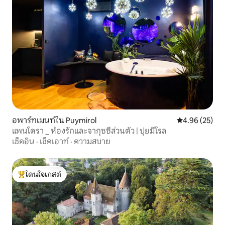
อพาร์ทเมนท์ใน Puymirol
คะแนนเฉลี่ย 4.
4.96 (25)
แพนโดรา _ ห้องรักและจากุซซี่ส่วนตัว | ปุยมีโรล
เช็คอิน
·
เช็คเอาท์
·
ความสบาย
โดนใจเกสต์
โดนใจเกสต์ที่สุด