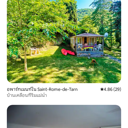
อพาร์ทเมนท์ใน Saint-Rome-de-Tarn
คะแนนเฉลี่ย 4.
4.86 (29)
บ้านเคลื่อนที่ริมแม่น้ำ