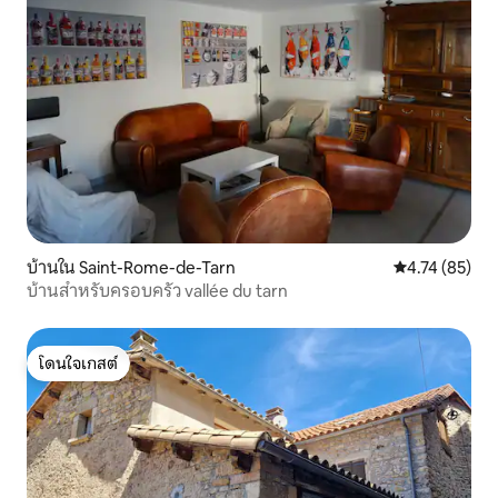
บ้านใน Saint-Rome-de-Tarn
คะแนนเฉลี่ย 4.
4.74 (85)
บ้านสำหรับครอบครัว vallée du tarn
โดนใจเกสต์
โดนใจเกสต์