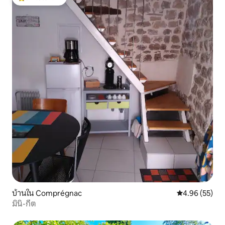
โดนใจเกสต์ที่สุด
บ้านใน Comprégnac
คะแนนเฉลี่ย 4.
4.96 (55)
มินิ-กีต