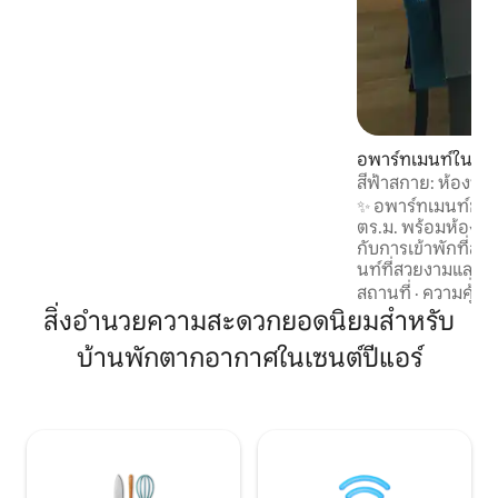
18:00 น. • เช็คเอาท์เวลา 10:00 น. 💡 ตัว
เลือก (ขึ้นอยู่กับสถานะว่าง): • เช็กอินก่อน
เวลา 15:00 น.: + €17 • เช็กอินก่อนเวลามาก
เวลา 13:00 น.: + €34 • เช็คเอาท์สายเวลา
13:00 น.: + €17 • เช็กเอาท์สายมาก เวลา
15:00 น.: + €34
อพาร์ทเมนท์ใน เบร
สีฟ้าสกาย: ห้องพัก
และสว่างไสว มี 2 ห
✨ อพาร์ทเมนท์ขนา
ตร.ม. พร้อมห้องนอน 2 ห้
กับการเข้าพักที่
นท์ที่สวยงามและกว้
เล่นขนาดใหญ่ที่เป็
สถานที่
·
ความคุ้มค่
เล่นที่อบอุ่นและห้อ
สิ่งอำนวยความสะดวกยอดนิยมสำหรับ
อุปกรณ์ครบครัน ทำเลยอดเยี่ยม: 🚋 เดิน
บ้านพักตากอากาศในเซนต์ปีแอร์
เพียง 5 นาทีจากรถร
ใจกลางเมืองใน 15 นาที) เดิน 5 🎶 
อารีน่าและห้างสรรพสิน
รถ 5 นาทีถึงทาเลส์ 15 🌊 นาทีถึงประภาคา
รเปอตี มีนูและชาย