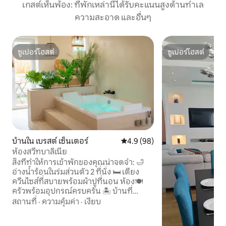
เกสต์เห็นพ้อง: ที่พักเหล่านี้ได้รับคะแนนสูงด้านทำเล
ความสะอาด และอื่นๆ
ซูเปอร์โฮสต์
ซูเปอร์โฮสต์
ซูเปอร์โฮสต์
ซูเปอร์โฮสต์
บ้านใน เบรสต์ เซ็นเตอร์
คะแนนเฉลี่ย 4.9 จาก 5, 98 รีวิว
4.9 (98)
ห้องสวีทบาลิเนีย
สิ่งที่ทำให้การเข้าพักของคุณน่าจดจำ: 🛁
อ่างน้ำร้อนในร่มส่วนตัว 2 ที่นั่ง 🛏️ เตียง
ควีนไซส์ที่สบายพร้อมผ้าปูที่นอน ห้อง🍽️
ครัวพร้อมอุปกรณ์ครบครัน 🏝️ บ้านที่
ออกแบบมาอย่างพิถีพิถัน 🌿 ลานกลางแจ้ง
สถานที่
·
ความคุ้มค่า
·
เงียบ
ส่วนตัว ทีวีจอแบน 📺 รวมที่🅿️จอดรถส่วน
ตัว щ สูตรสำหรับกลางคืน • เช็คอินเวลา