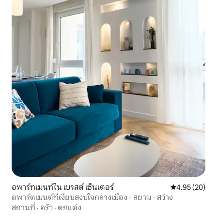
อพาร์ทเมนท์ใน เบรสต์ เซ็นเตอร์
คะแนนเฉลี่ย 4.
4.95 (20)
อพาร์ตเมนต์ที่เงียบสงบใจกลางเมือง - สยาม - สว่าง
สถานที่
·
ครัว
·
ตกแต่ง