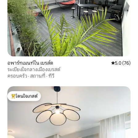
อพาร์ทเมนท์ใน เบรส์ต
คะแนนเฉลี่ย 5
5.0 (76)
ระเบียงใจกลางเมืองเบรสต์
ครอบครัว
·
สถานที่
·
ทีวี
โดนใจเกสต์
โดนใจเกสต์ที่สุด