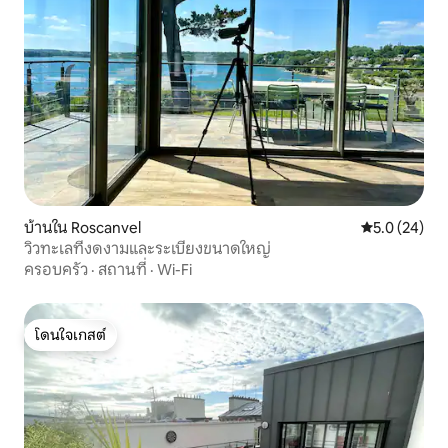
บ้านใน Roscanvel
คะแนนเฉลี่ย 5
5.0 (24)
วิวทะเลที่งดงามและระเบียงขนาดใหญ่
ครอบครัว
·
สถานที่
·
Wi-Fi
โดนใจเกสต์
โดนใจเกสต์