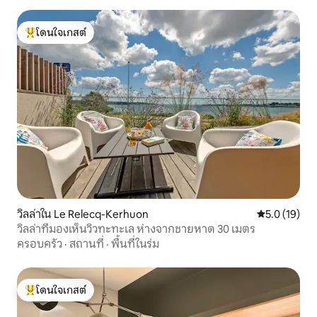
โดนใจเกสต์
โดนใจเกสต์ที่สุด
วิลล่าใน Le Relecq-Kerhuon
คะแนนเฉลี่ย 5
5.0 (19)
วิลล่าที่มองเห็นวิวทะทะเล ห่างจากชายหาด 30 เมตร
ครอบครัว
·
สถานที่
·
พื้นที่ในร่ม
โดนใจเกสต์
โดนใจเกสต์ที่สุด