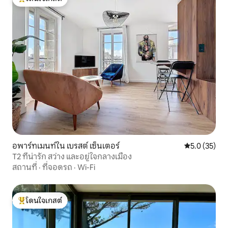
โดนใจเกสต์ที่สุด
อพาร์ทเมนท์ใน เบรสต์ เซ็นเตอร์
คะแนนเฉลี่ย 5
5.0 (35)
T2 ที่น่ารัก สว่าง และอยู่ใจกลางเมือง
สถานที่
·
ที่จอดรถ
·
Wi-Fi
โดนใจเกสต์
โดนใจเกสต์ที่สุด