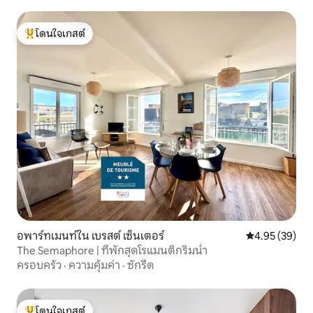
โดนใจเกสต์
โดนใจเกสต์ที่สุด
อพาร์ทเมนท์ใน เบรสต์ เซ็นเตอร์
คะแนนเฉลี่ย 4.
4.95 (39)
The Semaphore | ที่พักสุดโรแมนติกริมน้ำ
ครอบครัว
·
ความคุ้มค่า
·
ซักรีด
โดนใจเกสต์