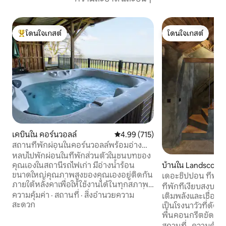
โดนใจเกสต์
โดนใจเกสต์
โดนใจเกสต์ที่สุด
โดนใจเกสต์
เคบินใน คอร์นวอลล์
คะแนนเฉลี่ย 4.99 จาก 5, 715 รีวิว
4.99 (715)
สถานที่พักผ่อนในคอร์นวอลล์พร้อมอ่างน้ำ
ร้อนในทำเลที่สวยงาม
หลบไปพักผ่อนในที่พักส่วนตัวในชนบทของ
คุณเองในสถานีรถไฟเก่า มีอ่างน้ำร้อน
บ้านใน Landscove
ขนาดใหญ่คุณภาพสูงของคุณเองอยู่ติดกัน
เดอะชิปปอน ที่พัก
ภายใต้หลังคาเพื่อให้ใช้งานได้ในทุกสภาพ
ในเซาท์เดวอน
ที่พักที่เงียบสงบแล
อากาศ/ฤดูกาล วิวสวยงาม สวนส่วนตัว สิ่ง
ความคุ้มค่า
·
สถานที่
·
สิ่งอำนวยความ
เติมพลังและเชื่อมต
อำนวยความสะดวกในการทำอาหาร
สะดวก
เป็นโรงนาวัวที่ดัดแ
ระเบียง บาร์บีคิว เหมาะสำหรับสุนัข มีที่จอด
พื้นคอนกรีตขัดมันโ
รถกว้างขวางอยู่ข้างที่พัก เหล่าแกะ 4 ตัวที่
เขียวเข้มโค้งเบาๆห้
สถานที่
·
ความคุ้มค่