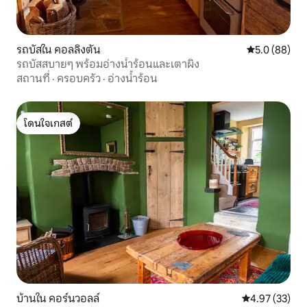
รถบัสใน คอลลิงตัน
คะแนนเฉลี่ย 5
5.0 (88)
รถบัสสบายๆ พร้อมอ่างน้ำร้อนและเตาผิง
สถานที่
·
ครอบครัว
·
อ่างน้ำร้อน
โดนใจเกสต์
โดนใจเกสต์
บ้านใน คอร์นวอลล์
คะแนนเฉลี่ย 4.
4.97 (33)