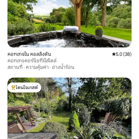
คอทเทจใน คอลลิงตัน
คะแนนเฉลี่ย 5
5.0 (38)
คอทเทจคอร์นิชที่มีสไตล์
สถานที่
·
ความคุ้มค่า
·
อ่างน้ำร้อน
โดนใจเกสต์
โดนใจเกสต์ที่สุด