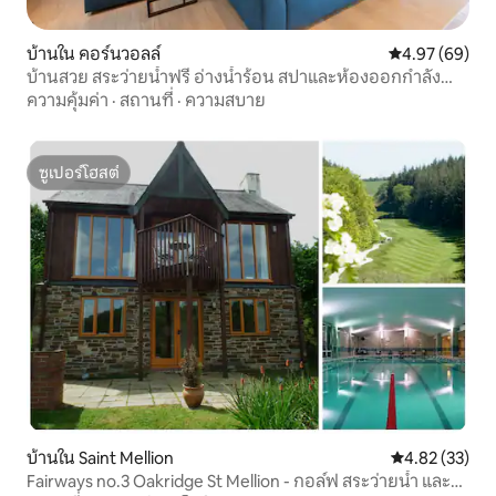
บ้านใน คอร์นวอลล์
คะแนนเฉลี่ย 4.
4.97 (69)
บ้านสวย สระว่ายน้ำฟรี อ่างน้ำร้อน สปาและห้องออกกำลัง
กาย
ความคุ้มค่า
·
สถานที่
·
ความสบาย
ซูเปอร์โฮสต์
ซูเปอร์โฮสต์
บ้านใน Saint Mellion
คะแนนเฉลี่ย 4.
4.82 (33)
Fairways no.3 Oakridge St Mellion - กอล์ฟ สระว่ายน้ำ และ