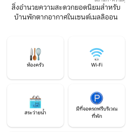
เชื่องเป็นเพื่อนบ้านที่ใกล้ที่สุดของคุณ สระ
อ่านหนังสือที่มีแสง
สิ่งอำนวยความสะดวกยอดนิยมสำหรับ
ว่ายน้ำในร่มแบบเช่าส่วนตัวในบริเวณที่พัก
ธรรมชาติ ผ้าห่ม W
(£28 สำหรับ 60 นาที/£39 สำหรับ 90 นาที)
บ้านพักตากอากาศในเซนต์เมลลิออน
ฟืนสไตล์สแกนดิเนเว
สถานที่ใกล้เคียง: คาลลิงตัน, คาลสต็อก, ทา
พร้อมผ้าปูที่นอนแ
วิสต็อก, ซอลทาช, ลอนเซสตัน, ลิสเคียร์ด,
ฝักบัวน้ำตกและผ้าขนห
พลีมัธซิตี
เดวอนที่หลับใหลขอ
ดวงดาวในเวลากลาง
นอนหลับได้ดีกว่าใ
ห้องครัว
Wi-Fi
มีที่จอดรถฟรีบริเวณ
สระว่ายน้ำ
ที่พัก