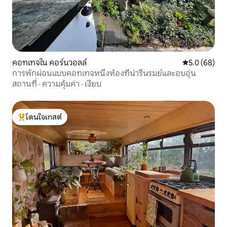
คอทเทจใน คอร์นวอลล์
คะแนนเฉลี่ย 5
5.0 (68)
การพักผ่อนแบบคอทเทจหนึ่งห้องที่น่ารื่นรมย์และอบอุ่น
สถานที่
·
ความคุ้มค่า
·
เงียบ
โดนใจเกสต์
โดนใจเกสต์ที่สุด