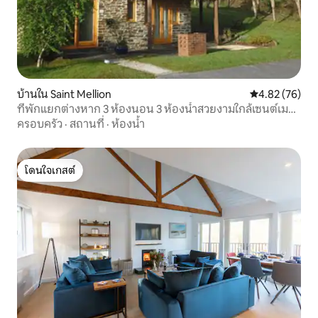
บ้านใน Saint Mellion
คะแนนเฉลี่ย 4.
4.82 (76)
ที่พักแยกต่างหาก 3 ห้องนอน 3 ห้องน้ำสวยงามใกล้เซนต์เมล
เลียน
ครอบครัว
·
สถานที่
·
ห้องน้ำ
โดนใจเกสต์
โดนใจเกสต์