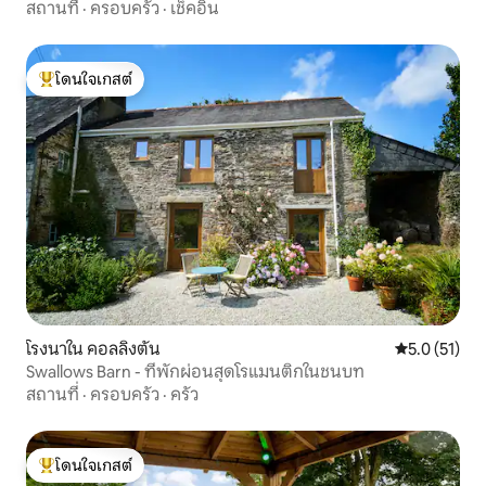
ห้องออกกำลังกาย
สถานที่
·
ครอบครัว
·
เช็คอิน
โดนใจเกสต์
โดนใจเกสต์ที่สุด
โรงนาใน คอลลิงตัน
คะแนนเฉลี่ย 5
5.0 (51)
Swallows Barn - ที่พักผ่อนสุดโรแมนติกในชนบท
สถานที่
·
ครอบครัว
·
ครัว
โดนใจเกสต์
โดนใจเกสต์ที่สุด