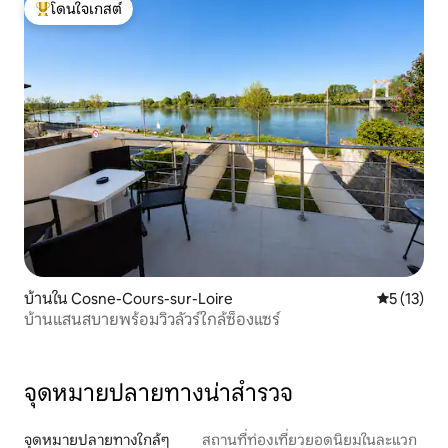
โดนใจเกสต์
โดนใจเกสต์ที่สุด
บ้านใน Cosne-Cours-sur-Loire
คะแนนเฉลี่ย
5 (13)
บ้านแสนสบายพร้อมวิวลัวร์ใกล้ซ็องแซร์
จุดหมายปลายทางน่าสำรวจ
จุดหมายปลายทางใกล้ๆ
สถานที่ท่องเที่ยวยอดนิยมในละแวก