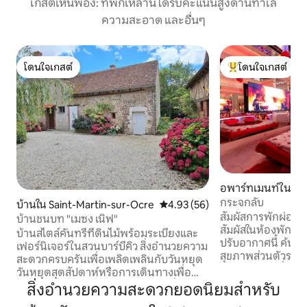
เกสต์เห็นพ้อง: ที่พักเหล่านี้ได้รับคะแนนสูงด้านทำเล
ความสะอาด และอื่นๆ
โดนใจเกสต์
โดนใจเกสต์
โดนใจเกสต์
โดนใจเกสต์ที่สุด
อพาร์ทเมนท์ใน Gi
กระจกลับ
บ้านใน Saint-Martin-sur-Ocre
คะแนนเฉลี่ย 4.93 จาก 5, 56 รีวิว
4.93 (56)
สัมผัสการพักผ่อนท
บ้านชนบท "เมซง เนิฟ"
สัมผัสในห้องพัก Pre
บ้านสไตล์คันทรีที่ดินไม้พร้อมระเบียงและ
ปรับอากาศนี้ ค้นพ
เฟอร์นิเจอร์ในสวนบาร์บีคิว สิ่งอำนวยความ
สุขภาพส่วนตัวระดับไ
สะดวกครบครันเพื่อเพลิดเพลินกับวันหยุด
ซาวน่า จากุซซี่ แล
วันหยุดสุดสัปดาห์หรือการเดินทางเพื่อ
น้ำแรงดันสูง • การพ
ธุรกิจ ห้องรับประทานอาหาร/ห้องนั่งเล่น
สิ่งอำนวยความสะดวกยอดนิยมสำหรับ
อาชีพและห้องนอนส
ห้องครัวที่มีอุปกรณ์ครบครันห้องน้ำและ