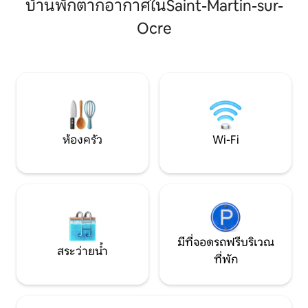
การตกแต่งที่หรูห
บ้านพักตากอากาศในSaint-Martin-sur-
ห้องสุขาที่ชั้นล่างมี 4 ห้องนอนและ 1
เพดาน • ห้องครัว: 
ห้องน้ำ/ห้องสุขาอยู่ชั้นบน ตั้งอยู่ใน Saint
Ocre
อบ ไมโครเวฟ เครื่
Martin sur Ocre ห่างจาก Gien ไปทางใต้ 12
สถานที่ที่สมบูรณ์แ
กม. ห่างจาก Dampierre ใน Burly 25 กม.
แมนติกที่น่าจดจำ จ
ห่างจาก Belleville sur Loire 30 กม. ห่าง
ดร์ของคุณ
จากปารีส 150 กม. (15 กม. จากทางหลวง) 75
กม. จาก Orléans และ 70 กม. จาก Bourges
ลัวร์โดยจักรยานอยู่ห่างออกไป 4 กม.
ห้องครัว
Wi-Fi
มีที่จอดรถฟรีบริเวณ
สระว่ายน้ำ
ที่พัก