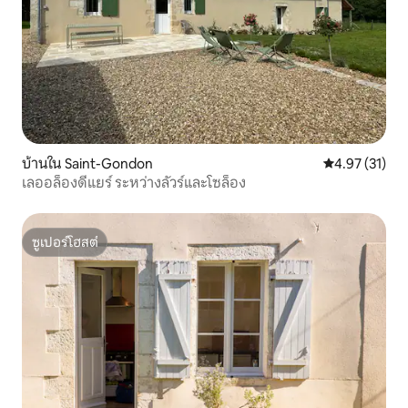
บ้านใน Saint-Gondon
คะแนนเฉลี่ย 4.
4.97 (31)
เลออล็องดีแยร์ ระหว่างลัวร์และโซล็อง
ซูเปอร์โฮสต์
ซูเปอร์โฮสต์