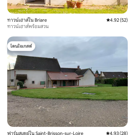
ทาวน์เฮาส์ใน Briare
คะแนนเฉลี่ย 4.
4.92 (52)
ทาวน์เฮาส์พร้อมสวน
โดนใจเกสต์
โดนใจเกสต์
ฟาร์มสเตย์ใน Saint-Brisson-sur-Loire
คะแนนเฉลี่ย 4.
4.93 (28)