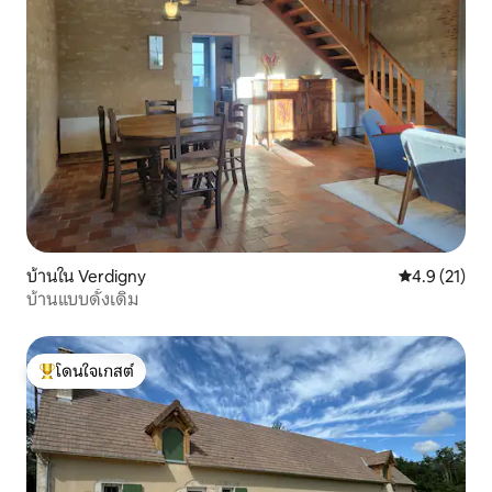
บ้านใน Verdigny
คะแนนเฉลี่ย 4
4.9 (21)
บ้านแบบดั้งเดิม
โดนใจเกสต์
โดนใจเกสต์ที่สุด