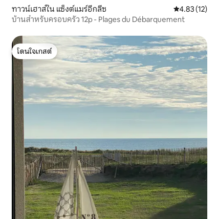
ทาวน์เฮาส์ใน แซ็งต์แมร์อีกลีซ
คะแนนเฉลี่ย 4.
4.83 (12)
บ้านสำหรับครอบครัว 12p - Plages du Débarquement
โดนใจเกสต์
โดนใจเกสต์