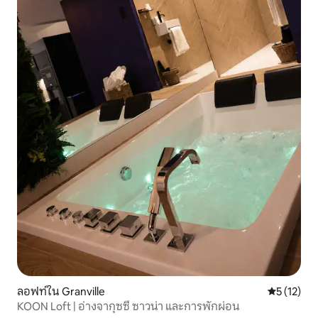
ลอฟท์ใน Granville
คะแนนเฉลี่ย
5 (12)
KOON Loft | อ่างจากุซซี่ ซาวน่า และการพักผ่อน