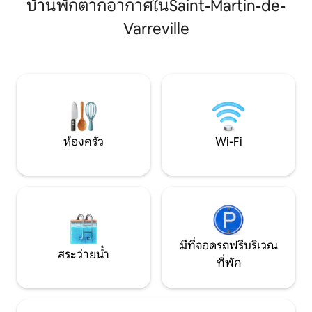
บ้านพักตากอากาศในSaint-Martin-de-
ใหญ่ 1 หลังที่ชั้นบน - 1 ห้องน้ำ (พร้อม
กุซซี่แบบเอนรับ 2 คนและหัวฉีดนวด
อ่างอาบน้ำ) ชั้นบน - ห้องสุขา 2 ห้อง (ที่ชั้น
มากมาย เพื่อประสบการณ์การผ่อนคลาย
Varreville
ล่างและที่ชั้นบน) - 1 ห้องนั่งเล่นใหญ่ -
อย่างสมบูรณ์ในความเป็นส่วนตัวอย่างเต็ม
เตาผิงขนาดใหญ่ (ขึ้
ที่ จากนั้นค้นพบหาดทรายสีขาวของอูร์วิล-
ครัวที่มีอุปกรณ์คร
นักวิลล์ เส้นทางเดินป่า และภูมิทัศน์อันแสน
ประทานอ
วิเศษของโกแต็งแต็ง ท่ามกลางธรรมชาติ
การหลีกหนี และการฟื้นฟูพลัง
ห้องครัว
Wi-Fi
มีที่จอดรถฟรีบริเวณ
สระว่ายน้ำ
ที่พัก