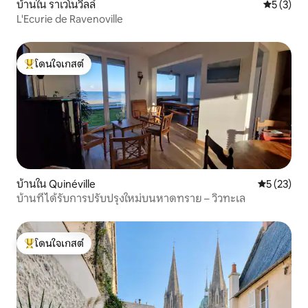
บ้านใน ราเวโนวิลล์
คะแนนเฉลี่
5 (3)
L'Ecurie de Ravenoville
โดนใจเกสต์
โดนใจเกสต์ที่สุด
บ้านใน Quinéville
คะแนนเฉลี่ย
5 (23)
บ้านที่ได้รับการปรับปรุงใหม่บนหาดทราย – วิวทะเล
โดนใจเกสต์
โดนใจเกสต์ที่สุด