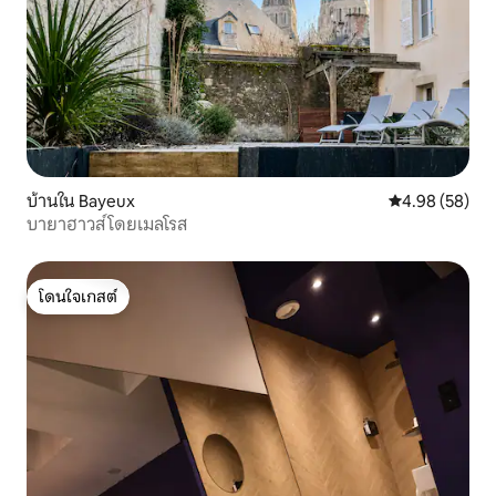
บ้านใน Bayeux
คะแนนเฉลี่ย 4.
4.98 (58)
บายาฮาวส์ โดยเมลโรส
โดนใจเกสต์
โดนใจเกสต์