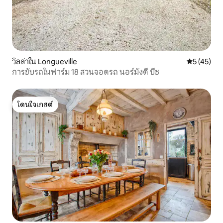
วิลล่าใน Longueville
คะแนนเฉลี่ย
5 (45)
การขับรถในฟาร์ม 18 สวนจอดรถ นอร์มังดี บีช
โดนใจเกสต์
โดนใจเกสต์