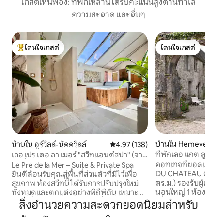
เกสต์เห็นพ้อง: ที่พักเหล่านี้ได้รับคะแนนสูงด้านทำเล
ความสะอาด และอื่นๆ
โดนใจเกสต์
โดนใจเกสต์
โดนใจเกสต์ที่สุด
โดนใจเกสต์
บ้านใน Hémevez
บ้านใน อูร์วิลล์-นัคควิลล์
คะแนนเฉลี่ย 4.97 จาก 5, 138 รีวิว
4.97 (138)
ที่พักเลอ แกต ดู ปต
เลอ เปร เดอ ลา เมอร์ "สวีทแอนด์สปา" (จา
กุซซี่ส่วนตัว)
คอทเทจที่ยอดเยี
Le Pré de la Mer – Suite & Private Spa
DU CHATEAU ตั้งแต
ยินดีต้อนรับคุณสู่พื้นที่ส่วนตัวที่มีไว้เพื่อ
ตร.ม.) รองรับผู้เข้าพัก
สุขภาพ ห้องสวีทนี้ได้รับการปรับปรุงใหม่
นอนใหญ่ 1 ห้องชั้นบ
ทั้งหมดและตกแต่งอย่างพิถีพิถัน เหมาะ
เดี่ยว 1 หลัง) - ห้องนอนขนาดใหญ่ 1 ห้อง
อย่างยิ่งสำหรับการพักผ่อนที่ผ่อนคลาย
สิ่งอำนวยความสะดวกยอดนิยมสำหรับ
นอนชั้น 2 (เตียงคู่ 1 หลัง) - เตีย
สำหรับ 2 คน ปล่อยให้ตัวเองหลงใหลในจา